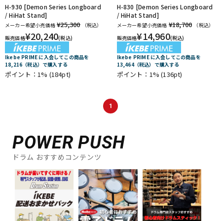
H-930 [Demon Series Longboard
H-830 [Demon Series Longboard
/ HiHat Stand]
/ HiHat Stand]
¥25,300
¥18,700
メーカー希望小売価格
（税込）
メーカー希望小売価格
（税込）
¥
20,240
¥
14,960
販売価格
(税込)
販売価格
(税込)
Ikebe PRIME に入会してこの商品を
Ikebe PRIME に入会してこの商品を
18,216（税込）で購入する
13,464（税込）で購入する
ポイント：1%
(184pt)
ポイント：1%
(136pt)
1
POWER PUSH
ドラム おすすめコンテンツ