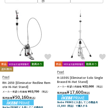
示
ベース
ウクレレ
ドラム
パーカッション
キーボード
電子ピアノ
管楽器
その他楽器
新品
動画あり
新品
動画あり
WEB注文店頭受取可
WEB注文店頭受取可
送料無料
Pearl
アンプ
エフェクター
Pearl
H-1030S [Eliminator Solo Single
Braced Hi-Hat Stand]
RH-2050 [Eliminator Redline Rem
¥22,000
ote Hi-Hat Stand]
メーカー希望小売価格
（税込）
¥
17,600
¥62,700
メーカー希望小売価格
（税込）
販売価格
(税込)
DJ機器
DTM
¥
50,160
販売価格
(税込)
Ikebe PRIME に入会してこの商品を
15,840（税込）で購入する
Ikebe PRIME に入会してこの商品を