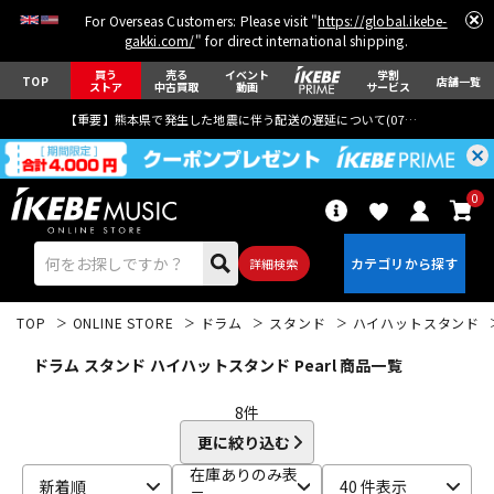
For Overseas Customers: Please visit "
https://global.ikebe-
gakki.com/
" for direct international shipping.
買う
売る
イベント
学割
TOP
店舗一覧
ストア
中古買取
動画
サービス
【重要】熊本県で発生した地震に伴う配送の遅延について(
07月29日
更新)
0
詳細検索
TOP
ONLINE STORE
ドラム
スタンド
ハイハットスタンド
ドラム スタンド ハイハットスタンド Pearl 商品一覧
8
件
更に絞り込む
エレキギター
アコギ/エレアコ
在庫ありのみ表
新着順
40 件表示