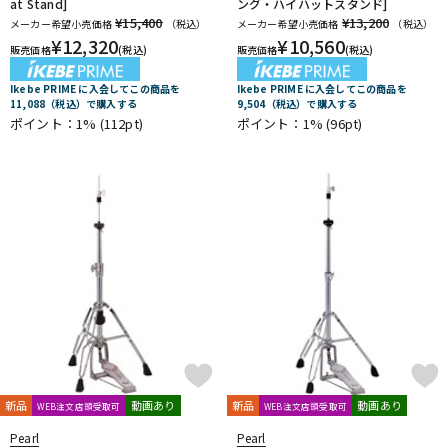
at Stand]
ング・ハイハットスタンド]
¥15,400
¥13,200
メーカー希望小売価格
（税込）
メーカー希望小売価格
（税込）
¥
12,320
¥
10,560
販売価格
(税込)
販売価格
(税込)
Ikebe PRIME に入会してこの商品を
Ikebe PRIME に入会してこの商品を
11,088（税込）で購入する
9,504（税込）で購入する
ポイント：1%
(112pt)
ポイント：1%
(96pt)
新品
動画あり
新品
動画あり
WEB注文店頭受取可
WEB注文店頭受取可
Pearl
Pearl