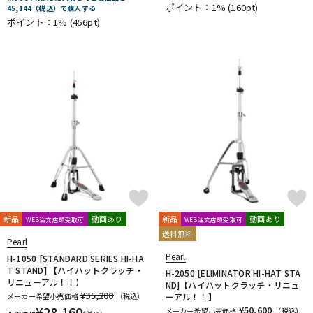
ポイント：1%
(160pt)
45,144（税込）で購入する
DTM オンライン納品
レコーディング機器
ポイント：1%
(456pt)
配信/ライブ機器
楽器アクセサリ
中古
ヴィンテージ
新品
動画あり
新品
動画あり
WEB注文店頭受取可
WEB注文店頭受取可
送料無料
Pearl
Pearl
H-1050 [STANDARD SERIES HI-HA
T STAND] 【ハイハットクラッチ・
H-2050 [ELIMINATOR HI-HAT STA
リニューアル！！】
ND]【ハイハットクラッチ・リニュ
¥35,200
メーカー希望小売価格
（税込）
ーアル！！】
¥
28,160
¥50,600
メーカー希望小売価格
（税込）