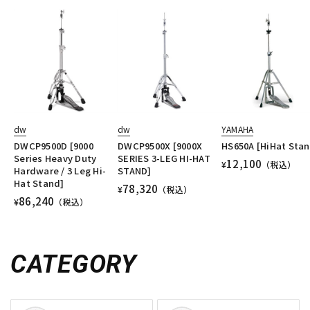
dw
dw
YAMAHA
DWCP9500D [9000
DWCP9500X [9000X
HS650A [HiHat Stan
Series Heavy Duty
SERIES 3-LEG HI-HAT
12,100
¥
（税込）
Hardware / 3 Leg Hi-
STAND]
Hat Stand]
78,320
¥
（税込）
86,240
¥
（税込）
CATEGORY