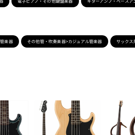
器
電子ピアノ・その他鍵盤楽器
ギターアンプ・ベースア
DTM オンラ
レコーディン
イン納品
グ機器
ジ
子管楽器
その他管・吹奏楽器>カジュアル管楽器
サックス