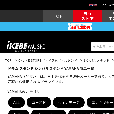
For Overs
買う
TOP
ストア
中
TOP
ONLINE STORE
ドラム
スタンド
シンバルスタンド
ドラム スタンド シンバルスタンド YAMAHA 商品一覧
アコギ/エレ
エレキギター
アコ
YAMAHA（ヤマハ）は、日本を代表する楽器メーカーであり、
好家から信頼されるブランドです。
YAMAHAのカテゴリ
キーボード
電子ピアノ
ALL
ユーズド
ヴィンテージ
エレキギター