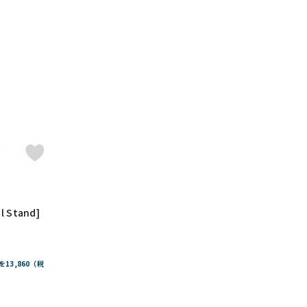
l Stand]
を13,860（税