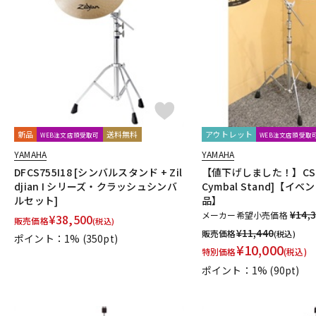
新品
送料無料
アウトレット
WEB注文店頭受取可
WEB注文店頭受取
YAMAHA
YAMAHA
DFCS755I18 [シンバルスタンド + Zil
【値下げしました！】CS75
djian I シリーズ・クラッシュシンバ
Cymbal Stand]【イ
ルセット]
品】
¥14,
メーカー希望小売価格
¥
38,500
販売価格
(税込)
¥
11,440
販売価格
(税込)
ポイント：1%
(350pt)
¥
10,000
特別価格
(税込)
ポイント：1%
(90pt)