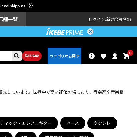
ational shipping.
店舗一覧
ログイン
新規会員登録
0
詳細検索
パーカッショ
ドラム
ン
・販売しています。世界中で高い評価を得ており、音楽家や音楽愛
アンプ
エフェクター
スティック・エレアコギター
ベース
ウクレレ