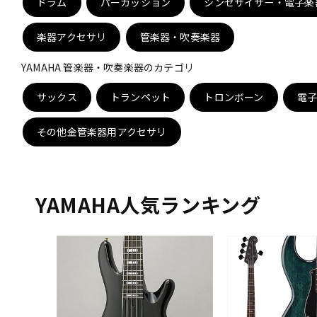
ドラム
パーカッション
シンセサイザー・電子楽
DJ機器
DTM
楽器アクセサリ
管楽器・吹奏楽器
YAMAHA 管楽器・吹奏楽器のカテゴリ
中古
ヴィンテー
サックス
トランペット
トロンボーン
電
その他金管楽器用アクセサリ
YAMAHA人気ランキング