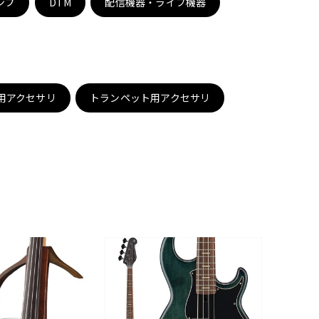
ンプ
DTM
配信機器・ライブ機器
配信/ライブ
楽器アクセサ
機器
リ
用アクセサリ
トランペット用アクセサリ