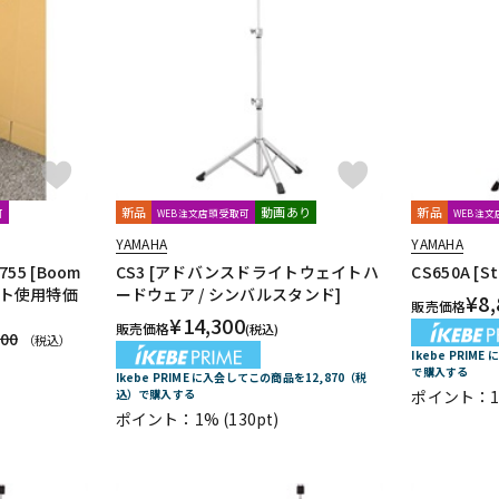
新品
動画あり
新品
可
WEB注文店頭受取可
WEB注
YAMAHA
YAMAHA
5 [Boom
CS3 [アドバンスドライトウェイトハ
CS650A [St
ベント使用特価
ードウェア / シンバルスタンド]
¥
8,
販売価格
¥
14,300
販売価格
(税込)
300
（税込）
Ikebe PRIM
で購入する
Ikebe PRIME に入会してこの商品を12,870（税
込）で購入する
ポイント：
ポイント：1%
(130pt)