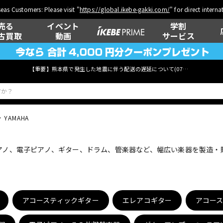
eas Customers: Please visit "
https://global.ikebe-gakki.com/
" for direct intern
売る
イベント
学割
古買取
動画
サービス
【重要】熊本県で発生した地震に伴う配送の遅延について(
07月29日
更新)
YAMAHA
ベース
ウクレレ
ピアノ、電子ピアノ、ギター、ドラム、管楽器など、幅広い楽器を製造
管楽器
その他楽器
アコースティックギター
エレアコギター
アコー