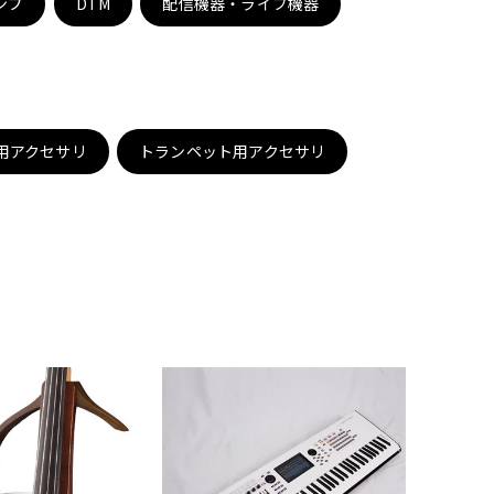
ンプ
DTM
配信機器・ライブ機器
配信/ライブ
楽器アクセサ
機器
リ
用アクセサリ
トランペット用アクセサリ