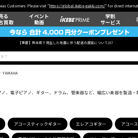
eas Customers: Please visit "
https://global.ikebe-gakki.com/
" for direct intern
売る
イベント
学割
古買取
動画
サービス
【重要】熊本県で発生した地震に伴う配送の遅延について(
07月29日
更新)
YAMAHA
ベース
ウクレレ
ピアノ、電子ピアノ、ギター、ドラム、管楽器など、幅広い楽器を製造
管楽器
その他楽器
アコースティックギター
エレアコギター
アコー