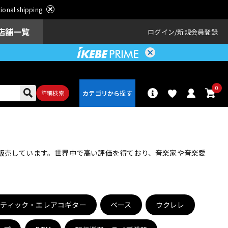
ational shipping.
店舗一覧
ログイン
新規会員登録
0
詳細検索
パーカッショ
ドラム
ン
・販売しています。世界中で高い評価を得ており、音楽家や音楽愛
アンプ
エフェクター
スティック・エレアコギター
ベース
ウクレレ