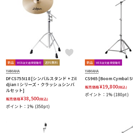
新品
送料無料
新品
WEB注文店頭受取可
WEB注文店頭受取可
YAMAHA
YAMAHA
DFCS755I18 [シンバルスタンド + Zil
CS965 [Boom Cymbal S
djian I シリーズ・クラッシュシンバ
¥
19,800
販売価格
(税込)
ルセット]
ポイント：1%
(180pt)
¥
38,500
販売価格
(税込)
ポイント：1%
(350pt)