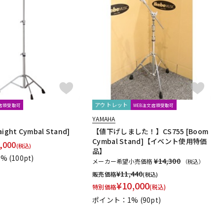
アウトレット
文店頭受取可
WEB注文店頭受取可
YAMAHA
aight Cymbal Stand]
【値下げしました！】CS755 [Boom
Cymbal Stand]【イベント使用特価
,000
(税込)
品】
1%
(100pt)
¥14,300
メーカー希望小売価格
（税込）
¥
11,440
販売価格
(税込)
¥
10,000
特別価格
(税込)
ポイント：1%
(90pt)