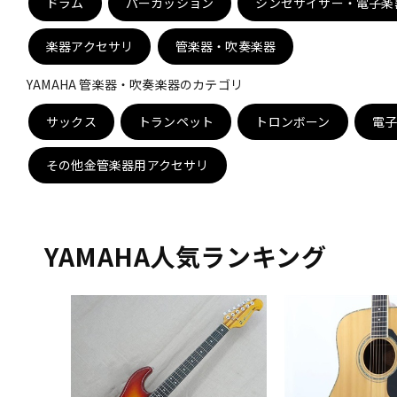
ドラム
パーカッション
シンセサイザー・電子楽
DJ機器
DTM
楽器アクセサリ
管楽器・吹奏楽器
YAMAHA 管楽器・吹奏楽器のカテゴリ
中古
ヴィンテー
サックス
トランペット
トロンボーン
電
その他金管楽器用アクセサリ
YAMAHA人気ランキング