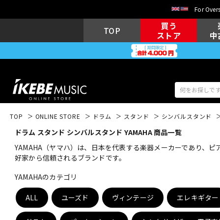
For Overs
買う
TOP
ストア
中
TOP
ONLINE STORE
ドラム
スタンド
シンバルスタンド
ドラム スタンド シンバルスタンド YAMAHA 商品一覧
アコギ/エレ
エレキギター
アコ
YAMAHA（ヤマハ）は、日本を代表する楽器メーカーであり、
好家から信頼されるブランドです。
YAMAHAのカテゴリ
キーボード
電子ピアノ
ALL
ユーズド
ヴィンテージ
エレキギター