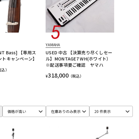
YAMAHA
ENT Bass] 【専用ス
USED 中古 【決算売り尽くしセー
ントキャンペーン】
ル】MONTAGE7 WH(ホワイト）
※配送事項要ご確認 ヤマハ
税込）
318,000
¥
（税込）
価格が高い
在庫ありのみ表示
20 件表示