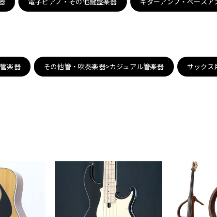
器
電子ピアノ・その他鍵盤楽器
ギターアンプ・ベースア
DTM オンラ
レコーディン
イン納品
グ機器
ジ
子管楽器
その他管・吹奏楽器>カジュアル管楽器
サックス