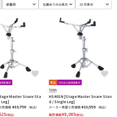
配信/ライブ
楽器アクセサ
新着順
在庫ありのみ表示
20 件表示
機器
リ
新品
文店頭受取可
WEB注文店頭受取可
TAMA
age Master Snare Sta
HS40SN [Stage Master Snare Stan
 Leg]
d / Single Leg]
¥13,750
¥11,550
小売価格
メーカー希望小売価格
（税込）
（税込）
625
¥
8,085
販売価格
(税込)
(税込)