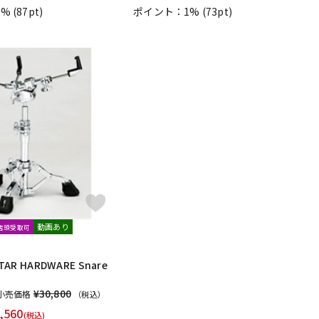
1%
(87pt)
ポイント：1%
(73pt)
動画あり
文店頭受取可
TAR HARDWARE Snare
¥30,800
小売価格
（税込）
,560
(税込)