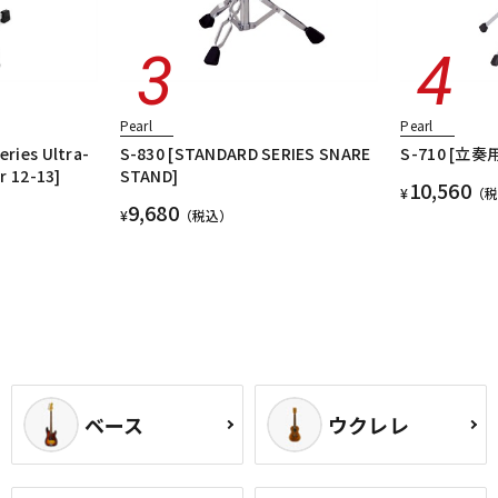
Pearl
Pearl
ries Ultra-
S-830 [STANDARD SERIES SNARE
S-710 [立
r 12-13]
STAND]
10,560
¥
（
9,680
¥
（税込）
ベース
ウクレレ