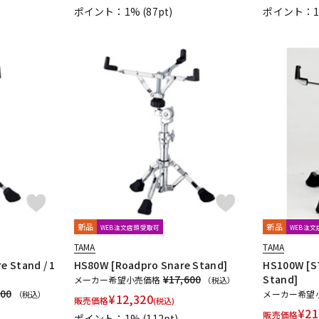
ポイント：1%
(87pt)
ポイント：
新品
新品
WEB注文店頭受取可
WEB注
TAMA
TAMA
e Stand / 1
HS80W [Roadpro Snare Stand]
HS100W [S
¥17,600
Stand]
メーカー希望小売価格
（税込）
600
メーカー希望
（税込）
¥
12,320
販売価格
(税込)
¥
21
販売価格
ポイント：1%
(112pt)