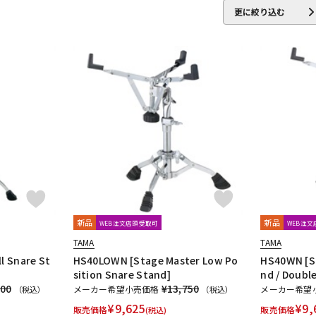
DTM オンラ
レコーディン
更に絞り込む
イン納品
グ機器
ジ
新品
新品
WEB注文店頭受取可
WEB注
TAMA
TAMA
l Snare St
HS40LOWN [Stage Master Low Po
HS40WN [St
sition Snare Stand]
nd / Double
700
¥13,750
メーカー希望小売価格
メーカー希望
（税込）
（税込）
¥
9,625
¥
9,
販売価格
販売価格
(税込)