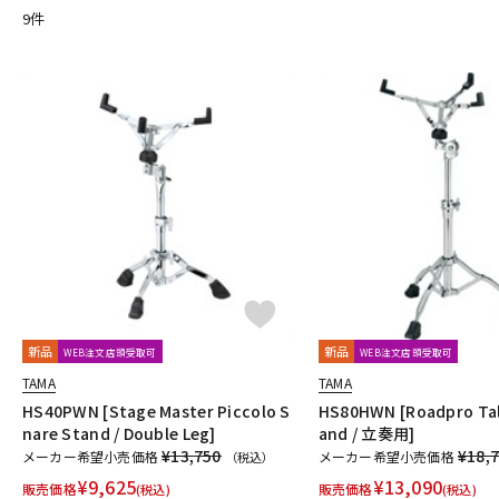
9
件
DJ機器
DTM
中古
ヴィンテー
新品
新品
WEB注文店頭受取可
WEB注文店頭受取可
TAMA
TAMA
HS40PWN [Stage Master Piccolo S
HS80HWN [Roadpro Tal
nare Stand / Double Leg]
and / 立奏用]
¥13,750
¥18,
メーカー希望小売価格
メーカー希望小売価格
（税込）
¥
9,625
¥
13,090
販売価格
販売価格
(税込)
(税込)