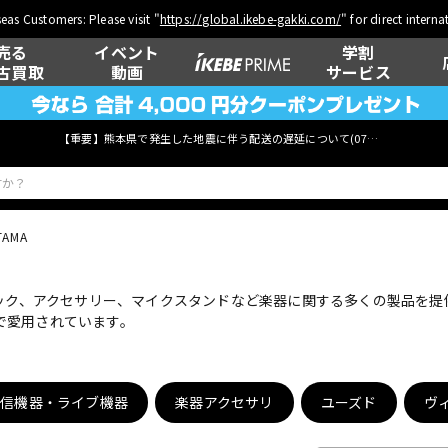
eas Customers: Please visit "
https://global.ikebe-gakki.com/
" for direct intern
売る
イベント
学割
古買取
動画
サービス
【重要】熊本県で発生した地震に伴う配送の遅延について(
07月29日
更新)
TAMA
ベース
ウクレレ
ィック、アクセサリー、マイクスタンドなど楽器に関する多くの製品を
で愛用されています。
管楽器
その他楽器
配信機器・ライブ機器
楽器アクセサリ
ユーズド
ヴ