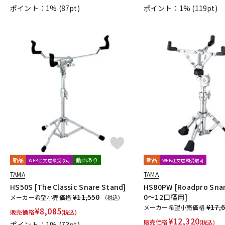
ポイント：1%
(87pt)
ポイント：1%
(119pt)
新品
動画あり
新品
WEB注文店頭受取可
WEB注文店頭受取可
TAMA
TAMA
HS50S [The Classic Snare Stand]
HS80PW [Roadpro Snar
¥11,550
0～12口径用]
メーカー希望小売価格
（税込）
¥17,
メーカー希望小売価格
¥
8,085
販売価格
(税込)
¥
12,320
販売価格
(税込)
ポイント：1%
(73pt)