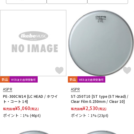
ベース
ウクレレ
ドラム
パーカッション
キーボード
電子ピアノ
管楽器
その他楽器
新品
新品
WEB注文店頭受取可
WEB注文店頭受取可
ASPR
ASPR
アンプ
エフェクター
PE-300CW14 [LC HEAD / ホワイ
ST-250T10 [ST type (ST Head) /
ト・コート 14]
Clear Film 0.250mm / Clear 10]
¥
5,060
¥
2,530
販売価格
(税込)
販売価格
(税込)
ポイント：1%
(46pt)
ポイント：1%
(23pt)
DJ機器
DTM