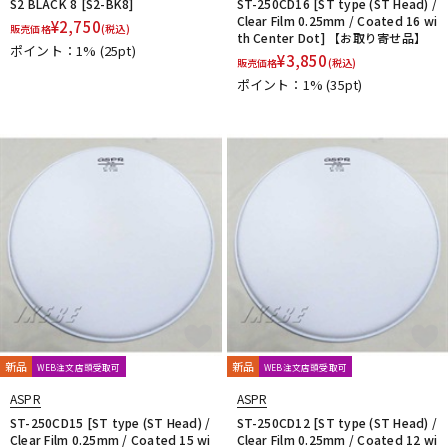
S2 BLACK 8 [S2-BK8]
ST-250CD16 [ST type (ST Head) /
Clear Film 0.25mm / Coated 16 wi
¥
2,750
販売価格
(税込)
th Center Dot] 【お取り寄せ品】
ポイント：1%
(25pt)
¥
3,850
販売価格
(税込)
ポイント：1%
(35pt)
新品
新品
WEB注文店頭受取可
WEB注文店頭受取可
ASPR
ASPR
ST-250CD15 [ST type (ST Head) /
ST-250CD12 [ST type (ST Head) /
Clear Film 0.25mm / Coated 15 wi
Clear Film 0.25mm / Coated 12 wi