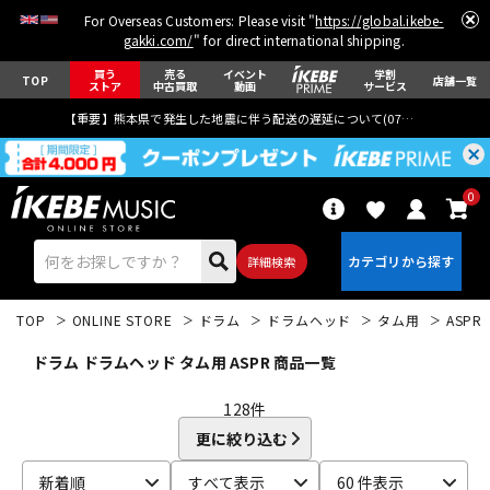
For Overseas Customers: Please visit "
https://global.ikebe-
gakki.com/
" for direct international shipping.
買う
売る
イベント
学割
TOP
店舗一覧
ストア
中古買取
動画
サービス
【重要】熊本県で発生した地震に伴う配送の遅延について(
07月29日
更新)
0
詳細検索
TOP
ONLINE STORE
ドラム
ドラムヘッド
タム用
ASPR
ドラム ドラムヘッド タム用 ASPR 商品一覧
128
件
更に絞り込む
エレキギター
アコギ/エレアコ
新着順
すべて表示
60 件表示