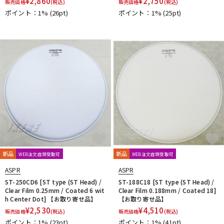
¥
2,860
¥
2,750
販売価格
(税込)
販売価格
(税込)
ポイント：1%
(26pt)
ポイント：1%
(25pt)
新品
新品
WEB注文店頭受取可
WEB注文店頭受取可
ASPR
ASPR
ST-250CD6 [ST type (ST Head) /
ST-188C18 [ST type (ST Head) /
Clear Film 0.25mm / Coated 6 wit
Clear Film 0.188mm / Coated 18]
h Center Dot] 【お取り寄せ品】
【お取り寄せ品】
¥
2,530
¥
4,510
販売価格
(税込)
販売価格
(税込)
ポイント：1%
(23pt)
ポイント：1%
(41pt)