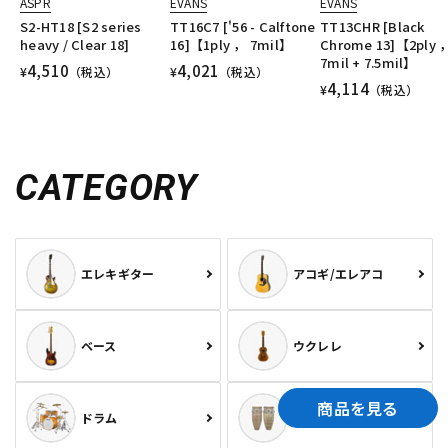
ASPR
EVANS
EVANS
S2-HT18 [S2 series
TT16C7 ['56 - Calftone
TT13CHR [Black
heavy / Clear 18]
16]【1ply ， 7mil】
Chrome 13]【2ply 
7mil + 7.5mil】
4,510
4,021
¥
（税込）
¥
（税込）
4,114
¥
（税込）
CATEGORY
エレキギター
アコギ/エレアコ
ベース
ウクレレ
商品を見る
ドラム
パーカッション