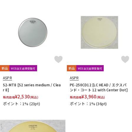
新品
新品
WEB注文店頭受取可
WEB注文店頭受取可
ASPR
ASPR
S2-MT8 [S2 series medium / Clea
PE-250CD12 [LC HEAD / エクスパ
r 8]
ンド・コート 12 with Center Dot]
¥
2,530
¥
3,960
販売価格
(税込)
販売価格
(税込)
ポイント：1%
(23pt)
ポイント：1%
(36pt)