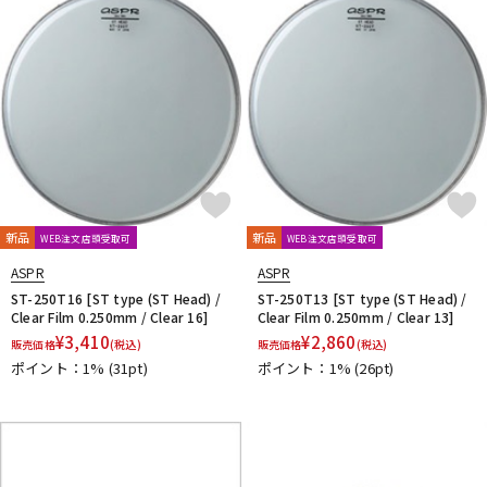
DTM オンライン納品
レコーディング機器
配信/ライブ機器
楽器アクセサリ
中古
ヴィンテージ
新品
新品
WEB注文店頭受取可
WEB注文店頭受取可
ASPR
ASPR
ST-250T16 [ST type (ST Head) /
ST-250T13 [ST type (ST Head) /
Clear Film 0.250mm / Clear 16]
Clear Film 0.250mm / Clear 13]
¥
3,410
¥
2,860
販売価格
(税込)
販売価格
(税込)
ポイント：1%
(31pt)
ポイント：1%
(26pt)