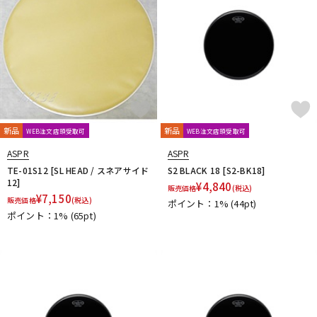
新品
新品
WEB注文店頭受取可
WEB注文店頭受取可
ASPR
ASPR
TE-01S12 [SL HEAD / スネアサイド
S2 BLACK 18 [S2-BK18]
12]
¥
4,840
販売価格
(税込)
¥
7,150
販売価格
(税込)
ポイント：1%
(44pt)
ポイント：1%
(65pt)