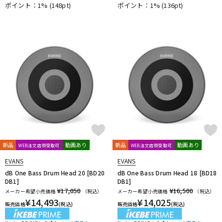
ポイント：1%
(148pt)
ポイント：1%
(136pt)
DTM オンライン納品
レコーディング機器
配信/ライブ機器
楽器アクセサリ
中古
ヴィンテージ
新品
動画あり
新品
動画あり
WEB注文店頭受取可
WEB注文店頭受取可
EVANS
EVANS
dB One Bass Drum Head 20 [BD20
dB One Bass Drum Head 18 [BD18
DB1]
DB1]
¥17,050
¥16,500
メーカー希望小売価格
（税込）
メーカー希望小売価格
（税込）
¥
14,493
¥
14,025
販売価格
(税込)
販売価格
(税込)