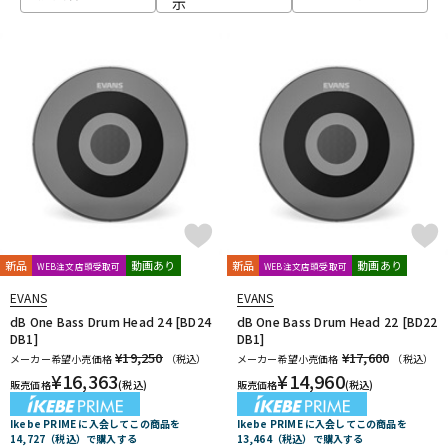
示
ベース
ウクレレ
ドラム
パーカッション
キーボード
電子ピアノ
管楽器
その他楽器
新品
動画あり
新品
動画あり
WEB注文店頭受取可
WEB注文店頭受取可
EVANS
EVANS
アンプ
エフェクター
dB One Bass Drum Head 24 [BD24
dB One Bass Drum Head 22 [BD22
DB1]
DB1]
¥19,250
¥17,600
メーカー希望小売価格
（税込）
メーカー希望小売価格
（税込）
¥
16,363
¥
14,960
販売価格
(税込)
販売価格
(税込)
DJ機器
DTM
Ikebe PRIME に入会してこの商品を
Ikebe PRIME に入会してこの商品を
14,727（税込）で購入する
13,464（税込）で購入する