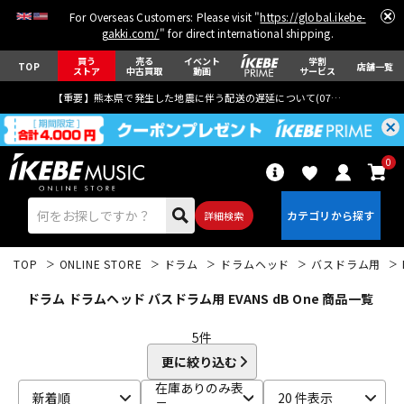
For Overseas Customers: Please visit "
https://global.ikebe-
gakki.com/
" for direct international shipping.
買う
売る
イベント
学割
TOP
店舗一覧
ストア
中古買取
動画
サービス
【重要】熊本県で発生した地震に伴う配送の遅延について(
07月29日
更新)
0
詳細検索
TOP
ONLINE STORE
ドラム
ドラムヘッド
バスドラム用
ドラム ドラムヘッド バスドラム用 EVANS dB One 商品一覧
5
件
更に絞り込む
エレキギター
アコギ/エレアコ
在庫ありのみ表
新着順
20 件表示