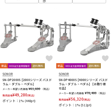
示
ベース
ウクレレ
ドラム
パーカッション
キーボード
電子ピアノ
管楽器
その他楽器
新品
送料無料
新品
送料無料
WEB注文店頭受取可
WEB注文店頭受取可
SONOR
SONOR
アンプ
エフェクター
SN-DP2000S [2000シリーズ バスド
SN-DP4000S [4000シリーズ バスド
ラム・ダブル・ペダル]
ラム・ダブル・ペダル] 【お取り寄
せ品】
¥61,600
メーカー希望小売価格
（税込）
¥70,400
メーカー希望小売価格
（税込）
¥
49,280
販売価格
(税込)
DJ機器
DTM
¥
56,320
販売価格
(税込)
ポイント：1%
(448pt)
ポイント：1%
(512pt)