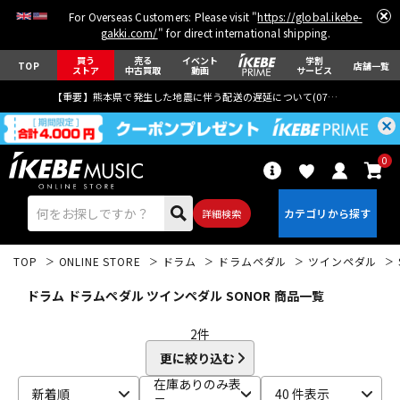
For Overseas Customers: Please visit "
https://global.ikebe-
gakki.com/
" for direct international shipping.
買う
売る
イベント
学割
TOP
店舗一覧
ストア
中古買取
動画
サービス
【重要】熊本県で発生した地震に伴う配送の遅延について(
07月29日
更新)
0
詳細検索
TOP
ONLINE STORE
ドラム
ドラムペダル
ツインペダル
ドラム ドラムペダル ツインペダル SONOR 商品一覧
2
件
更に絞り込む
エレキギター
アコギ/エレアコ
在庫ありのみ表
新着順
40 件表示