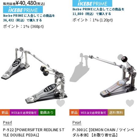
¥
40,480
販売価格
(税込)
Ikebe PRIME に入会してこの商品を
11,880（税込）で購入する
Ikebe PRIME に入会してこの商品を
ポイント：1%
(120pt)
36,432（税込）で購入する
ポイント：1%
(368pt)
新品
動画あり
新品
送料無料
WEB注文店頭受取可
WEB注文店頭受取可
Pearl
Pearl
P-922 [POWERSIFTER REDLINE ST
P-3001C [DEMON CHAIN / ツインペ
YLE DOUBLE PEDAL]
ダル本体] 【お取り寄せ品】