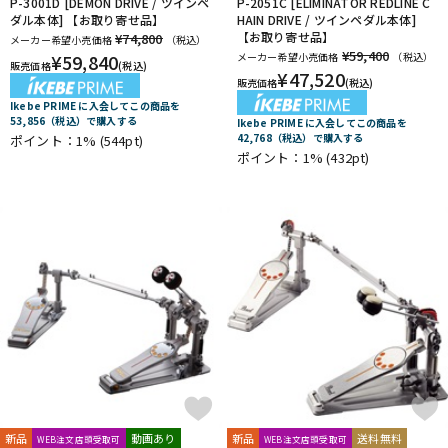
P-3001D [DEMON DRIVE / ツインペ
P-2051C [ELIMINATOR REDLINE C
ダル本体] 【お取り寄せ品】
HAIN DRIVE / ツインペダル本体]
【お取り寄せ品】
¥74,800
メーカー希望小売価格
（税込）
¥59,400
¥
59,840
メーカー希望小売価格
（税込）
販売価格
(税込)
¥
47,520
販売価格
(税込)
Ikebe PRIME に入会してこの商品を
53,856（税込）で購入する
Ikebe PRIME に入会してこの商品を
42,768（税込）で購入する
ポイント：1%
(544pt)
ポイント：1%
(432pt)
新品
動画あり
新品
送料無料
WEB注文店頭受取可
WEB注文店頭受取可