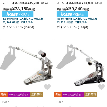
¥35,200
¥74,800
メーカー希望小売価格
（税込）
メーカー希望小売価格
（税込）
¥
28,160
¥
59,840
販売価格
(税込)
販売価格
(税込)
Ikebe PRIME に入会してこの商品を
Ikebe PRIME に入会してこの商品を
25,344（税込）で購入する
53,856（税込）で購入する
ポイント：1%
(256pt)
ポイント：1%
(544pt)
新品
送料無料
新品
送料無料
WEB注文店頭受取可
WEB注文店頭受取可
Pearl
Pearl