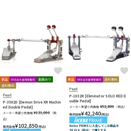
DTM オンライン納品
レコーディング機器
配信/ライブ機器
楽器アクセサリ
中古
ヴィンテージ
新品
動画あり
新品
送料無料
WEB注文店頭受取可
WEB注文店頭受取可
送料無料
Pearl
Pearl
P-1032R [Eliminator SOLO RED D
ouble Pedal]
P-3502D [Demon Drive XR Machin
¥52,800
ed Double Pedal]
メーカー希望小売価格
（税込）
¥
42,240
¥121,000
メーカー希望小売価格
（税
販売価格
(税込)
込）
¥
102,850
Ikebe PRIME に入会してこの商品を
販売価格
(税込)
38,016（税込）で購入する