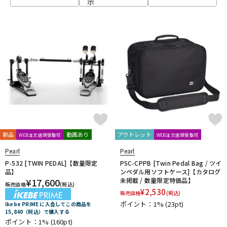
示
ベース
ウクレレ
ドラム
パーカッション
キーボード
電子ピアノ
管楽器
その他楽器
新品
動画あり
アウトレット
WEB注文店頭受取可
WEB注文店頭受取可
Pearl
Pearl
アンプ
エフェクター
P-532 [TWIN PEDAL]【数量限定
PSC-CPPB [Twin Pedal Bag / ツイ
品】
ンペダル用ソフトケース]【カタログ
¥
17,600
未掲載 / 数量限定特価品】
販売価格
(税込)
¥
2,530
販売価格
(税込)
DJ機器
DTM
ポイント：1%
(23pt)
Ikebe PRIME に入会してこの商品を
15,840（税込）で購入する
ポイント：1%
(160pt)