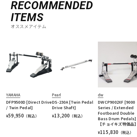
RECOMMENDED
ITEMS
オススメアイテム
YAMAHA
Pearl
dw
DFP9500D [Direct Drive
DS-230A [Twin Pedal
DWCP9002XF [9000
/ Twin Pedal]
Drive Shaft]
Series / Extended
Footboard Double
59,950
13,200
¥
（税込）
¥
（税込）
Bass Drum Pedals]
【チョイキズ特価品
115,830
¥
（税込）