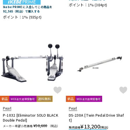
ポイント：1%
(384pt)
Ikebe PRIME に入会してこの商品を
92,565（税込）で購入する
ポイント：1%
(935pt)
新品
送料無料
新品
WEB注文店頭受取可
WEB注文店頭受取可
Pearl
Pearl
P-1032 [Eliminator SOLO BLACK
DS-230A [Twin Pedal Drive Shaf
Double Pedal]
t]
¥
13,200
¥50,600
メーカー希望小売価格
（税込）
販売価格
(税込)