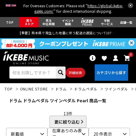
For Overseas Customers: Please visit "
https://global.ikebe-
gakki.com/
" for direct international shipping.
買う
売る
イベント
学割
TOP
店舗一覧
ストア
中古買取
動画
サービス
【重要】熊本県で発生した地震に伴う配送の遅延について(
07月29日
更新)
0
詳細検索
TOP
ONLINE STORE
ドラム
ドラムペダル
ツインペダル
ドラム ドラムペダル ツインペダル Pearl 商品一覧
13
件
更に絞り込む
エレキギター
アコギ/エレアコ
在庫ありのみ表
新着順
20 件表示