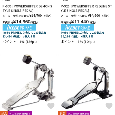
P-930 [POWERSHIFTER DEMON S
P-920 [POWERSIFTER REDLINE ST
TYLE SINGLE PEDAL]
YLE SINGLE PEDAL]
¥18,700
¥14,300
メーカー希望小売価格
（税込）
メーカー希望小売価格
（税込）
¥
14,960
¥
11,440
販売価格
(税込)
販売価格
(税込)
Ikebe PRIME に入会してこの商品を
Ikebe PRIME に入会してこの商品を
13,464（税込）で購入する
10,296（税込）で購入する
ポイント：1%
(136pt)
ポイント：1%
(104pt)
新品
新品
WEB注文店頭受取可
WEB注文店頭受取可