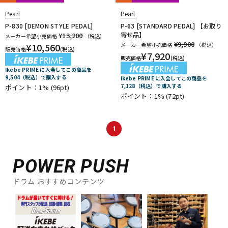
Pearl
Pearl
P-830 [DEMON STYLE PEDAL]
P-63 [STANDARD PEDAL] 【お取り
寄せ品】
¥13,200
メーカー希望小売価格
（税込）
¥9,900
¥
10,560
メーカー希望小売価格
（税込）
販売価格
(税込)
¥
7,920
販売価格
(税込)
Ikebe PRIME に入会してこの商品を
9,504（税込）で購入する
Ikebe PRIME に入会してこの商品を
7,128（税込）で購入する
ポイント：1%
(96pt)
ポイント：1%
(72pt)
1
POWER PUSH
ドラム おすすめコンテンツ