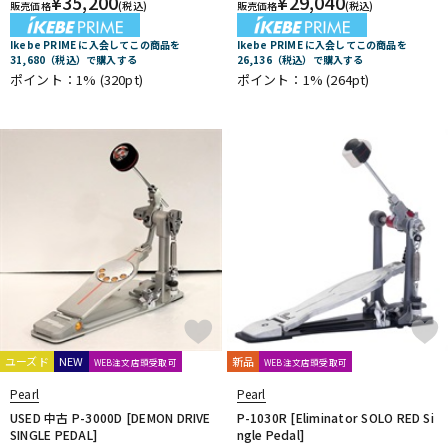
¥
35,200
¥
29,040
販売価格
(税込)
販売価格
(税込)
Ikebe PRIME に入会してこの商品を
Ikebe PRIME に入会してこの商品を
31,680（税込）で購入する
26,136（税込）で購入する
ポイント：1%
(320pt)
ポイント：1%
(264pt)
ユーズド
NEW
新品
WEB注文店頭受取可
WEB注文店頭受取可
Pearl
Pearl
USED 中古 P-3000D [DEMON DRIVE
P-1030R [Eliminator SOLO RED Si
SINGLE PEDAL]
ngle Pedal]