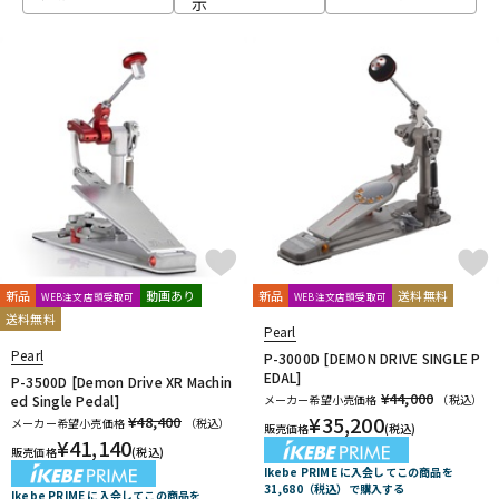
示
ベース
ウクレレ
ドラム
パーカッション
キーボード
電子ピアノ
管楽器
その他楽器
新品
動画あり
新品
送料無料
WEB注文店頭受取可
WEB注文店頭受取可
送料無料
Pearl
アンプ
エフェクター
Pearl
P-3000D [DEMON DRIVE SINGLE P
EDAL]
P-3500D [Demon Drive XR Machin
¥44,000
ed Single Pedal]
メーカー希望小売価格
（税込）
¥
35,200
¥48,400
メーカー希望小売価格
（税込）
販売価格
(税込)
DJ機器
DTM
¥
41,140
販売価格
(税込)
Ikebe PRIME に入会してこの商品を
31,680（税込）で購入する
Ikebe PRIME に入会してこの商品を