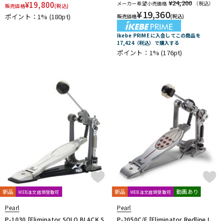
¥24,200
¥
19,800
メーカー希望小売価格
（税込）
販売価格
(税込)
¥
19,360
ポイント：1%
(180pt)
販売価格
(税込)
Ikebe PRIME に入会してこの商品を
17,424（税込）で購入する
ポイント：1%
(176pt)
新品
新品
動画あり
WEB注文店頭受取可
WEB注文店頭受取可
Pearl
Pearl
P-1030 [Eliminator SOLO BLACK S
P-2050C/F [Eliminator Redline L.