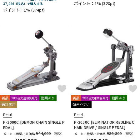
ポイント：1%
(320pt)
37,026（税込）で購入する
DTM オンライン納品
レコーディング機器
ポイント：1%
(374pt)
配信/ライブ機器
楽器アクセサリ
中古
ヴィンテージ
新品
動画あり
新品
動画あり
WEB注文店頭受取可
WEB注文店頭受取可
送料無料
弾きやすい
Pearl
Pearl
P-3000C [DEMON CHAIN SINGLE P
P-2050C [ELIMINATOR REDLINE C
EDAL]
HAIN DRIVE / SINGLE PEDAL]
¥44,000
¥36,300
メーカー希望小売価格
（税込）
メーカー希望小売価格
（税込）