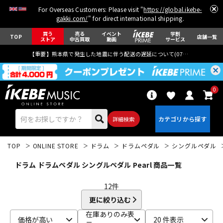
For Overseas Customers: Please visit "
https://global.ikebe-
gakki.com/
" for direct international shipping.
買う
売る
イベント
学割
TOP
店舗一覧
ストア
中古買取
動画
サービス
【重要】熊本県で発生した地震に伴う配送の遅延について(
07月29日
更新)
0
詳細検索
TOP
ONLINE STORE
ドラム
ドラムペダル
シングルペダル
ドラム ドラムペダル シングルペダル Pearl 商品一覧
12
件
更に絞り込む
エレキギター
アコギ/エレアコ
在庫ありのみ表
価格が高い
20 件表示