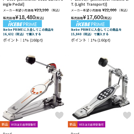
ingle Pedal]
T. (Light Transport)]
¥23,100
¥22,000
メーカー希望小売価格
（税込）
メーカー希望小売価格
（税込）
¥
18,480
¥
17,600
販売価格
(税込)
販売価格
(税込)
Ikebe PRIME に入会してこの商品を
Ikebe PRIME に入会してこの商品を
16,632（税込）で購入する
15,840（税込）で購入する
ポイント：1%
(168pt)
ポイント：1%
(160pt)
新品
新品
WEB注文店頭受取可
WEB注文店頭受取可
Pearl
Pearl