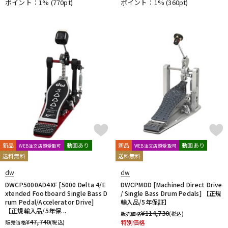
ポイント：1%
(770pt)
ポイント：1%
(360pt)
新品
動画あり
新品
動画あり
WEB注文店頭受取可
WEB注文店頭受取可
送料無料
送料無料
dw
dw
DWCP5000AD4XF [5000 Delta 4/E
DWCPMDD [Machined Direct Drive
xtended Footboard Single Bass D
/ Single Bass Drum Pedals] 【正規
rum Pedal/Accelerator Drive]
輸入品/5年保証】
【正規輸入品/5年保...
¥
114,730
販売価格
(税込)
¥
47,740
特別価格
販売価格
(税込)