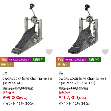
新品
動画あり
新品
動画あり
WEB注文店頭受取可
WEB注文店頭受取可
送料無料
送料無料
dw
dw
DWCPMCDXF [MFG Chain Drive Sin
DWCPMCDGR [MFG Chain Drive Si
gle Pedal XF]
ngle Pedal / GUN METAL]
¥
117,810
¥
120,120
販売価格
(税込)
販売価格
(税込)
特別価格
特別価格
¥
99,000
¥
102,300
(税込)
(税込)
ポイント：1%
(900pt)
ポイント：1%
(930pt)