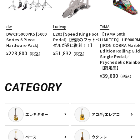
dw
Ludwig
TAMA
DWCP5000PK5 [5000
L203 [Speed King Foot
【TAMA 50th
Series 6 Piece
Pedal]【伝説のフットペ
LIMITED】 HP900R
Hardware Pack]
ダルが遂に復刻！！】
[IRON COBRA Marbl
Edition Rolling Gli
228,800
51,832
¥
（税込）
¥
（税込）
Single Pedal／
Psychedelic Rainb
【限定品】
39,600
¥
（税込）
CATEGORY
エレキギター
アコギ/エレアコ
ベース
ウクレレ