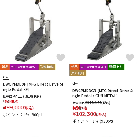
DTM オンライン納品
レコーディング機器
配信/ライブ機器
楽器アクセサリ
中古
ヴィンテージ
新品
送料無料
新品
動画あり
WEB注文店頭受取可
WEB注文店頭受取可
送料無料
dw
dw
DWCPMDDXF [MFG Direct Drive Si
ngle Pedal XF]
DWCPMDDGR [MFG Direct Drive Si
¥
117,810
ngle Pedal / GUN METAL]
販売価格
(税込)
特別価格
¥
120,120
販売価格
(税込)
¥
99,000
(税込)
特別価格
¥
102,300
ポイント：1%
(900pt)
(税込)
ポイント：1%
(930pt)