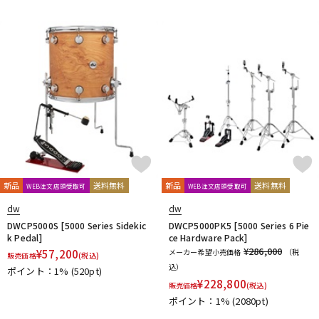
新品
送料無料
新品
送料無料
WEB注文店頭受取可
WEB注文店頭受取可
dw
dw
DWCP5000S [5000 Series Sidekic
DWCP5000PK5 [5000 Series 6 Pie
k Pedal]
ce Hardware Pack]
¥286,000
¥
57,200
メーカー希望小売価格
（税
販売価格
(税込)
込）
ポイント：1%
(520pt)
¥
228,800
販売価格
(税込)
ポイント：1%
(2080pt)