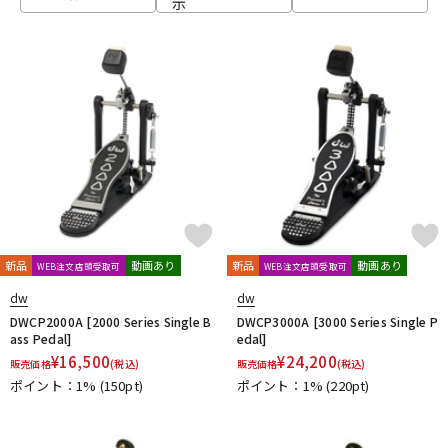
示
ベース
ウクレレ
ドラム
パーカッション
キーボード
電子ピアノ
管楽器
その他楽器
新品
動画あり
新品
動画あり
WEB注文店頭受取可
WEB注文店頭受取可
dw
dw
アンプ
エフェクター
DWCP2000A [2000 Series Single B
DWCP3000A [3000 Series Single P
ass Pedal]
edal]
¥
16,500
¥
24,200
販売価格
(税込)
販売価格
(税込)
ポイント：1%
(150pt)
ポイント：1%
(220pt)
DJ機器
DTM