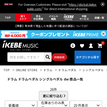
For Overseas Customers: Please visit "
https://global.ikebe-
gakki.com/
" for direct international shipping.
買う
売る
イベント
学割
TOP
店舗一覧
ストア
中古買取
動画
サービス
【重要】熊本県で発生した地震に伴う配送の遅延について(
07月29日
更新)
0
詳細検索
TOP
ONLINE STORE
ドラム
ドラムペダル
シングルペダル
ドラム ドラムペダル シングルペダル dw 商品一覧
26
件
更に絞り込む
エレキギター
アコギ/エレアコ
在庫ありのみ表
新着順
20 件表示