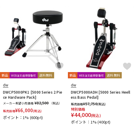
新品
送料無料
新品
送料無料
WEB注文店頭受取可
WEB注文店頭受取可
dw
dw
DWCP5000PK1 [5000 Series 2 Pie
DWCP5000ADH [5000 Series Heell
ce Hardware Pack]
ess Bass Pedal]
¥82,500
メーカー希望小売価格
（税込）
¥
57,750
販売価格
(税込)
特別価格
¥
66,000
販売価格
(税込)
¥
44,000
(税込)
ポイント：1%
(600pt)
ポイント：1%
(400pt)