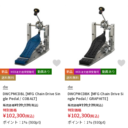
新品
動画あり
新品
動画あり
WEB注文店頭受取可
WEB注文店頭受取可
送料無料
送料無料
dw
dw
DWCPMCDBL [MFG Chain Drive Sin
DWCPMCDBK [MFG Chain Drive Si
gle Pedal / COBALT]
ngle Pedal / GRAPHITE]
¥
120,120
¥
120,120
販売価格
(税込)
販売価格
(税込)
特別価格
特別価格
¥
102,300
¥
102,300
(税込)
(税込)
ポイント：1%
(930pt)
ポイント：1%
(930pt)