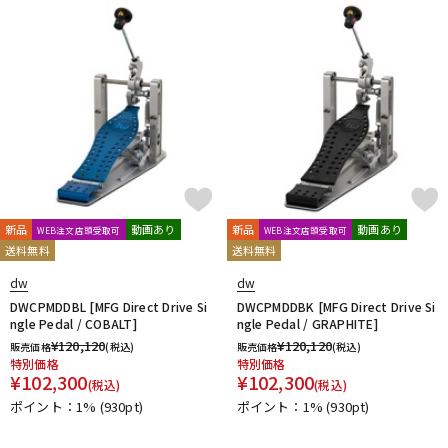
新品
動画あり
新品
動画あり
WEB注文店頭受取可
WEB注文店頭受取可
送料無料
送料無料
dw
dw
DWCPMDDBL [MFG Direct Drive Si
DWCPMDDBK [MFG Direct Drive Si
ngle Pedal / COBALT]
ngle Pedal / GRAPHITE]
¥
120,120
¥
120,120
販売価格
(税込)
販売価格
(税込)
特別価格
特別価格
¥
102,300
¥
102,300
(税込)
(税込)
ポイント：1%
(930pt)
ポイント：1%
(930pt)