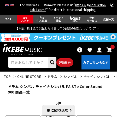
For Overseas Customers: Please visit "
https://global.ikebe-
gakki.com/
" for direct international shipping.
買う
売る
イベント
学割
TOP
店舗一覧
ストア
中古買取
動画
サービス
【重要】熊本県で発生した地震に伴う配送の遅延について(
07月29日
更新)
0
詳細検索
TOP
ONLINE STORE
ドラム
シンバル
チャイナシンバル
ドラム シンバル チャイナシンバル PAiSTe Color Sound
900 商品一覧
5
件
エレキギター
アコギ/エレアコ
更に絞り込む