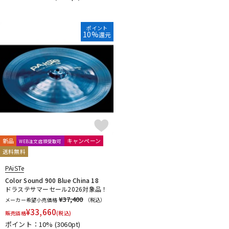
ポイント
10%
還元
新品
キャンペーン
WEB注文店頭受取可
送料無料
PAiSTe
Color Sound 900 Blue China 18
ドラステサマーセール2026対象品！
¥37,400
メーカー希望小売価格
（税込）
¥
33,660
販売価格
(税込)
ポイント：10%
(3060pt)