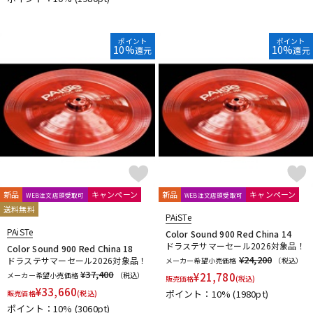
DTM オンライン納品
レコーディング機器
ポイント
ポイント
10%
10%
還元
還元
配信/ライブ機器
楽器アクセサリ
中古
ヴィンテージ
新品
キャンペーン
新品
キャンペーン
WEB注文店頭受取可
WEB注文店頭受取可
送料無料
PAiSTe
PAiSTe
Color Sound 900 Red China 14
ドラステサマーセール2026対象品！
Color Sound 900 Red China 18
¥24,200
ドラステサマーセール2026対象品！
メーカー希望小売価格
（税込）
¥37,400
メーカー希望小売価格
（税込）
¥
21,780
販売価格
(税込)
¥
33,660
ポイント：10%
(1980pt)
販売価格
(税込)
ポイント：10%
(3060pt)