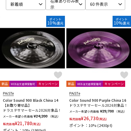
在庫ありのみ表
新着順
60 件表示
示
ベース
ウクレレ
ポイント
ポイント
10%
10%
還元
還元
ドラム
パーカッション
キーボード
電子ピアノ
管楽器
その他楽器
新品
キャンペーン
新品
キャンペーン
WEB注文店頭受取可
WEB注文店頭受取可
アンプ
エフェクター
PAiSTe
PAiSTe
Color Sound 900 Black China 14
Color Sound 900 Purple China 16
【お取り寄せ品】
ドラステサマーセール2026対象品！
ドラステサマーセール2026対象品！
¥29,700
メーカー希望小売価格
（税込）
DJ機器
DTM
¥24,200
メーカー希望小売価格
（税込）
¥
26,730
販売価格
(税込)
¥
21,780
販売価格
(税込)
ポイント：10%
(2430pt)
ポイント：10%
(1980pt)