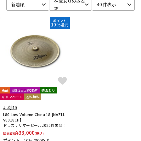
在庫ありのみ表
新着順
40 件表示
示
ベース
ウクレレ
ポイント
10%
還元
ドラム
パーカッション
キーボード
電子ピアノ
管楽器
その他楽器
新品
動画あり
WEB注文店頭受取可
キャンペーン
送料無料
アンプ
エフェクター
Zildjian
L80 Low Volume China 18 [NAZLL
V8018CH]
DJ機器
DTM
ドラステサマーセール2026対象品！
¥
33,000
販売価格
(税込)
ポイント：10%
(3000pt)