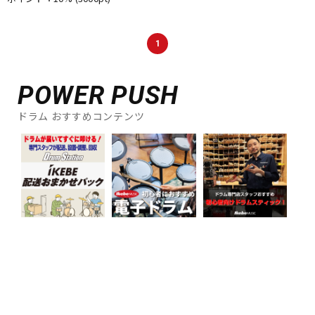
DTM オンライン納品
レコーディング機器
1
配信/ライブ機器
楽器アクセサリ
POWER PUSH
中古
ヴィンテージ
ドラム おすすめコンテンツ