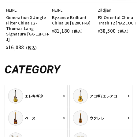
MEINL
MEINL
Zildjian
Generation X Jingle
Byzance Brilliant
FX Oriental China
Filter China 12 -
China 20 [B20CH-B]
Trash 12 [NAZLOCT
Thomas Lang
81,180
38,500
¥
（税込）
¥
（税込）
Signature [GX-12FCH-
J]
16,088
¥
（税込）
CATEGORY
エレキギター
アコギ/エレアコ
ベース
ウクレレ