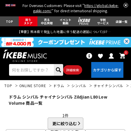
For Overseas Customers: Please visit "
https://global.ikebe-
gakki.com/
" for direct international shipping.
買う
売る
イベント
学割
TOP
店舗一覧
ストア
中古買取
動画
サービス
【重要】熊本県で発生した地震に伴う配送の遅延について(
07月29日
更新)
0
詳細検索
TOP
ONLINE STORE
ドラム
シンバル
チャイナシンバル
ドラム シンバル チャイナシンバル Zildjian L80 Low
Volume 商品一覧
1
件
エレキギター
アコギ/エレアコ
更に絞り込む