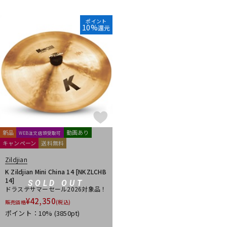
DTM オンライン納品
レコーディング機器
ポイント
10%
還元
配信/ライブ機器
楽器アクセサリ
中古
ヴィンテージ
新品
動画あり
WEB注文店頭受取可
キャンペーン
送料無料
Zildjian
K Zildjian Mini China 14 [NKZLCHB
14]
SOLD OUT
ドラステサマーセール2026対象品！
¥
42,350
販売価格
(税込)
ポイント：10%
(3850pt)