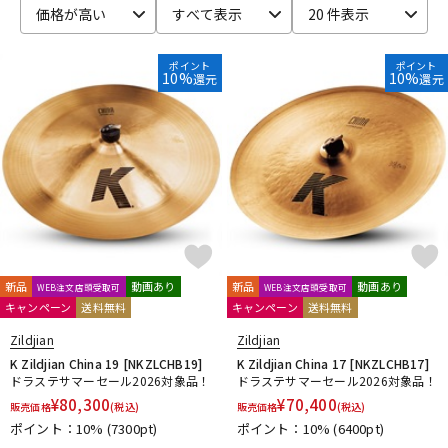
価格が高い
すべて表示
20 件表示
ベース
ウクレレ
ポイント
ポイント
10%
10%
還元
還元
ドラム
パーカッション
キーボード
電子ピアノ
管楽器
その他楽器
新品
動画あり
新品
動画あり
WEB注文店頭受取可
WEB注文店頭受取可
キャンペーン
送料無料
キャンペーン
送料無料
アンプ
エフェクター
Zildjian
Zildjian
K Zildjian China 19 [NKZLCHB19]
K Zildjian China 17 [NKZLCHB17]
ドラステサマーセール2026対象品！
ドラステサマーセール2026対象品！
DJ機器
DTM
¥
80,300
¥
70,400
販売価格
(税込)
販売価格
(税込)
ポイント：10%
(7300pt)
ポイント：10%
(6400pt)