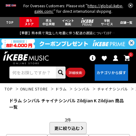
For Overseas Customers: Please visit "
https://global.ikebe-
gakki.com/
" for direct international shipping.
買う
売る
イベント
学割
TOP
店舗一覧
ストア
中古買取
動画
サービス
【重要】熊本県で発生した地震に伴う配送の遅延について(
07月29日
更新)
0
詳細検索
TOP
ONLINE STORE
ドラム
シンバル
チャイナシンバル
ドラム シンバル チャイナシンバル Zildjian K Zildjian 商品
一覧
3
件
エレキギター
アコギ/エレアコ
更に絞り込む