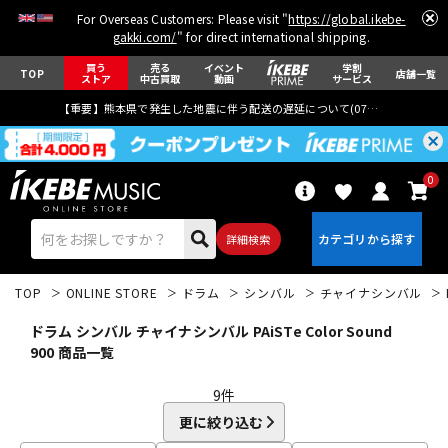
For Overseas Customers: Please visit "
https://global.ikebe-
gakki.com/
" for direct international shipping.
買う
売る
イベント
学割
TOP
店舗一覧
ストア
中古買取
動画
サービス
【重要】熊本県で発生した地震に伴う配送の遅延について(
07月29日
更新)
0
詳細検索
TOP
ONLINE STORE
ドラム
シンバル
チャイナシンバル
ドラム シンバル チャイナシンバル PAiSTe Color Sound
900 商品一覧
9
件
エレキギター
アコギ/エレアコ
更に絞り込む