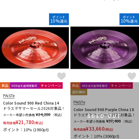
ポイント
ポイント
10%
10%
還元
還元
新品
キャンペーン
新品
キャンペーン
WEB注文店頭受取可
WEB注文店頭受取可
送料無料
PAiSTe
PAiSTe
Color Sound 900 Red China 14
ドラステサマーセール2026対象品！
Color Sound 900 Purple China 18
¥24,200
ドラステサマーセール2026対象品！
メーカー希望小売価格
（税込）
SOLD OUT
¥37,400
¥
21,780
メーカー希望小売価格
（税込）
販売価格
(税込)
¥
33,660
ポイント：10%
(1980pt)
販売価格
(税込)
ポイント：10%
(3060pt)