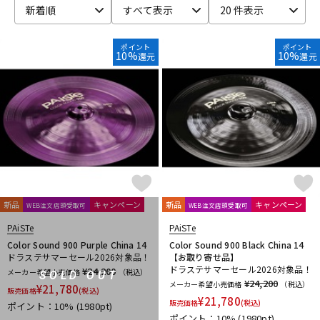
新着順
すべて表示
20 件表示
ベース
ウクレレ
ポイント
ポイント
10%
10%
還元
還元
ドラム
パーカッション
キーボード
電子ピアノ
管楽器
その他楽器
新品
キャンペーン
新品
キャンペーン
WEB注文店頭受取可
WEB注文店頭受取可
アンプ
エフェクター
PAiSTe
PAiSTe
Color Sound 900 Purple China 14
Color Sound 900 Black China 14
ドラステサマーセール2026対象品！
【お取り寄せ品】
ドラステサマーセール2026対象品！
¥24,200
メーカー希望小売価格
（税込）
SOLD OUT
DJ機器
DTM
¥24,200
メーカー希望小売価格
（税込）
¥
21,780
販売価格
(税込)
¥
21,780
販売価格
(税込)
ポイント：10%
(1980pt)
ポイント：10%
(1980pt)