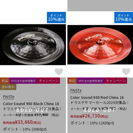
ポイント
ポイント
10%
10%
還元
還元
新品
キャンペーン
新品
キャンペーン
WEB注文店頭受取可
WEB注文店頭受取可
送料無料
PAiSTe
PAiSTe
Color Sound 900 Red China 16
ドラステサマーセール2026対象品！
Color Sound 900 Black China 18
¥29,700
ドラステサマーセール2026対象品！
メーカー希望小売価格
（税込）
SOLD OUT
SOLD OUT
¥37,400
メーカー希望小売価格
（税込）
¥
26,730
販売価格
(税込)
¥
33,660
ポイント：10%
(2430pt)
販売価格
(税込)
ポイント：10%
(3060pt)