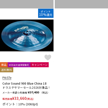
ポイント
10%
還元
新品
キャンペーン
WEB注文店頭受取可
送料無料
PAiSTe
Color Sound 900 Blue China 18
ドラステサマーセール2026対象品！
¥37,400
メーカー希望小売価格
（税込）
¥
33,660
販売価格
(税込)
ポイント：10%
(3060pt)