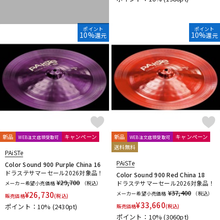
DTM オンライン納品
レコーディング機器
ポイント
ポイント
10%
10%
還元
還元
配信/ライブ機器
楽器アクセサリ
中古
ヴィンテージ
新品
キャンペーン
新品
キャンペーン
WEB注文店頭受取可
WEB注文店頭受取可
送料無料
PAiSTe
PAiSTe
Color Sound 900 Purple China 16
ドラステサマーセール2026対象品！
Color Sound 900 Red China 18
¥29,700
ドラステサマーセール2026対象品！
メーカー希望小売価格
（税込）
¥37,400
¥
26,730
メーカー希望小売価格
（税込）
販売価格
(税込)
¥
33,660
ポイント：10%
(2430pt)
販売価格
(税込)
ポイント：10%
(3060pt)