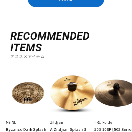
RECOMMENDED
ITEMS
オススメアイテム
MEINL
Zildjian
小出 koide
Byzance Dark Splash
A Zildjian Splash 8
503-10SP [503 Serie