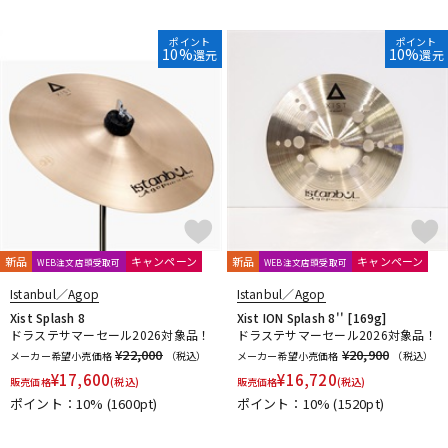
DTM オンライン納品
レコーディング機器
ポイント
ポイント
10%
10%
還元
還元
配信/ライブ機器
楽器アクセサリ
中古
ヴィンテージ
新品
キャンペーン
新品
キャンペーン
WEB注文店頭受取可
WEB注文店頭受取可
Istanbul／Agop
Istanbul／Agop
Xist Splash 8
Xist ION Splash 8'' [169g]
ドラステサマーセール2026対象品！
ドラステサマーセール2026対象品！
¥22,000
¥20,900
メーカー希望小売価格
（税込）
メーカー希望小売価格
（税込）
¥
17,600
¥
16,720
販売価格
(税込)
販売価格
(税込)
ポイント：10%
(1600pt)
ポイント：10%
(1520pt)