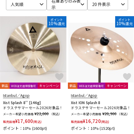
在庫ありのみ表
人気順
20 件表示
示
ベース
ウクレレ
ポイント
ポイント
10%
10%
還元
還元
ドラム
パーカッション
キーボード
電子ピアノ
管楽器
その他楽器
新品
キャンペーン
新品
キャンペーン
WEB注文店頭受取可
WEB注文店頭受取可
アンプ
エフェクター
Istanbul／Agop
Istanbul／Agop
Xist Splash 8'' [146g]
Xist ION Splash 8
ドラステサマーセール2026対象品！
ドラステサマーセール2026対象品！
¥22,000
¥20,900
メーカー希望小売価格
（税込）
メーカー希望小売価格
（税込）
DJ機器
DTM
¥
17,600
¥
16,720
販売価格
(税込)
販売価格
(税込)
ポイント：10%
(1600pt)
ポイント：10%
(1520pt)