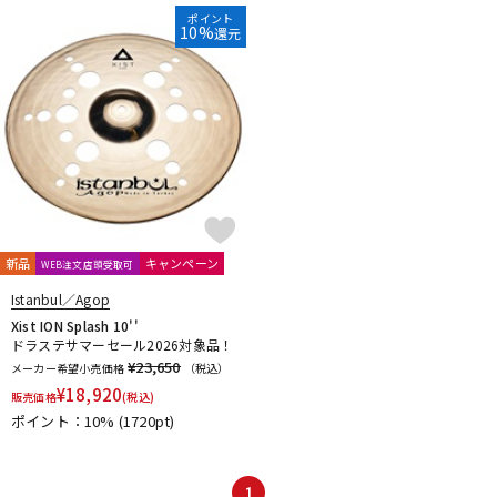
ポイント
10%
還元
新品
キャンペーン
WEB注文店頭受取可
Istanbul／Agop
Xist ION Splash 10''
ドラステサマーセール2026対象品！
¥23,650
メーカー希望小売価格
（税込）
¥
18,920
販売価格
(税込)
ポイント：10%
(1720pt)
1