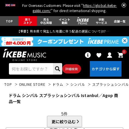
For Overseas Customers: Please visit "
https://global.ikebe-
gakki.com/
" for direct international shipping.
買う
売る
イベント
学割
TOP
店舗一覧
ストア
中古買取
動画
サービス
【重要】熊本県で発生した地震に伴う配送の遅延について(
07月29日
更新)
0
詳細検索
TOP
ONLINE STORE
ドラム
シンバル
スプラッシュシンバル
ドラム シンバル スプラッシュシンバル Istanbul／Agop 商
品一覧
5
件
エレキギター
アコギ/エレアコ
更に絞り込む