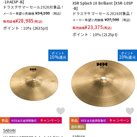
-10AESP-B]
XSR Splash 10 Brilliant [XSR-10SP
ドラステサマーセール2026対象品！
-B]
¥34,100
ドラステサマーセール2026対象品！
メーカー希望小売価格
（税込）
¥27,500
¥
28,985
メーカー希望小売価格
（税込）
販売価格
(税込)
¥
23,375
ポイント：10%
(2635pt)
販売価格
(税込)
ポイント：10%
(2125pt)
ポイント
ポイント
10%
10%
還元
還元
新品
キャンペーン
新品
キャンペーン
WEB注文店頭受取可
WEB注文店頭受取可
送料無料
SABIAN
SABIAN