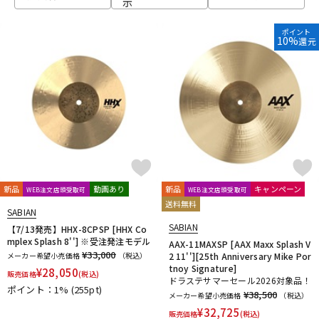
示
ベース
ウクレレ
ポイント
10%
還元
ドラム
パーカッション
キーボード
電子ピアノ
管楽器
その他楽器
新品
動画あり
新品
キャンペーン
WEB注文店頭受取可
WEB注文店頭受取可
送料無料
SABIAN
アンプ
エフェクター
SABIAN
【7/13発売】HHX-8CPSP [HHX Co
mplex Splash 8''] ※受注発注モデル
AAX-11MAXSP [AAX Maxx Splash V
¥33,000
メーカー希望小売価格
（税込）
2 11''][25th Anniversary Mike Por
tnoy Signature]
¥
28,050
販売価格
(税込)
DJ機器
DTM
ドラステサマーセール2026対象品！
ポイント：1%
(255pt)
¥38,500
メーカー希望小売価格
（税込）
¥
32,725
販売価格
(税込)