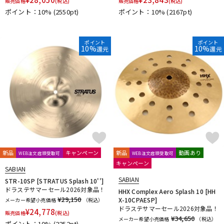
販売価格
(税込)
販売価格
(税込)
ポイント：10%
(2550pt)
ポイント：10%
(2167pt)
ポイント
ポイント
10%
10%
還元
還元
新品
キャンペーン
新品
動画あり
WEB注文店頭受取可
WEB注文店頭受取可
キャンペーン
SABIAN
SABIAN
STR-10SP [STRATUS Splash 10'']
ドラステサマーセール2026対象品！
HHX Complex Aero Splash 10 [HH
¥29,150
X-10CPAESP]
メーカー希望小売価格
（税込）
ドラステサマーセール2026対象品！
¥
24,778
販売価格
(税込)
¥34,650
メーカー希望小売価格
（税込）
ポイント：10%
(2252pt)