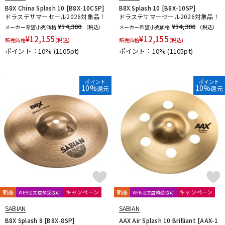
B8X China Splash 10 [B8X-10CSP]
B8X Splash 10 [B8X-10SP]
ドラステサマーセール2026対象品！
ドラステサマーセール2026対象品！
¥14,300
¥14,300
メーカー希望小売価格
（税込）
メーカー希望小売価格
（税込）
¥
12,155
¥
12,155
販売価格
(税込)
販売価格
(税込)
ポイント：10%
(1105pt)
ポイント：10%
(1105pt)
ポイント
ポイント
10%
10%
還元
還元
新品
キャンペーン
新品
キャンペーン
WEB注文店頭受取可
WEB注文店頭受取可
SABIAN
SABIAN
B8X Splash 8 [B8X-8SP]
AAX Air Splash 10 Brilliant [AAX-1