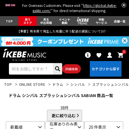
For Overseas Customers: Please visit "
https://global.ikebe-
gakki.com/
" for direct international shipping.
買う
売る
イベント
学割
TOP
店舗一覧
ストア
中古買取
動画
サービス
【重要】熊本県で発生した地震に伴う配送の遅延について(
07月29日
更新)
0
詳細検索
TOP
ONLINE STORE
ドラム
シンバル
スプラッシュシンバル
ドラム シンバル スプラッシュシンバル SABIAN 商品一覧
38
件
更に絞り込む
エレキギター
アコギ/エレアコ
在庫ありのみ表
新着順
20 件表示