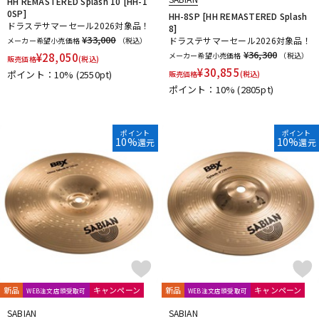
HH REMASTERED Splash 10 [HH-1
0SP]
HH-8SP [HH REMASTERED Splash
ドラステサマーセール2026対象品！
8]
¥33,000
ドラステサマーセール2026対象品！
メーカー希望小売価格
（税込）
¥36,300
¥
28,050
メーカー希望小売価格
（税込）
販売価格
(税込)
¥
30,855
ポイント：10%
(2550pt)
販売価格
(税込)
ポイント：10%
(2805pt)
ポイント
ポイント
10%
10%
還元
還元
新品
キャンペーン
新品
キャンペーン
WEB注文店頭受取可
WEB注文店頭受取可
SABIAN
SABIAN