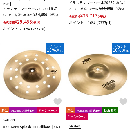
ドラステサマーセール2026対象品！
PSP]
¥30,250
ドラステサマーセール2026対象品！
メーカー希望小売価格
（税込）
¥34,650
メーカー希望小売価格
（税込）
¥
25,713
販売価格
(税込)
¥
29,453
ポイント：10%
(2337pt)
販売価格
(税込)
ポイント：10%
(2677pt)
ポイント
ポイント
10%
10%
還元
還元
新品
キャンペーン
新品
動画あり
WEB注文店頭受取可
WEB注文店頭受取可
キャンペーン
SABIAN
SABIAN
AAX Aero Splash 10 Brilliant [AAX