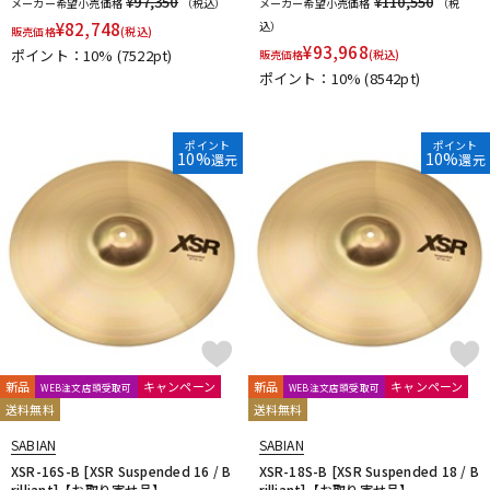
¥97,350
¥110,550
メーカー希望小売価格
（税込）
メーカー希望小売価格
（税
¥
82,748
込）
販売価格
(税込)
¥
93,968
ポイント：10%
(7522pt)
販売価格
(税込)
ポイント：10%
(8542pt)
ポイント
ポイント
10%
10%
還元
還元
新品
キャンペーン
新品
キャンペーン
WEB注文店頭受取可
WEB注文店頭受取可
送料無料
送料無料
SABIAN
SABIAN
XSR-16S-B [XSR Suspended 16 / B
XSR-18S-B [XSR Suspended 18 / B
rilliant]【お取り寄せ品】
rilliant]【お取り寄せ品】