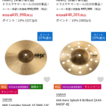
ドラステサマーセール2026対象品！
ドラステサマーセール2026対象品！
¥42,350
¥47,300
メーカー希望小売価格
（税込）
メーカー希望小売価格
（税込）
¥
35,998
¥
40,205
販売価格
(税込)
販売価格
(税込)
ポイント：10%
(3272pt)
ポイント：10%
(3655pt)
ポイント
ポイント
10%
10%
還元
還元
新品
動画あり
新品
キャンペーン
WEB注文店頭受取可
WEB注文店頭受取可
キャンペーン
SABIAN
SABIAN
AAX Aero Splash 8 Brilliant [AAX-
8AESP-B]
HHX Complex Splash 10 [HHX-10C