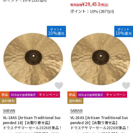
¥
29,453
販売価格
(税込)
ポイント：10%
(2677pt)
ポイント
ポイント
10%
10%
還元
還元
新品
キャンペーン
新品
キャンペーン
WEB注文店頭受取可
WEB注文店頭受取可
送料無料
送料無料
SABIAN
SABIAN
VL-18AS [Artisan Traditional Sus
VL-20AS [Artisan Traditional Sus
pended 18]【お取り寄せ品】
pended 20]【お取り寄せ品】
ドラステサマーセール2026対象品！
ドラステサマーセール2026対象品！