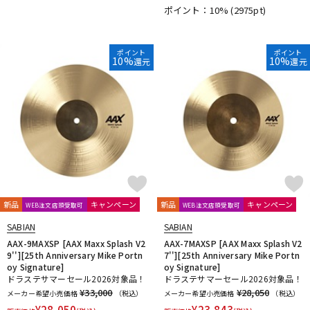
ポイント：10%
(2975pt)
DTM オンライン納品
レコーディング機器
ポイント
ポイント
配信/ライブ機器
楽器アクセサリ
10%
10%
還元
還元
中古
ヴィンテージ
新品
キャンペーン
新品
キャンペーン
WEB注文店頭受取可
WEB注文店頭受取可
SABIAN
SABIAN
AAX-9MAXSP [AAX Maxx Splash V2
AAX-7MAXSP [AAX Maxx Splash V2
9''][25th Anniversary Mike Portn
7''][25th Anniversary Mike Portn
oy Signature]
oy Signature]
ドラステサマーセール2026対象品！
ドラステサマーセール2026対象品！
¥33,000
¥28,050
メーカー希望小売価格
（税込）
メーカー希望小売価格
（税込）
¥
28,050
¥
23,843