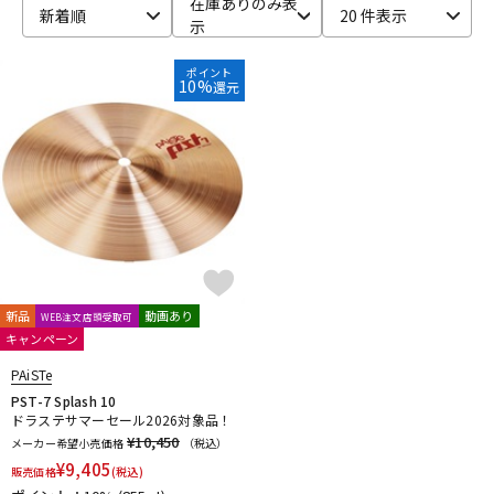
在庫ありのみ表
新着順
20 件表示
示
ベース
ウクレレ
ポイント
10%
還元
ドラム
パーカッション
キーボード
電子ピアノ
管楽器
その他楽器
新品
動画あり
WEB注文店頭受取可
キャンペーン
アンプ
エフェクター
PAiSTe
PST-7 Splash 10
ドラステサマーセール2026対象品！
DJ機器
DTM
¥10,450
メーカー希望小売価格
（税込）
¥
9,405
販売価格
(税込)