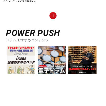
ポイント：10%
(855pt)
DTM オンライン納品
レコーディング機器
1
配信/ライブ機器
楽器アクセサリ
POWER PUSH
中古
ヴィンテージ
ドラム おすすめコンテンツ