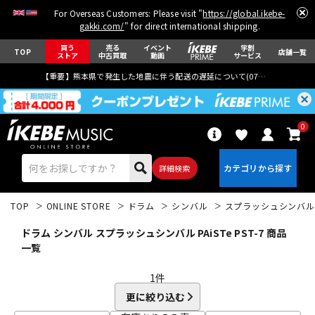
For Overseas Customers: Please visit "
https://global.ikebe-
gakki.com/
" for direct international shipping.
買う
売る
イベント
学割
TOP
店舗一覧
ストア
中古買取
動画
サービス
【重要】熊本県で発生した地震に伴う配送の遅延について(
07月29日
更新)
0
詳細検索
TOP
ONLINE STORE
ドラム
シンバル
スプラッシュシンバル
ドラム シンバル スプラッシュシンバル PAiSTe PST-7 商品
一覧
1
件
エレキギター
アコギ/エレアコ
更に絞り込む