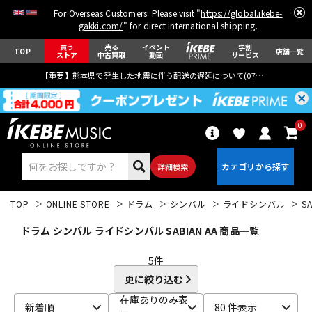
For Overseas Customers: Please visit "
https://global.ikebe-
gakki.com/
" for direct international shipping.
買う
売る
イベント
学割
TOP
店舗一覧
ストア
中古買取
動画
サービス
【重要】熊本県で発生した地震に伴う配送の遅延について(
07月29日
更新)
0
詳細検索
TOP
ONLINE STORE
ドラム
シンバル
ライドシンバル
S
ドラム シンバル ライドシンバル SABIAN AA 商品一覧
5
件
更に絞り込む
エレキギター
アコギ/エレアコ
在庫ありのみ表
新着順
80 件表示