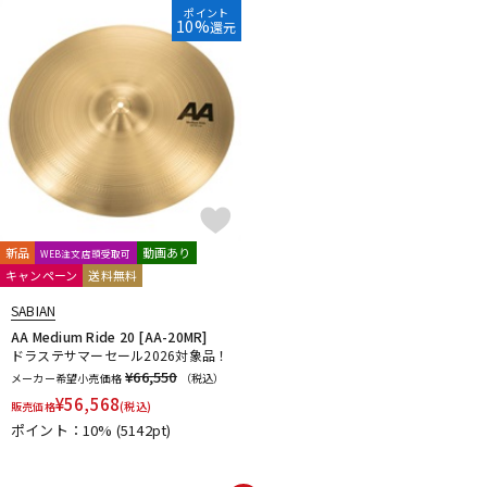
ポイント
10%
還元
新品
動画あり
WEB注文店頭受取可
キャンペーン
送料無料
SABIAN
AA Medium Ride 20 [AA-20MR]
ドラステサマーセール2026対象品！
¥66,550
メーカー希望小売価格
（税込）
¥
56,568
販売価格
(税込)
ポイント：10%
(5142pt)