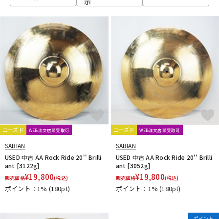
示
ベース
ウクレレ
ドラム
パーカッション
キーボード
電子ピアノ
管楽器
その他楽器
ユーズド
ユーズド
WEB注文店頭受取可
WEB注文店頭受取可
SABIAN
SABIAN
アンプ
エフェクター
USED 中古 AA Rock Ride 20'' Brilli
USED 中古 AA Rock Ride 20'' Brilli
ant [3122g]
ant [3052g]
¥
19,800
¥
19,800
販売価格
(税込)
販売価格
(税込)
ポイント：1%
(180pt)
ポイント：1%
(180pt)
DJ機器
DTM
ポイント