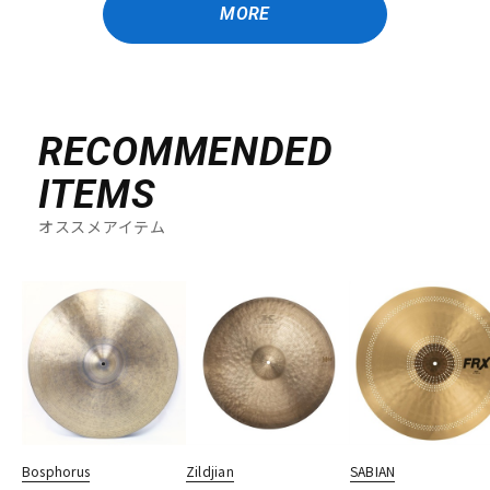
MORE
RECOMMENDED
ITEMS
オススメアイテム
Bosphorus
Zildjian
SABIAN