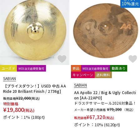
10%
還元
DTM オンライン納品
レコーディング機器
配信/ライブ機器
楽器アクセサリ
中古
ヴィンテージ
ユーズド
新品
動画あり
WEB注文店頭受取可
WEB注文店頭受取可
キャンペーン
送料無料
SABIAN
SABIAN
【プライスダウン！】USED 中古 AA
Ride 20 Brilliant Finish / 2736g]
AA Apollo 22 / Big & Ugly Collecti
¥
22,000
on [AA-22APO]
販売価格
(税込)
ドラステサマーセール2026対象品！
特別価格
¥
19,800
¥79,200
メーカー希望小売価格
（税込）
(税込)
¥
67,320
ポイント：1%
(180pt)
販売価格
(税込)
ポイント：10%
(6120pt)