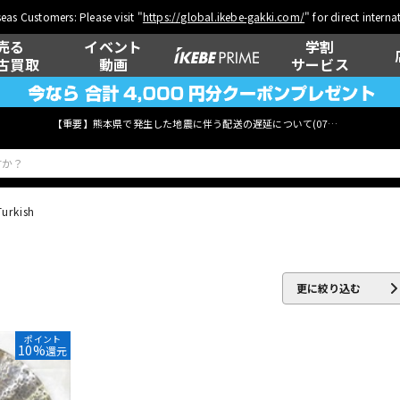
eas Customers: Please visit "
https://global.ikebe-gakki.com/
" for direct intern
売る
イベント
学割
古買取
動画
サービス
【重要】熊本県で発生した地震に伴う配送の遅延について(
07月29日
更新)
Turkish
ベース
ウクレレ
更に絞り込む
管楽器
その他楽器
ポイント
10%
還元