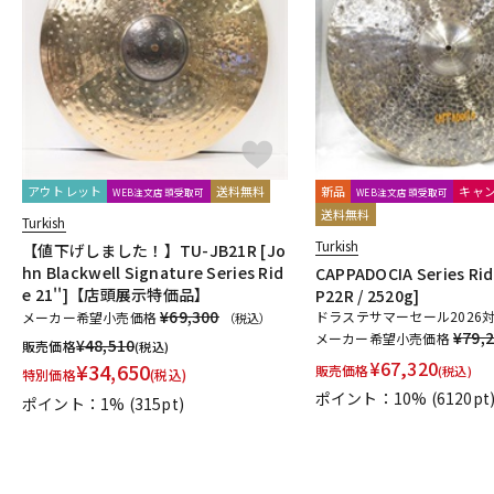
DJ機器
DTM
中古
ヴィンテー
アウトレット
送料無料
新品
キャ
WEB注文店頭受取可
WEB注文店頭受取可
送料無料
Turkish
Turkish
【値下げしました！】TU-JB21R [Jo
hn Blackwell Signature Series Rid
CAPPADOCIA Series Rid
e 21'']【店頭展示特価品】
P22R / 2520g]
¥69,300
ドラステサマーセール2026
メーカー希望小売価格
（税込）
¥79,
メーカー希望小売価格
¥
48,510
販売価格
(税込)
¥
67,320
¥
34,650
販売価格
(税込)
特別価格
(税込)
ポイント：10%
(6120pt
ポイント：1%
(315pt)