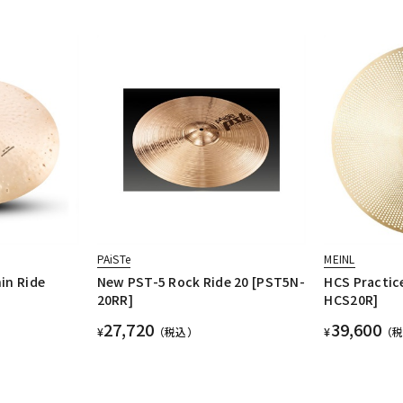
PAiSTe
MEINL
in Ride
New PST-5 Rock Ride 20 [PST5N-
HCS Practice
20RR]
HCS20R]
27,720
39,600
¥
（税込）
¥
（