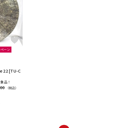
DTM オンラ
レコーディン
イン納品
グ機器
ジ
ンペーン
e 22 [TU-C
対象品！
200
（税込）
)