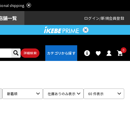
ational shipping.
店舗一覧
ログイン
新規会員登録
0
詳細検索
パーカッショ
ドラム
ン
新着順
在庫ありのみ表示
60 件表示
アンプ
エフェクター