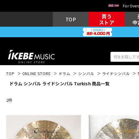
For Overs
買う
TOP
ストア
中
TOP
ONLINE STORE
ドラム
シンバル
ライドシンバル
ドラム シンバル ライドシンバル Turkish 商品一覧
アコギ/エレ
エレキギター
アコ
2
件
キーボード
電子ピアノ