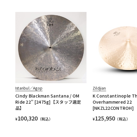
Istanbul／Agop
Zildjian
Cindy Blackman Santana / OM
K Constantinople Th
Ride 22'' [2475g]【スタッフ選定
Overhammered 22
品】
[NKZL22CONTROH]
100,320
125,950
¥
（税込）
¥
（税込）