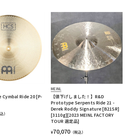
MEINL
 Cymbal Ride 20 [P-
【値下げしました！】R&D
Prototype Serpents Ride 21 -
Derek Roddy Signature [B21SR]
税込）
[3110g][2023 MEINL FACTORY
TOUR 選定品]
70,070
¥
（税込）