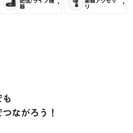
配信/ライブ機
楽器アクセサ
器
リ