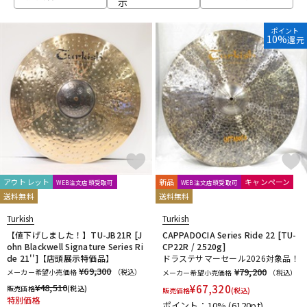
示
ベース
ウクレレ
ポイント
10%
還元
ドラム
パーカッション
キーボード
電子ピアノ
管楽器
その他楽器
アウトレット
新品
キャンペーン
WEB注文店頭受取可
WEB注文店頭受取可
送料無料
送料無料
アンプ
エフェクター
Turkish
Turkish
【値下げしました！】TU-JB21R [J
CAPPADOCIA Series Ride 22 [TU-
ohn Blackwell Signature Series Ri
CP22R / 2520g]
de 21'']【店頭展示特価品】
ドラステサマーセール2026対象品！
DJ機器
DTM
¥69,300
¥79,200
メーカー希望小売価格
（税込）
メーカー希望小売価格
（税込）
¥
48,510
¥
67,320
販売価格
(税込)
販売価格
(税込)
特別価格
ポイント：10%
(6120pt)