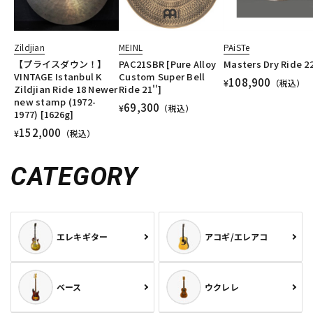
Zildjian
MEINL
PAiSTe
【プライスダウン！】
PAC21SBR [Pure Alloy
Masters Dry Ride 2
VINTAGE Istanbul K
Custom Super Bell
108,900
¥
（税込）
Zildjian Ride 18 Newer
Ride 21'']
new stamp (1972-
69,300
¥
（税込）
1977) [1626g]
152,000
¥
（税込）
CATEGORY
エレキギター
アコギ/エレアコ
ベース
ウクレレ