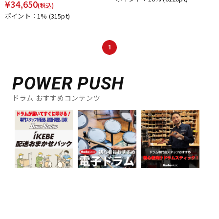
¥
34,650
(税込)
DTM オンライン納品
レコーディング機器
ポイント：1%
(315pt)
配信/ライブ機器
楽器アクセサリ
1
中古
ヴィンテージ
POWER PUSH
ドラム おすすめコンテンツ