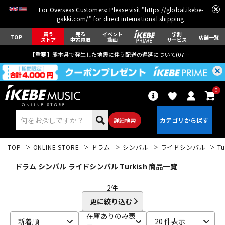
For Overseas Customers: Please visit "
https://global.ikebe-
gakki.com/
" for direct international shipping.
買う
売る
イベント
学割
TOP
店舗一覧
ストア
中古買取
動画
サービス
【重要】熊本県で発生した地震に伴う配送の遅延について(
07月29日
更新)
0
詳細検索
TOP
ONLINE STORE
ドラム
シンバル
ライドシンバル
Tu
ドラム シンバル ライドシンバル Turkish 商品一覧
2
件
更に絞り込む
エレキギター
アコギ/エレアコ
在庫ありのみ表
新着順
20 件表示