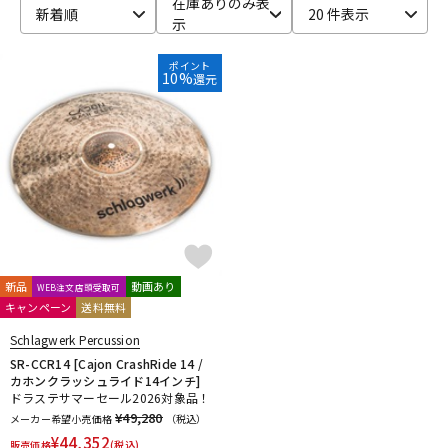
在庫ありのみ表
新着順
20 件表示
示
ベース
ウクレレ
ポイント
10%
還元
ドラム
パーカッション
キーボード
電子ピアノ
管楽器
その他楽器
新品
動画あり
WEB注文店頭受取可
キャンペーン
送料無料
アンプ
エフェクター
Schlagwerk Percussion
SR-CCR14 [Cajon CrashRide 14 /
カホンクラッシュライド14インチ]
DJ機器
DTM
ドラステサマーセール2026対象品！
¥49,280
メーカー希望小売価格
（税込）
¥
44,352
販売価格
(税込)