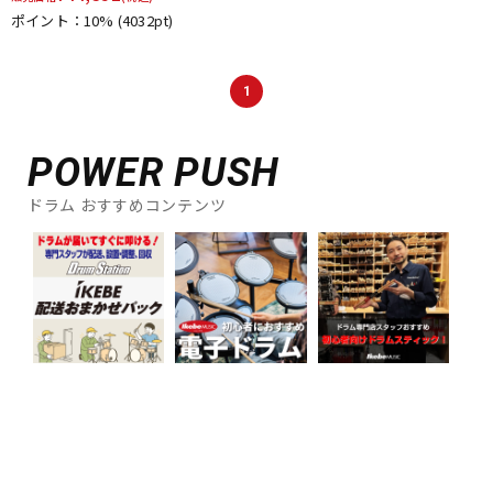
DTM オンライン納品
レコーディング機器
ポイント：10%
(4032pt)
1
配信/ライブ機器
楽器アクセサリ
POWER PUSH
中古
ヴィンテージ
ドラム おすすめコンテンツ