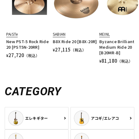
PAiSTe
SABIAN
MEINL
New PST-5 Rock Ride
B8X Ride 20 [B8X-20R]
Byzance Brilliant
20 [PST5N-20RR]
Medium Ride 20
27,115
¥
（税込）
[B20MR-B]
27,720
¥
（税込）
81,180
¥
（税込）
CATEGORY
エレキギター
アコギ/エレアコ