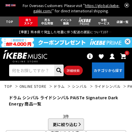
For Overseas Customers: Please visit "
https://global.ikebe-
gakki.com/
" for direct international shipping.
買う
売る
イベント
学割
TOP
店舗一覧
ストア
中古買取
動画
サービス
【重要】熊本県で発生した地震に伴う配送の遅延について(
07月29日
更新)
0
詳細検索
TOP
ONLINE STORE
ドラム
シンバル
ライドシンバル
PA
ドラム シンバル ライドシンバル PAiSTe Signature Dark
Energy 商品一覧
3
件
エレキギター
アコギ/エレアコ
更に絞り込む