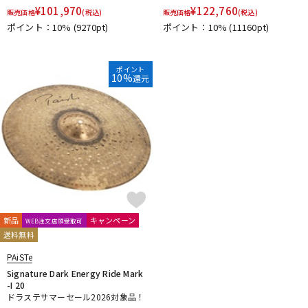
¥
101,970
¥
122,760
DTM オンライン納品
レコーディング機器
販売価格
(税込)
販売価格
(税込)
ポイント：10%
(9270pt)
ポイント：10%
(11160pt)
配信/ライブ機器
楽器アクセサリ
ポイント
10%
還元
中古
ヴィンテージ
新品
キャンペーン
WEB注文店頭受取可
送料無料
PAiSTe
Signature Dark Energy Ride Mark
-I 20
ドラステサマーセール2026対象品！