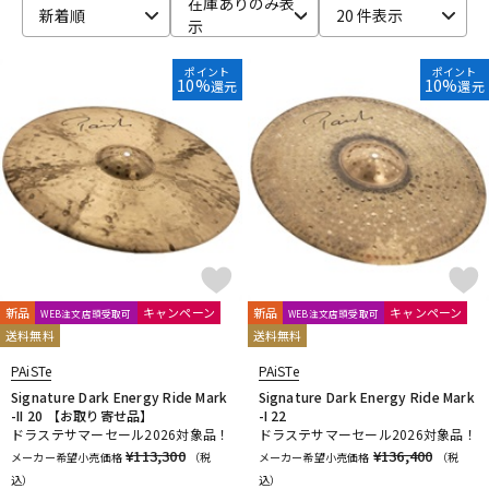
在庫ありのみ表
新着順
20 件表示
示
ベース
ウクレレ
ポイント
ポイント
10%
10%
還元
還元
ドラム
パーカッション
キーボード
電子ピアノ
管楽器
その他楽器
新品
キャンペーン
新品
キャンペーン
WEB注文店頭受取可
WEB注文店頭受取可
送料無料
送料無料
アンプ
エフェクター
PAiSTe
PAiSTe
Signature Dark Energy Ride Mark
Signature Dark Energy Ride Mark
-II 20 【お取り寄せ品】
-I 22
DJ機器
DTM
ドラステサマーセール2026対象品！
ドラステサマーセール2026対象品！
¥113,300
¥136,400
メーカー希望小売価格
（税
メーカー希望小売価格
（税
込）
込）