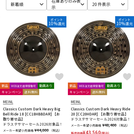
在庫ありのみ表
新着順
20 件表示
示
ベース
ウクレレ
ポイント
ポイント
10%
10%
還元
還元
ドラム
パーカッション
キーボード
電子ピアノ
管楽器
その他楽器
新品
動画あり
新品
動画あり
WEB注文店頭受取可
WEB注文店頭受取可
キャンペーン
送料無料
キャンペーン
送料無料
アンプ
エフェクター
MEINL
MEINL
Classics Custom Dark Heavy Big
Classics Custom Dark Heavy Ride
Bell Ride 18 [CC18HBBDAR] 【お
20 [CC20HDAR] 【お取り寄せ品】
DJ機器
DTM
取り寄せ品】
ドラステサマーセール2026対象品！
ドラステサマーセール2026対象品！
¥48,400
メーカー希望小売価格
（税込）
¥44,000
メーカー希望小売価格
（税込）
¥
43,560
販売価格
(税込)