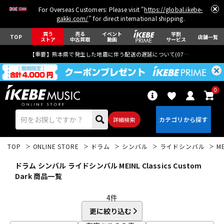
For Overseas Customers: Please visit "
https://global.ikebe-
gakki.com/
" for direct international shipping.
買う
売る
イベント
学割
TOP
店舗一覧
ストア
中古買取
動画
サービス
【重要】熊本県で発生した地震に伴う配送の遅延について(
07月29日
更新)
0
詳細検索
TOP
ONLINE STORE
ドラム
シンバル
ライドシンバル
M
ドラム シンバル ライドシンバル MEINL Classics Custom
Dark 商品一覧
4
件
エレキギター
アコギ/エレアコ
更に絞り込む