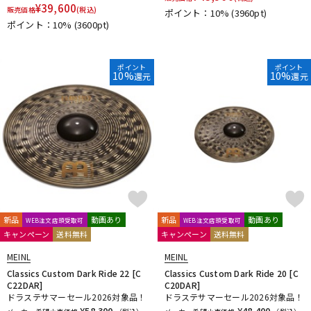
¥
39,600
DTM オンライン納品
レコーディング機器
販売価格
(税込)
ポイント：10%
(3960pt)
ポイント：10%
(3600pt)
配信/ライブ機器
楽器アクセサリ
ポイント
ポイント
10%
10%
還元
還元
中古
ヴィンテージ
新品
動画あり
新品
動画あり
WEB注文店頭受取可
WEB注文店頭受取可
キャンペーン
送料無料
キャンペーン
送料無料
MEINL
MEINL
Classics Custom Dark Ride 22 [C
Classics Custom Dark Ride 20 [C
C22DAR]
C20DAR]
ドラステサマーセール2026対象品！
ドラステサマーセール2026対象品！
¥58,300
¥48,400