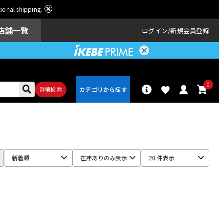
ational shipping.
店舗一覧
ログイン
新規会員登録
0
詳細検索
パーカッショ
ドラム
ン
新着順
在庫ありのみ表示
20 件表示
アンプ
エフェクター