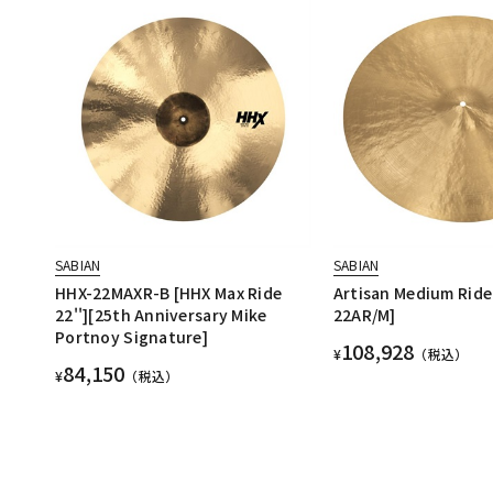
SABIAN
SABIAN
HHX-22MAXR-B [HHX Max Ride
Artisan Medium Ride 
22''][25th Anniversary Mike
22AR/M]
Portnoy Signature]
108,928
¥
（税込）
84,150
¥
（税込）