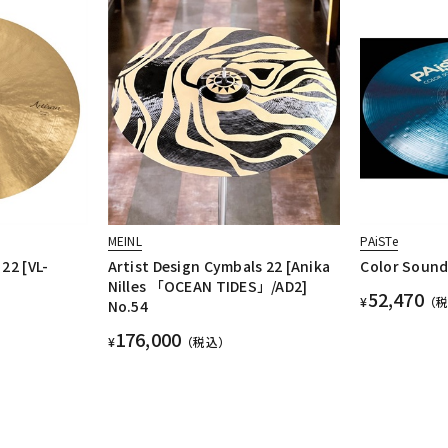
MEINL
PAiSTe
22 [VL-
Artist Design Cymbals 22 [Anika
Color Sound
Nilles 「OCEAN TIDES」/AD2]
52,470
¥
（
No.54
176,000
¥
（税込）