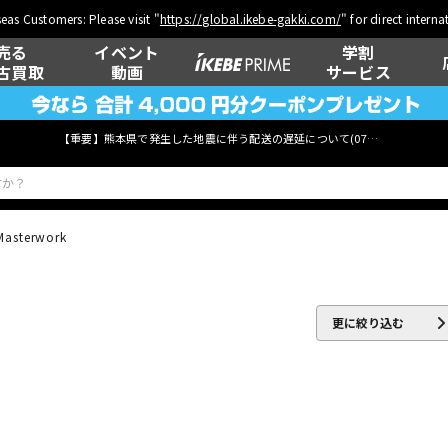
eas Customers: Please visit "
https://global.ikebe-gakki.com/
" for direct intern
売る
イベント
学割
古買取
動画
サービス
【重要】熊本県で発生した地震に伴う配送の遅延について(
07月29日
更新)
Masterwork
ベース
ウクレレ
更に絞り込む
管楽器
その他楽器