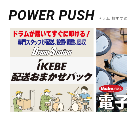
DJ機器
DTM
POWER PUSH
ドラム おすす
中古
ヴィンテー