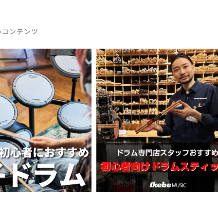
DTM オンラ
レコーディン
イン納品
グ機器
めコンテンツ
ジ