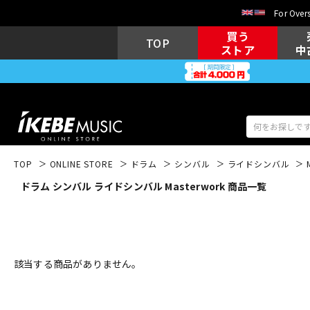
For Overs
買う
TOP
ストア
中
TOP
ONLINE STORE
ドラム
シンバル
ライドシンバル
ドラム シンバル ライドシンバル Masterwork 商品一覧
アコギ/エレ
エレキギター
アコ
キーボード
電子ピアノ
該当する商品がありません。