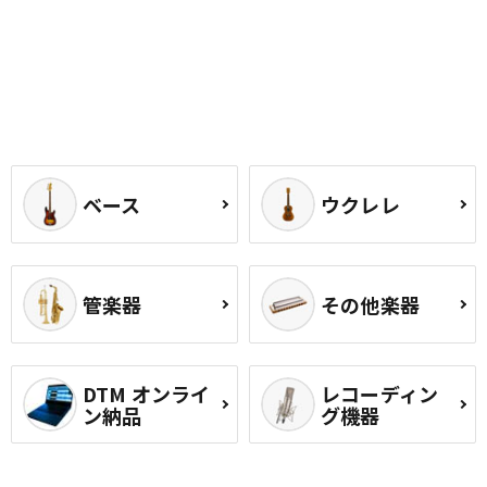
ベース
ウクレレ
管楽器
その他楽器
DTM オンライ
レコーディン
ン納品
グ機器