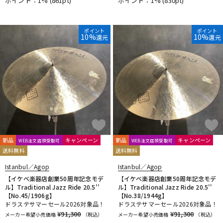
ポイント：1%
(861pt)
ポイント：1%
(830pt)
DTM オンライン納品
レコーディング機器
ポイント
ポイント
10%
10%
還元
還元
配信/ライブ機器
楽器アクセサリ
中古
ヴィンテージ
新品
キャンペーン
新品
キャンペーン
WEB注文店頭受取可
WEB注文店頭受取可
送料無料
送料無料
Istanbul／Agop
Istanbul／Agop
【イケベ楽器店創業50周年記念モデ
【イケベ楽器店創業50周年記念モデ
ル】Traditional Jazz Ride 20.5''
ル】Traditional Jazz Ride 20.5''
【No.45/1906g】
【No.38/1944g】
ドラステサマーセール2026対象品！
ドラステサマーセール2026対象品！
¥91,300
¥91,300
メーカー希望小売価格
（税込）
メーカー希望小売価格
（税込）