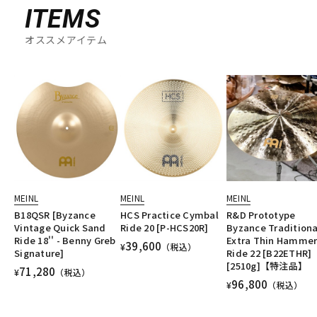
ITEMS
オススメアイテム
MEINL
MEINL
MEINL
B18QSR [Byzance
HCS Practice Cymbal
R&D Prototype
Vintage Quick Sand
Ride 20 [P-HCS20R]
Byzance Traditiona
Ride 18'' - Benny Greb
Extra Thin Hamme
39,600
¥
（税込）
Signature]
Ride 22 [B22ETHR]
[2510g]【特注品】
71,280
¥
（税込）
96,800
¥
（税込）