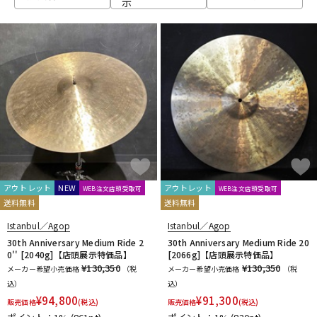
示
ベース
ウクレレ
ドラム
パーカッション
キーボード
電子ピアノ
管楽器
その他楽器
アウトレット
NEW
アウトレット
WEB注文店頭受取可
WEB注文店頭受取可
送料無料
送料無料
アンプ
エフェクター
Istanbul／Agop
Istanbul／Agop
30th Anniversary Medium Ride 2
30th Anniversary Medium Ride 20
0'' [2040g]【店頭展示特価品】
[2066g]【店頭展示特価品】
¥130,350
¥130,350
メーカー希望小売価格
（税
メーカー希望小売価格
（税
DJ機器
DTM
込）
込）
¥
94,800
¥
91,300
販売価格
(税込)
販売価格
(税込)