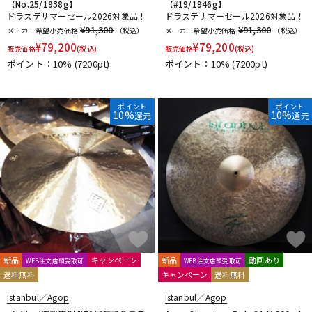
【No.25/1938g】
【#19/1946g】
ドラステサマーセール2026対象品！
ドラステサマーセール2026対象品！
¥91,300
¥91,300
メーカー希望小売価格
（税込）
メーカー希望小売価格
（税込）
¥
79,200
¥
79,200
販売価格
(税込)
販売価格
(税込)
ポイント：10%
(7200pt)
ポイント：10%
(7200pt)
ポイント
ポイント
10%
10%
還元
還元
新品
キャンペーン
新品
動画あり
WEB注文店頭受取可
WEB注文店頭受取可
送料無料
キャンペーン
送料無料
Istanbul／Agop
Istanbul／Agop