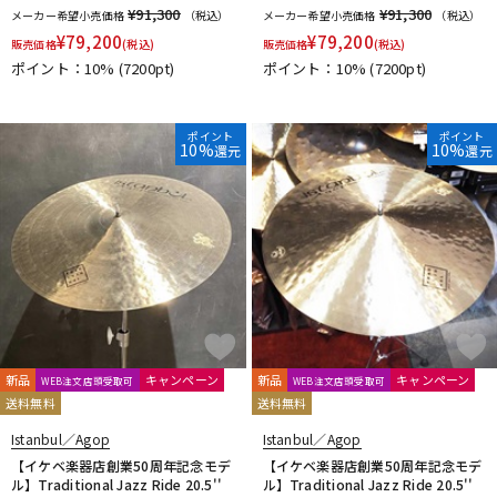
¥91,300
¥91,300
メーカー希望小売価格
（税込）
メーカー希望小売価格
（税込）
¥
79,200
¥
79,200
販売価格
(税込)
販売価格
(税込)
ポイント：10%
(7200pt)
ポイント：10%
(7200pt)
ポイント
ポイント
10%
10%
還元
還元
新品
キャンペーン
新品
キャンペーン
WEB注文店頭受取可
WEB注文店頭受取可
送料無料
送料無料
Istanbul／Agop
Istanbul／Agop
【イケベ楽器店創業50周年記念モデ
【イケベ楽器店創業50周年記念モデ
ル】Traditional Jazz Ride 20.5''
ル】Traditional Jazz Ride 20.5''