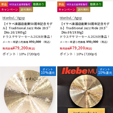
新品
動画あり
新品
動画あり
WEB注文店頭受取可
WEB注文店頭受取可
キャンペーン
送料無料
キャンペーン
送料無料
Istanbul／Agop
Istanbul／Agop
【イケベ楽器店創業50周年記念モデ
【イケベ楽器店創業50周年記念モデ
ル】Traditional Jazz Ride 20.5''
ル】Traditional Jazz Ride 20.5''
【No.10/1905g】
【No.09/1930g】
ドラステサマーセール2026対象品！
ドラステサマーセール2026対象品！
¥91,300
¥91,300
メーカー希望小売価格
（税込）
メーカー希望小売価格
（税込）
¥
79,200
¥
79,200
販売価格
(税込)
販売価格
(税込)
ポイント：10%
(7200pt)
ポイント：10%
(7200pt)
ポイント
ポイント
10%
10%
還元
還元