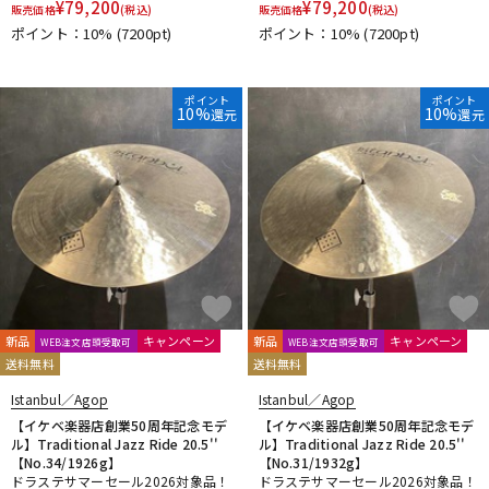
¥
79,200
¥
79,200
販売価格
(税込)
販売価格
(税込)
ポイント：10%
(7200pt)
ポイント：10%
(7200pt)
ポイント
ポイント
10%
10%
還元
還元
新品
キャンペーン
新品
キャンペーン
WEB注文店頭受取可
WEB注文店頭受取可
送料無料
送料無料
Istanbul／Agop
Istanbul／Agop
【イケベ楽器店創業50周年記念モデ
【イケベ楽器店創業50周年記念モデ
ル】Traditional Jazz Ride 20.5''
ル】Traditional Jazz Ride 20.5''
【No.34/1926g】
【No.31/1932g】
ドラステサマーセール2026対象品！
ドラステサマーセール2026対象品！