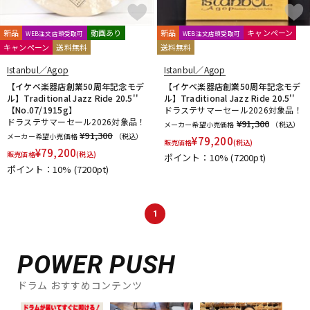
新品
動画あり
新品
キャンペーン
WEB注文店頭受取可
WEB注文店頭受取可
キャンペーン
送料無料
送料無料
Istanbul／Agop
Istanbul／Agop
【イケベ楽器店創業50周年記念モデ
【イケベ楽器店創業50周年記念モデ
ル】Traditional Jazz Ride 20.5''
ル】Traditional Jazz Ride 20.5''
【No.07/1915g】
ドラステサマーセール2026対象品！
ドラステサマーセール2026対象品！
¥91,300
メーカー希望小売価格
（税込）
¥91,300
メーカー希望小売価格
（税込）
¥
79,200
販売価格
(税込)
¥
79,200
販売価格
(税込)
ポイント：10%
(7200pt)
ポイント：10%
(7200pt)
1
POWER PUSH
ドラム おすすめコンテンツ