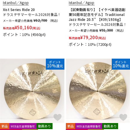
Istanbul／Agop
Istanbul／Agop
Xist Series Ride 20
【試奏動画有り】【イケベ楽器店創
ドラステサマーセール2026対象品！
業50周年記念モデル】Traditional
Jazz Ride 20.5'' 【#39/1936g】
¥62,700
メーカー希望小売価格
（税込）
ドラステサマーセール2026対象品！
¥
50,160
販売価格
(税込)
¥91,300
メーカー希望小売価格
（税込）
ポイント：10%
(4560pt)
¥
79,200
販売価格
(税込)
ポイント：10%
(7200pt)
ポイント
ポイント
10%
10%
還元
還元
新品
動画あり
新品
動画あり
WEB注文店頭受取可
WEB注文店頭受取可