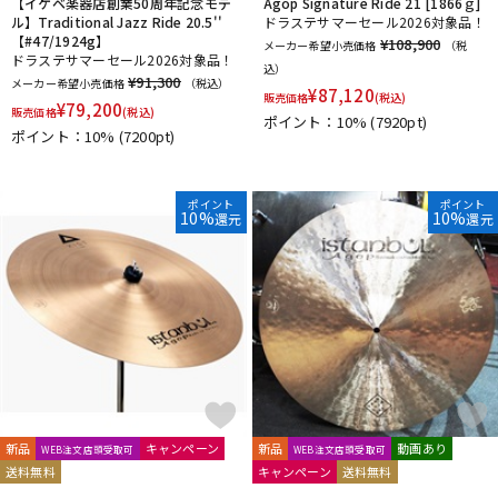
【イケベ楽器店創業50周年記念モデ
Agop Signature Ride 21 [1866ｇ]
ル】Traditional Jazz Ride 20.5''
ドラステサマーセール2026対象品！
【#47/1924g】
¥108,900
メーカー希望小売価格
（税
ドラステサマーセール2026対象品！
込）
¥91,300
メーカー希望小売価格
（税込）
¥
87,120
販売価格
(税込)
¥
79,200
販売価格
(税込)
ポイント：10%
(7920pt)
ポイント：10%
(7200pt)
ポイント
ポイント
10%
10%
還元
還元
新品
キャンペーン
新品
動画あり
WEB注文店頭受取可
WEB注文店頭受取可
送料無料
キャンペーン
送料無料