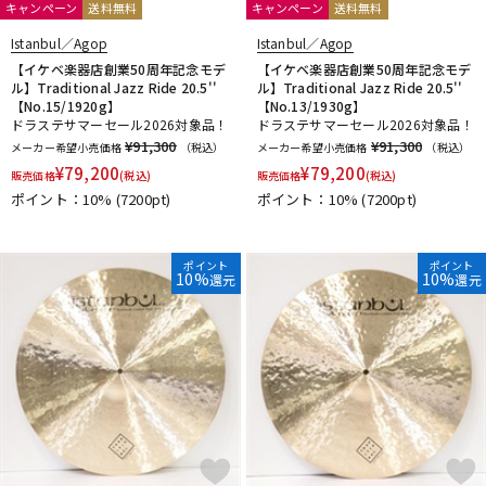
キャンペーン
送料無料
キャンペーン
送料無料
Istanbul／Agop
Istanbul／Agop
【イケベ楽器店創業50周年記念モデ
【イケベ楽器店創業50周年記念モデ
ル】Traditional Jazz Ride 20.5''
ル】Traditional Jazz Ride 20.5''
【No.15/1920g】
【No.13/1930g】
ドラステサマーセール2026対象品！
ドラステサマーセール2026対象品！
¥91,300
¥91,300
メーカー希望小売価格
（税込）
メーカー希望小売価格
（税込）
¥
79,200
¥
79,200
販売価格
(税込)
販売価格
(税込)
ポイント：10%
(7200pt)
ポイント：10%
(7200pt)
ポイント
ポイント
10%
10%
還元
還元