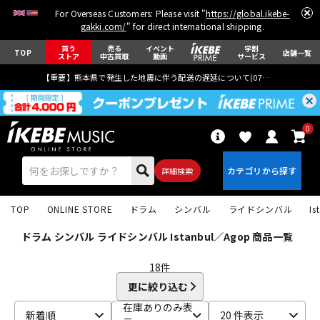
For Overseas Customers: Please visit "
https://global.ikebe-
gakki.com/
" for direct international shipping.
買う
売る
イベント
学割
TOP
店舗一覧
ストア
中古買取
動画
サービス
【重要】熊本県で発生した地震に伴う配送の遅延について(
07月29日
更新)
0
詳細検索
TOP
ONLINE STORE
ドラム
シンバル
ライドシンバル
I
ドラム シンバル ライドシンバル Istanbul／Agop 商品一覧
18
件
更に絞り込む
エレキギター
アコギ/エレアコ
在庫ありのみ表
新着順
20 件表示