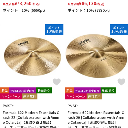
¥
73,260
¥
86,130
DTM オンライン納品
レコーディング機器
販売価格
(税込)
販売価格
(税込)
ポイント：10%
(6660pt)
ポイント：10%
(7830pt)
配信/ライブ機器
楽器アクセサリ
ポイント
ポイント
10%
10%
還元
還元
中古
ヴィンテージ
新品
動画あり
新品
動画あり
WEB注文店頭受取可
WEB注文店頭受取可
キャンペーン
送料無料
キャンペーン
送料無料
PAiSTe
PAiSTe
Formula 602 Modern Essentials C
Formula 602 Modern Essentials C
rash 22 [Collaboration with Vinni
rash 20 [Collaboration with Vinni
e Colaiuta]【お取り寄せ商品】
e Colaiuta]【お取り寄せ商品】
ドラステサマーセール2026対象品！
ドラステサマーセール2026対象品！