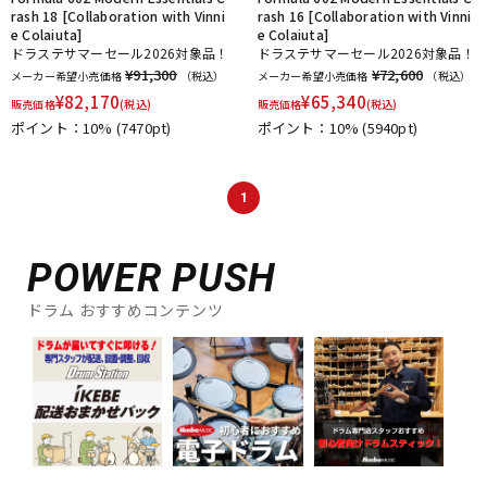
rash 18 [Collaboration with Vinni
rash 16 [Collaboration with Vinni
e Colaiuta]
e Colaiuta]
ドラステサマーセール2026対象品！
ドラステサマーセール2026対象品！
¥91,300
¥72,600
メーカー希望小売価格
（税込）
メーカー希望小売価格
（税込）
¥
82,170
¥
65,340
販売価格
(税込)
販売価格
(税込)
ポイント：10%
(7470pt)
ポイント：10%
(5940pt)
1
POWER PUSH
ドラム おすすめコンテンツ