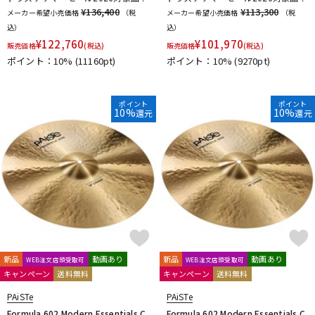
¥136,400
¥113,300
メーカー希望小売価格
（税
メーカー希望小売価格
（税
込）
込）
¥
122,760
¥
101,970
販売価格
(税込)
販売価格
(税込)
ポイント：10%
(11160pt)
ポイント：10%
(9270pt)
ポイント
ポイント
10%
10%
還元
還元
新品
動画あり
新品
動画あり
WEB注文店頭受取可
WEB注文店頭受取可
キャンペーン
送料無料
キャンペーン
送料無料
PAiSTe
PAiSTe
Formula 602 Modern Essentials C
Formula 602 Modern Essentials C