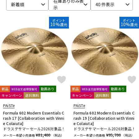
在庫ありのみ表
新着順
40 件表示
示
ベース
ウクレレ
ポイント
ポイント
10%
10%
還元
還元
ドラム
パーカッション
キーボード
電子ピアノ
管楽器
その他楽器
新品
動画あり
新品
動画あり
WEB注文店頭受取可
WEB注文店頭受取可
キャンペーン
送料無料
キャンペーン
送料無料
アンプ
エフェクター
PAiSTe
PAiSTe
Formula 602 Modern Essentials C
Formula 602 Modern Essentials C
rash 17 [Collaboration with Vinni
rash 19 [Collaboration with Vinni
DJ機器
DTM
e Colaiuta]
e Colaiuta]
ドラステサマーセール2026対象品！
ドラステサマーセール2026対象品！
¥81,400
¥95,700
メーカー希望小売価格
（税込）
メーカー希望小売価格
（税込）