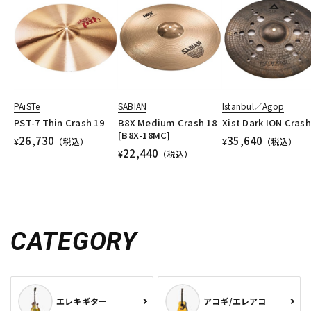
PAiSTe
SABIAN
Istanbul／Agop
PST-7 Thin Crash 19
B8X Medium Crash 18
Xist Dark ION Crash
[B8X-18MC]
26,730
35,640
¥
（税込）
¥
（税込）
22,440
¥
（税込）
CATEGORY
エレキギター
アコギ/エレアコ