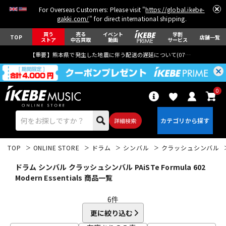
For Overseas Customers: Please visit "
https://global.ikebe-
gakki.com/
" for direct international shipping.
買う
売る
イベント
学割
TOP
店舗一覧
ストア
中古買取
動画
サービス
【重要】熊本県で発生した地震に伴う配送の遅延について(
07月29日
更新)
0
詳細検索
TOP
ONLINE STORE
ドラム
シンバル
クラッシュシンバル
ドラム シンバル クラッシュシンバル PAiSTe Formula 602
Modern Essentials 商品一覧
6
件
エレキギター
アコギ/エレアコ
更に絞り込む