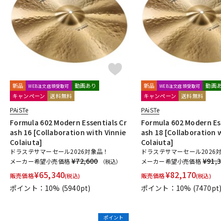
DJ機器
DTM
中古
ヴィンテー
新品
動画あり
新品
動画
WEB注文店頭受取可
WEB注文店頭受取可
キャンペーン
送料無料
キャンペーン
送料無料
PAiSTe
PAiSTe
Formula 602 Modern Essentials Cr
Formula 602 Modern Es
ash 16 [Collaboration with Vinnie
ash 18 [Collaboration 
Colaiuta]
Colaiuta]
ドラステサマーセール2026対象品！
ドラステサマーセール2026
¥72,600
¥91,
メーカー希望小売価格
メーカー希望小売価格
（税込）
¥
65,340
¥
82,170
販売価格
販売価格
(税込)
(税込)
ポイント：10%
(5940pt)
ポイント：10%
(7470pt
ポイント