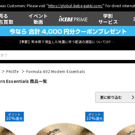
eas Customers: Please visit "
https://global.ikebe-gakki.com/
" for direct intern
売る
イベント
学割
古買取
動画
サービス
【重要】熊本県で発生した地震に伴う配送の遅延について(
07月29日
更新)
PAiSTe
Formula 602 Modern Essentials
n Essentials 商品一覧
ベース
ウクレレ
更に絞り込む
管楽器
その他楽器
ポイント
ポイント
10%
10%
還元
還元