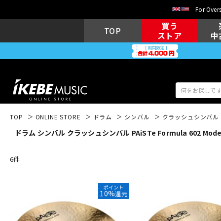
For Overs
買う
TOP
ストア
中
TOP
ONLINE STORE
ドラム
シンバル
クラッシュシンバル
ドラム シンバル クラッシュシンバル PAiSTe Formula 602 Moder
アコギ/エレ
エレキギター
アコ
6
件
キーボード
電子ピアノ
ポイント
10%
還元