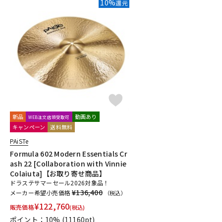
10%
還元
新品
動画あり
WEB注文店頭受取可
キャンペーン
送料無料
PAiSTe
Formula 602 Modern Essentials Cr
ash 22 [Collaboration with Vinnie
Colaiuta]【お取り寄せ商品】
ドラステサマーセール2026対象品！
¥136,400
メーカー希望小売価格
（税込）
¥
122,760
販売価格
(税込)
ポイント：10%
(11160pt)