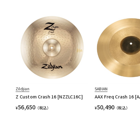
Zildjian
SABIAN
Z Custom Crash 16 [NZZLC16C]
AAX Freq Crash 16 [
56,650
50,490
¥
（税込）
¥
（税込）