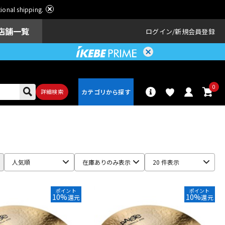
ational shipping.
店舗一覧
ログイン
新規会員登録
0
詳細検索
パーカッショ
ドラム
ン
人気順
在庫ありのみ表示
20 件表示
アンプ
エフェクター
ポイント
ポイント
10%
10%
還元
還元