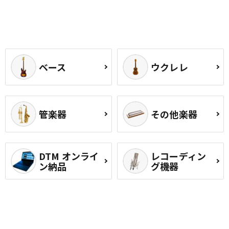
ベース
ウクレレ
管楽器
その他楽器
DTM オンライ
レコーディン
ン納品
グ機器