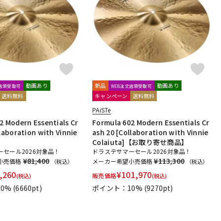
配信/ライブ
楽器アクセサ
機器
リ
動画あり
新品
動画あり
文店頭受取可
WEB注文店頭受取可
送料無料
キャンペーン
送料無料
PAiSTe
2 Modern Essentials Cr
Formula 602 Modern Essentials Cr
laboration with Vinnie
ash 20 [Collaboration with Vinnie
Colaiuta]【お取り寄せ商品】
セール2026対象品！
ドラステサマーセール2026対象品！
¥81,400
¥113,300
小売価格
メーカー希望小売価格
（税込）
（税込）
,260
¥
101,970
販売価格
(税込)
(税込)
0%
(6660pt)
ポイント：10%
(9270pt)