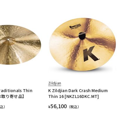
Zildjian
raditionals Thin
K Zildjian Dark Crash Medium
 【お取り寄せ品】
Thin 16 [NKZL16DKC.MT]
56,100
税込）
¥
（税込）