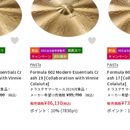
DTM オンラ
レコーディン
イン納品
グ機器
ジ
あり
新品
動画あり
新品
WEB注文店頭受取可
WEB注
キャンペーン
送料無料
キャンペーン
PAiSTe
PAiSTe
sentials Cr
Formula 602 Modern Essentials Cr
Formula 60
with Vinnie
ash 19 [Collaboration with Vinnie
ash 17 [Col
Colaiuta]
Colaiuta]
対象品！
ドラステサマーセール2026対象品！
ドラステサマー
300
¥95,700
メーカー希望小売価格
メーカー希望
（税込）
（税込）
¥
86,130
¥
73
販売価格
販売価格
(税込)
)
ポイント：10%
(7830pt)
ポイント：1