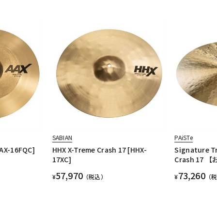
SABIAN
PAiSTe
AAX-16FQC]
HHX X-Treme Crash 17 [HHX-
Signature T
17XC]
Crash 17
57,970
73,260
¥
（税込）
¥
（