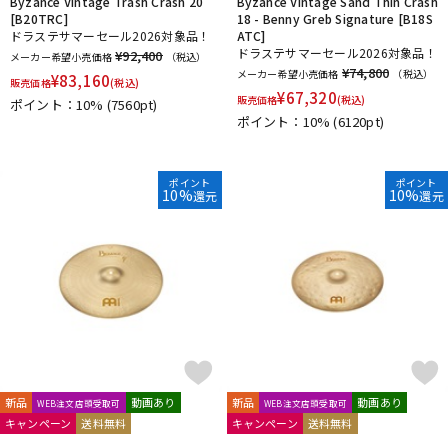
Byzance Vintage Trash Crash 20
Byzance Vintage Sand Thin Crash
[B20TRC]
18 - Benny Greb Signature [B18S
ドラステサマーセール2026対象品！
ATC]
ドラステサマーセール2026対象品！
¥92,400
メーカー希望小売価格
（税込）
¥74,800
メーカー希望小売価格
（税込）
¥
83,160
販売価格
(税込)
¥
67,320
販売価格
(税込)
ポイント：10%
(7560pt)
ポイント：10%
(6120pt)
ポイント
ポイント
10%
10%
還元
還元
新品
動画あり
新品
動画あり
WEB注文店頭受取可
WEB注文店頭受取可
キャンペーン
送料無料
キャンペーン
送料無料