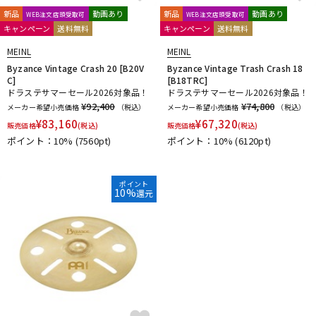
新品
動画あり
新品
動画あり
WEB注文店頭受取可
WEB注文店頭受取可
キャンペーン
送料無料
キャンペーン
送料無料
MEINL
MEINL
Byzance Vintage Crash 20 [B20V
Byzance Vintage Trash Crash 18
C]
[B18TRC]
ドラステサマーセール2026対象品！
ドラステサマーセール2026対象品！
¥92,400
¥74,800
メーカー希望小売価格
（税込）
メーカー希望小売価格
（税込）
¥
83,160
¥
67,320
販売価格
(税込)
販売価格
(税込)
ポイント：10%
(7560pt)
ポイント：10%
(6120pt)
ポイント
10%
還元