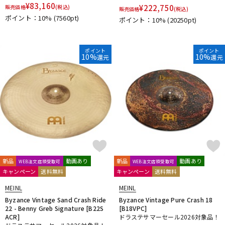
¥
83,160
¥
222,750
DTM オンライン納品
レコーディング機器
販売価格
(税込)
販売価格
(税込)
ポイント：10%
(7560pt)
ポイント：10%
(20250pt)
配信/ライブ機器
楽器アクセサリ
ポイント
ポイント
10%
10%
還元
還元
中古
ヴィンテージ
新品
動画あり
新品
動画あり
WEB注文店頭受取可
WEB注文店頭受取可
キャンペーン
送料無料
キャンペーン
送料無料
MEINL
MEINL
Byzance Vintage Sand Crash Ride
Byzance Vintage Pure Crash 18
22 - Benny Greb Signature [B22S
[B18VPC]
ACR]
ドラステサマーセール2026対象品！