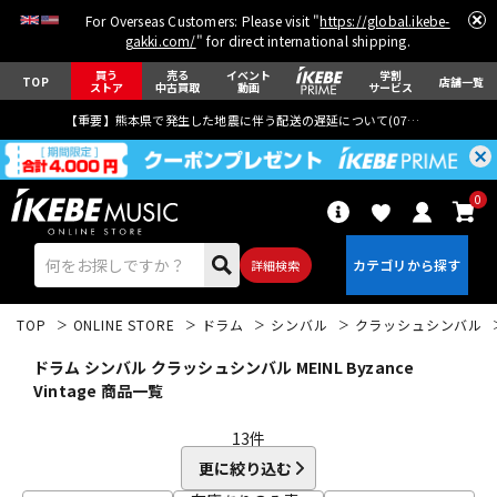
For Overseas Customers: Please visit "
https://global.ikebe-
gakki.com/
" for direct international shipping.
買う
売る
イベント
学割
TOP
店舗一覧
ストア
中古買取
動画
サービス
【重要】熊本県で発生した地震に伴う配送の遅延について(
07月29日
更新)
0
詳細検索
TOP
ONLINE STORE
ドラム
シンバル
クラッシュシンバル
ドラム シンバル クラッシュシンバル MEINL Byzance
Vintage 商品一覧
13
件
エレキギター
アコギ/エレアコ
更に絞り込む