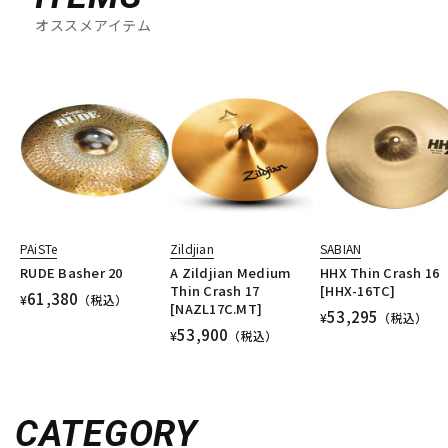
オススメアイテム
PAiSTe
Zildjian
SABIAN
RUDE Basher 20
A Zildjian Medium
HHX Thin Crash 16
Thin Crash 17
[HHX-16TC]
61,380
¥
（税込）
[NAZL17C.MT]
53,295
¥
（税込）
53,900
¥
（税込）
CATEGORY