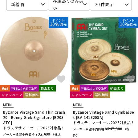
在庫ありのみ表
新着順
20 件表示
示
ベース
ウクレレ
ポイント
ポイント
10%
10%
還元
還元
ドラム
パーカッション
キーボード
電子ピアノ
管楽器
その他楽器
新品
動画あり
新品
動画あり
WEB注文店頭受取可
WEB注文店頭受取可
キャンペーン
送料無料
キャンペーン
送料無料
アンプ
エフェクター
MEINL
MEINL
Byzance Vintage Sand Thin Crash
Byzance Vintage Sand Cymbal Se
20 - Benny Greb Signature [B20S
t [BV-141820SA]
DJ機器
DTM
ATC]
ドラステサマーセール2026対象品！
ドラステサマーセール2026対象品！
¥247,500
メーカー希望小売価格
（税
¥92,400
メーカー希望小売価格
（税込）
込）