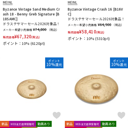
MEINL
MEINL
Byzance Vintage Sand Medium Cr
Byzance Vintage Crash 16 [B16V
ash 18 - Benny Greb Signature [B
C]
18SAMC]
ドラステサマーセール2026対象品！
ドラステサマーセール2026対象品！
¥64,900
メーカー希望小売価格
（税込）
¥74,800
メーカー希望小売価格
（税込）
¥
58,410
販売価格
(税込)
¥
67,320
販売価格
(税込)
ポイント：10%
(5310pt)
ポイント：10%
(6120pt)
ポイント
ポイント
10%
10%
還元
還元
新品
動画あり
新品
動画あり
WEB注文店頭受取可
WEB注文店頭受取可