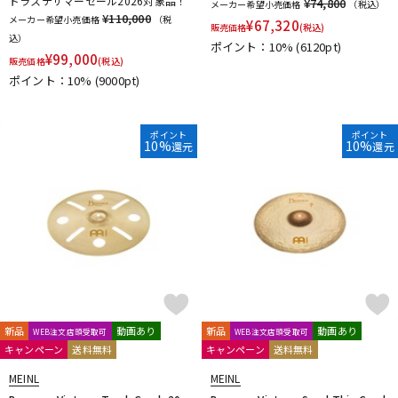
ドラステサマーセール2026対象品！
¥74,800
メーカー希望小売価格
（税込）
¥110,000
メーカー希望小売価格
（税
¥
67,320
販売価格
(税込)
込）
ポイント：10%
(6120pt)
¥
99,000
販売価格
(税込)
ポイント：10%
(9000pt)
ポイント
ポイント
10%
10%
還元
還元
新品
動画あり
新品
動画あり
WEB注文店頭受取可
WEB注文店頭受取可
キャンペーン
送料無料
キャンペーン
送料無料
MEINL
MEINL