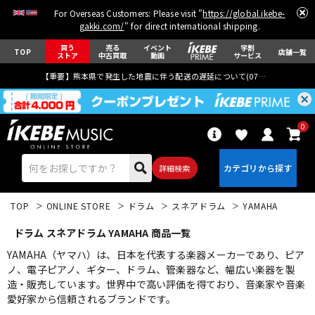
For Overseas Customers: Please visit "
https://global.ikebe-
gakki.com/
" for direct international shipping.
買う
売る
イベント
学割
TOP
店舗一覧
ストア
中古買取
動画
サービス
【重要】熊本県で発生した地震に伴う配送の遅延について(
07月29日
更新)
0
詳細検索
TOP
ONLINE STORE
ドラム
スネアドラム
YAMAHA
ドラム スネアドラム YAMAHA 商品一覧
YAMAHA（ヤマハ）は、日本を代表する楽器メーカーであり、ピア
ノ、電子ピアノ、ギター、ドラム、管楽器など、幅広い楽器を製
造・販売しています。世界中で高い評価を得ており、音楽家や音楽
エレキギター
アコギ/エレアコ
愛好家から信頼されるブランドです。