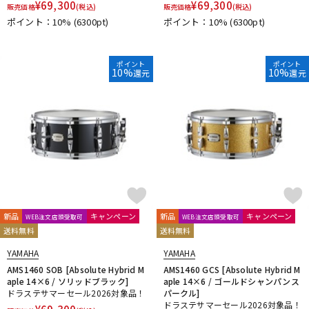
¥
69,300
¥
69,300
販売価格
(税込)
販売価格
(税込)
ポイント：10%
(6300pt)
ポイント：10%
(6300pt)
ポイント
ポイント
10%
10%
還元
還元
新品
キャンペーン
新品
キャンペーン
WEB注文店頭受取可
WEB注文店頭受取可
送料無料
送料無料
YAMAHA
YAMAHA
AMS1460 SOB [Absolute Hybrid M
AMS1460 GCS [Absolute Hybrid M
aple 14×6 / ソリッドブラック]
aple 14×6 / ゴールドシャンパンス
ドラステサマーセール2026対象品！
パークル]
ドラステサマーセール2026対象品！