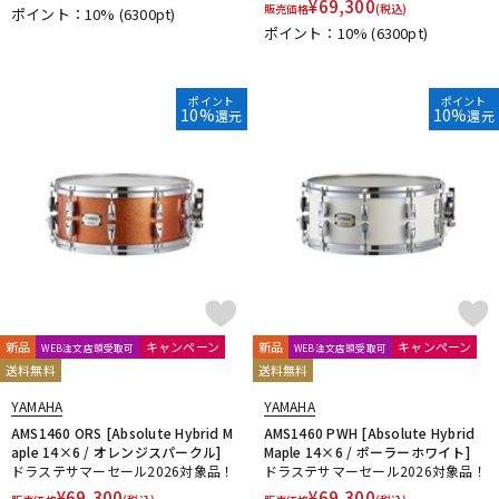
¥
69,300
販売価格
(税込)
ポイント：10%
(6300pt)
ポイント：10%
(6300pt)
ポイント
ポイント
10%
10%
還元
還元
新品
キャンペーン
新品
キャンペーン
WEB注文店頭受取可
WEB注文店頭受取可
送料無料
送料無料
YAMAHA
YAMAHA
AMS1460 ORS [Absolute Hybrid M
AMS1460 PWH [Absolute Hybrid
aple 14×6 / オレンジスパークル]
Maple 14×6 / ポーラーホワイト]
ドラステサマーセール2026対象品！
ドラステサマーセール2026対象品！
¥
69,300
¥
69,300