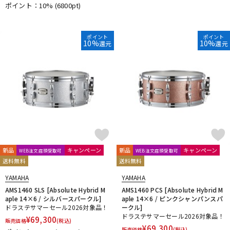
ポイント：10%
(6800pt)
ポイント
ポイント
10%
10%
還元
還元
新品
キャンペーン
新品
キャンペーン
WEB注文店頭受取可
WEB注文店頭受取可
送料無料
送料無料
YAMAHA
YAMAHA
AMS1460 SLS [Absolute Hybrid M
AMS1460 PCS [Absolute Hybrid M
aple 14×6 / シルバースパークル]
aple 14×6 / ピンクシャンパンスパ
ドラステサマーセール2026対象品！
ークル]
ドラステサマーセール2026対象品！
¥
69,300
販売価格
(税込)
¥
69,300
販売価格
(税込)