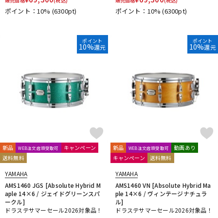
販売価格
(税込)
販売価格
(税込)
ポイント：10%
(6300pt)
ポイント：10%
(6300pt)
ポイント
ポイント
10%
10%
還元
還元
新品
キャンペーン
新品
動画あり
WEB注文店頭受取可
WEB注文店頭受取可
送料無料
キャンペーン
送料無料
YAMAHA
YAMAHA
AMS1460 JGS [Absolute Hybrid M
AMS1460 VN [Absolute Hybrid Ma
aple 14×6 / ジェイドグリーンスパ
ple 14×6 / ヴィンテージナチュラ
ークル]
ル]
ドラステサマーセール2026対象品！
ドラステサマーセール2026対象品！