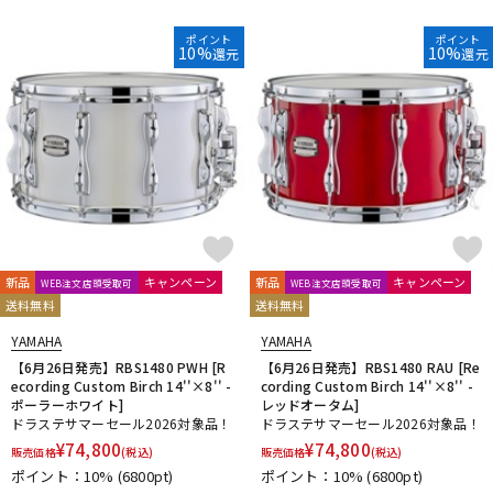
ポイント
ポイント
10%
10%
還元
還元
新品
キャンペーン
新品
キャンペーン
WEB注文店頭受取可
WEB注文店頭受取可
送料無料
送料無料
YAMAHA
YAMAHA
【6月26日発売】RBS1480 PWH [R
【6月26日発売】RBS1480 RAU [Re
ecording Custom Birch 14''×8'' -
cording Custom Birch 14''×8'' -
ポーラーホワイト]
レッドオータム]
ドラステサマーセール2026対象品！
ドラステサマーセール2026対象品！
¥
74,800
¥
74,800
販売価格
(税込)
販売価格
(税込)
ポイント：10%
(6800pt)
ポイント：10%
(6800pt)