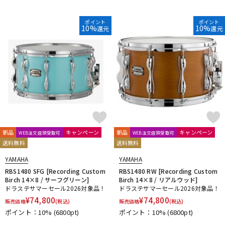
ポイント
ポイント
10%
10%
還元
還元
新品
キャンペーン
新品
キャンペーン
WEB注文店頭受取可
WEB注文店頭受取可
送料無料
送料無料
YAMAHA
YAMAHA
RBS1480 SFG [Recording Custom
RBS1480 RW [Recording Custom
Birch 14×8 / サーフグリーン]
Birch 14×8 / リアルウッド]
ドラステサマーセール2026対象品！
ドラステサマーセール2026対象品！
¥
74,800
¥
74,800
販売価格
(税込)
販売価格
(税込)
ポイント：10%
(6800pt)
ポイント：10%
(6800pt)