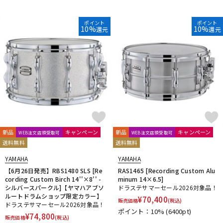
ポイント
ポイント
10%
10%
還元
還元
新品
キャンペーン
新品
キャンペーン
WEB注文店頭受取可
WEB注文店頭受取可
送料無料
送料無料
YAMAHA
YAMAHA
【6月26日発売】RBS1480 SLS [Re
RAS1465 [Recording Custom Alu
cording Custom Birch 14''×8'' -
minum 14×6.5]
シルバースパークル]【ヤマハアブソ
ドラステサマーセール2026対象品！
ルートドラムショップ限定カラー】
¥
70,400
販売価格
(税込)
ドラステサマーセール2026対象品！
ポイント：10%
(6400pt)
¥
74,800
販売価格
(税込)