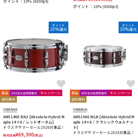
ポイント：10%
(6300pt)
ポイント：10%
(6300pt)
ポイント
ポイント
10%
10%
還元
還元
新品
キャンペーン
新品
キャンペーン
WEB注文店頭受取可
WEB注文店頭受取可
送料無料
送料無料
YAMAHA
YAMAHA
AMS1460 RAU [Absolute Hybrid M
AMS1460 WLN [Absolute Hybrid M
aple 14×6 / レッドオータム]
aple 14×6 / クラシックウォルナッ
ドラステサマーセール2026対象品！
ト]
ドラステサマーセール2026対象品！
¥
69,300
販売価格
(税込)