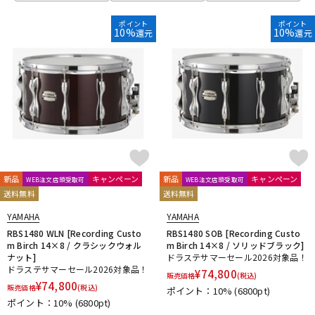
ポイント
ポイント
10%
10%
還元
還元
新品
キャンペーン
新品
キャンペーン
WEB注文店頭受取可
WEB注文店頭受取可
送料無料
送料無料
YAMAHA
YAMAHA
RBS1480 WLN [Recording Custo
RBS1480 SOB [Recording Custo
m Birch 14×8 / クラシックウォル
m Birch 14×8 / ソリッドブラック]
ナット]
ドラステサマーセール2026対象品！
ドラステサマーセール2026対象品！
¥
74,800
販売価格
(税込)
¥
74,800
販売価格
(税込)
ポイント：10%
(6800pt)
ポイント：10%
(6800pt)