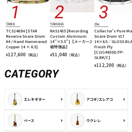
TAMA
YAMAHA
dw
TCS1465H [STAR
RAS1455 [Recording
Collector's Pure M
Reserve Snare Drum
Custom Aluminum
Snare Drum VLT
#4 / Hand Hammered
14''×5.5'']【メーカー2
14×6.5／GLOSS BL
Copper 14 × 6.5]
級特価品】
Finish Ply
[CLV1465SD/FP-
127,600
51,040
¥
（税込）
¥
（税込）
GLBK/C]
112,200
¥
（税込）
CATEGORY
エレキギター
アコギ/エレアコ
ベース
ウクレレ