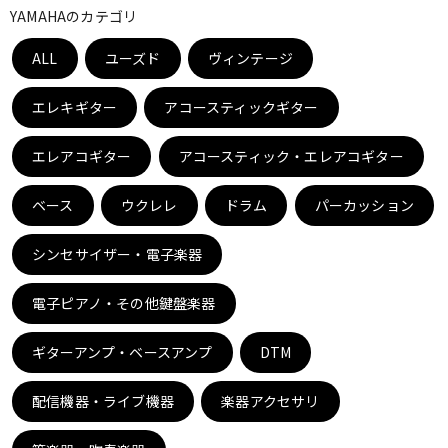
YAMAHAのカテゴリ
ベース
ウクレレ
ALL
ユーズド
ヴィンテージ
ドラム
パーカッション
エレキギター
アコースティックギター
エレアコギター
アコースティック・エレアコギター
キーボード
電子ピアノ
ベース
ウクレレ
ドラム
パーカッション
管楽器
その他楽器
シンセサイザー・電子楽器
電子ピアノ・その他鍵盤楽器
アンプ
エフェクター
ギターアンプ・ベースアンプ
DTM
DJ機器
DTM
配信機器・ライブ機器
楽器アクセサリ