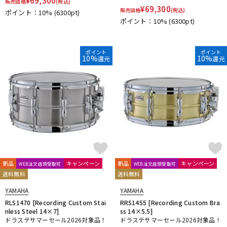
¥
69,300
販売価格
(税込)
¥
69,300
販売価格
(税込)
ポイント：10%
(6300pt)
ポイント：10%
(6300pt)
ポイント
ポイント
10%
10%
還元
還元
新品
キャンペーン
新品
キャンペーン
WEB注文店頭受取可
WEB注文店頭受取可
送料無料
送料無料
YAMAHA
YAMAHA
RLS1470 [Recording Custom Stai
RRS1455 [Recording Custom Bra
nless Steel 14×7]
ss 14×5.5]
ドラステサマーセール2026対象品！
ドラステサマーセール2026対象品！