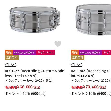
新品
キャンペーン
新品
キャ
WEB注文店頭受取可
WEB注文店頭受取可
送料無料
送料無料
YAMAHA
YAMAHA
RLS1455 [Recording Custom Stain
RAS1465 [Recording C
less Steel 14×5.5]
inum 14×6.5]
ドラステサマーセール2026対象品！
ドラステサマーセール2026
¥
66,000
¥
70,400
販売価格
販売価格
(税込)
(税込)
ポイント：10%
(6000pt)
ポイント：10%
(6400pt