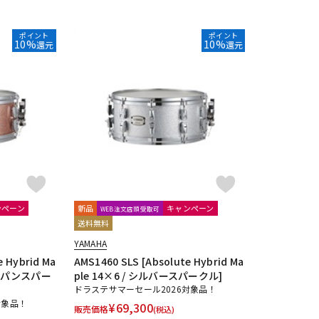
ポイント
ポイント
10%
10%
還元
還元
ンペーン
新品
キャンペーン
WEB注文店頭受取可
送料無料
YAMAHA
e Hybrid Ma
AMS1460 SLS [Absolute Hybrid Ma
ャンパンスパー
ple 14×6 / シルバースパークル]
ドラステサマーセール2026対象品！
対象品！
¥
69,300
販売価格
(税込)