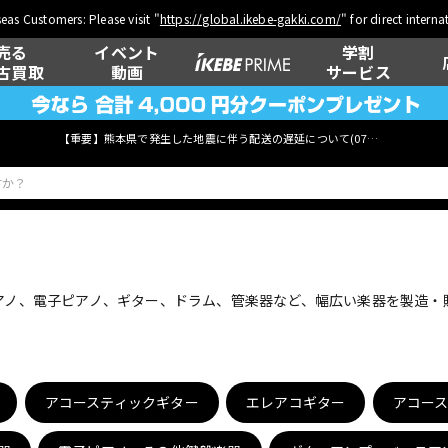
eas Customers: Please visit "
https://global.ikebe-gakki.com/
" for direct intern
売る
イベント
学割
古買取
動画
サービス
【重要】熊本県で発生した地震に伴う配送の遅延について(
07月29日
更新)
ベース
ウクレレ
ピアノ、電子ピアノ、ギター、ドラム、管楽器など、幅広い楽器を製造
管楽器
その他楽器
アコースティックギター
エレアコギター
アコー