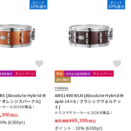
ポイント
ポイント
10%
10%
還元
還元
キャンペーン
新品
キャンペーン
文店頭受取可
WEB注文店頭受取可
送料無料
YAMAHA
S [Absolute Hybrid M
AMS1460 WLN [Absolute Hybrid M
×6 / オレンジスパークル]
aple 14×6 / クラシックウォルナッ
セール2026対象品！
ト]
ドラステサマーセール2026対象品！
,300
(税込)
¥
69,300
販売価格
(税込)
0%
(6300pt)
ポイント：10%
(6300pt)