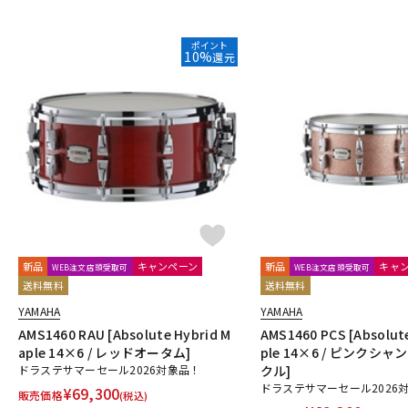
ポイント
10%
還元
新品
キャンペーン
新品
キャ
WEB注文店頭受取可
WEB注文店頭受取可
送料無料
送料無料
YAMAHA
YAMAHA
AMS1460 RAU [Absolute Hybrid M
AMS1460 PCS [Absolut
aple 14×6 / レッドオータム]
ple 14×6 / ピンクシ
ドラステサマーセール2026対象品！
クル]
ドラステサマーセール2026
¥
69,300
販売価格
(税込)