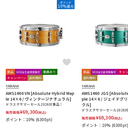
ポイント
10%
還元
新品
動画あり
新品
キャ
WEB注文店頭受取可
WEB注文店頭受取可
キャンペーン
送料無料
送料無料
YAMAHA
YAMAHA
AMS1460 VN [Absolute Hybrid Map
AMS1460 JGS [Absolut
le 14×6 / ヴィンテージナチュラル]
ple 14×6 / ジェイド
ドラステサマーセール2026対象品！
クル]
ドラステサマーセール2026
¥
69,300
販売価格
(税込)
¥
69,300
販売価格
(税込)
ポイント：10%
(6300pt)
ポイント：10%
(6300pt