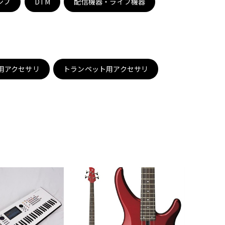
ンプ
DTM
配信機器・ライブ機器
配信/ライブ
楽器アクセサ
機器
リ
用アクセサリ
トランペット用アクセサリ