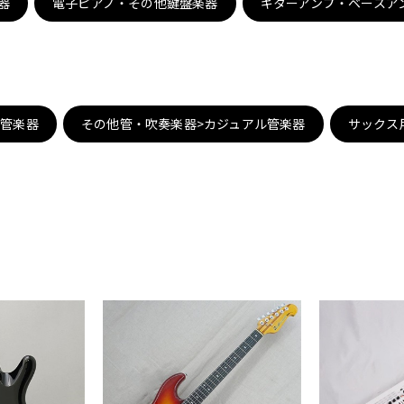
器
電子ピアノ・その他鍵盤楽器
ギターアンプ・ベースア
DTM オンラ
レコーディン
イン納品
グ機器
ジ
子管楽器
その他管・吹奏楽器>カジュアル管楽器
サックス