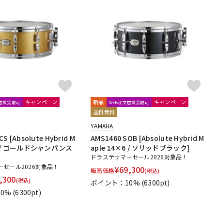
キャンペーン
新品
キャンペーン
文店頭受取可
WEB注文店頭受取可
送料無料
YAMAHA
S [Absolute Hybrid M
AMS1460 SOB [Absolute Hybrid M
×6 / ゴールドシャンパンス
aple 14×6 / ソリッドブラック]
ドラステサマーセール2026対象品！
セール2026対象品！
¥
69,300
販売価格
(税込)
,300
(税込)
ポイント：10%
(6300pt)
0%
(6300pt)