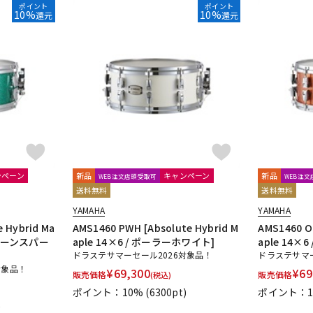
ポイント
ポイント
10%
10%
還元
還元
ンペーン
新品
キャンペーン
新品
WEB注文店頭受取可
WEB注
送料無料
送料無料
YAMAHA
YAMAHA
e Hybrid Ma
AMS1460 PWH [Absolute Hybrid M
AMS1460 OR
グリーンスパー
aple 14×6 / ポーラーホワイト]
aple 14
ドラステサマーセール2026対象品！
ドラステサマー
対象品！
¥
69,300
¥
69
販売価格
販売価格
(税込)
ポイント：10%
(6300pt)
ポイント：1
)