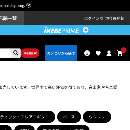
ational shipping.
店舗一覧
ログイン
新規会員登録
0
詳細検索
パーカッショ
ドラム
ン
・販売しています。世界中で高い評価を得ており、音楽家や音楽愛
アンプ
エフェクター
スティック・エレアコギター
ベース
ウクレレ