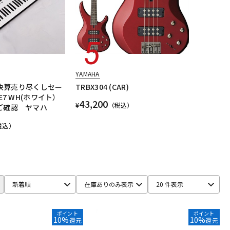
YAMAHA
 【決算売り尽くしセー
TRBX304 (CAR)
E7 WH(ホワイト）
43,200
¥
（税込）
ご確認 ヤマハ
税込）
新着順
在庫ありのみ表示
20 件表示
ポイント
ポイント
10%
10%
還元
還元