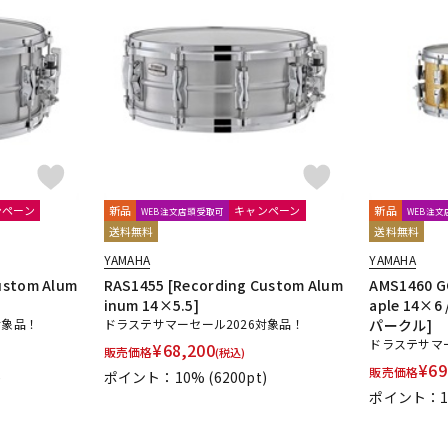
ンペーン
新品
キャンペーン
新品
WEB注文店頭受取可
WEB注
送料無料
送料無料
YAMAHA
YAMAHA
ustom Alum
RAS1455 [Recording Custom Alum
AMS1460 GC
inum 14×5.5]
aple 14
対象品！
ドラステサマーセール2026対象品！
パークル]
ドラステサマー
¥
68,200
販売価格
(税込)
¥
69
販売価格
)
ポイント：10%
(6200pt)
ポイント：1