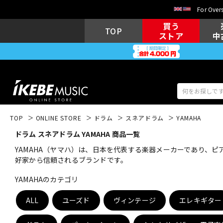
For Overs
買う
TOP
ストア
中
TOP
ONLINE STORE
ドラム
スネアドラム
YAMAHA
ドラム スネアドラム YAMAHA 商品一覧
アコギ/エレ
エレキギター
アコ
YAMAHA（ヤマハ）は、日本を代表する楽器メーカーであり、
好家から信頼されるブランドです。
YAMAHAのカテゴリ
キーボード
電子ピアノ
ALL
ユーズド
ヴィンテージ
エレキギター