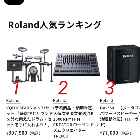
DTM オンライン納品
レコーディング機器
Roland人気ランキング
配信/ライブ機器
楽器アクセサリ
中古
ヴィンテージ
Roland
Roland
Roland
VQD106PADS × V31セ
(予約商品・納期未定、
BA-330 【ポータブ
ット 「静粛性とサウンド
入荷次第順次発送)TR-
パワードスピーカー /
を兼ね備えたドラム・セ
1000 RHYTHM
池駆動対応】(ローラ
ットを手に入れよう！」
CREATOR ローランド リ
ド)
ズムクリエイター
397,980
77,000
¥
（税込）
¥
（税込）
TR1000