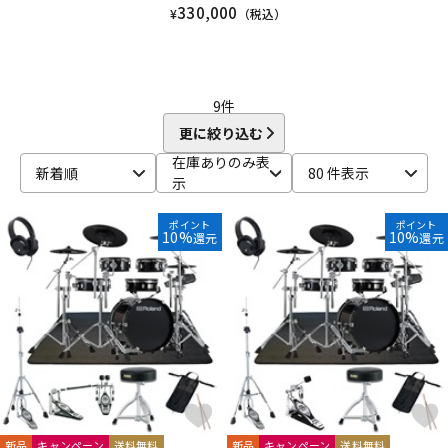
330,000
¥
（税込）
9
件
更に絞り込む
在庫ありのみ表
新着順
80 件表示
示
ポイント
ポイント
10%
10%
還元
還元
新品
キャンペーン
送料無料
新品
キャンペーン
送料無料