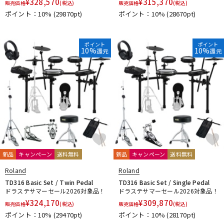
¥
328,570
¥
315,370
販売価格
(税込)
販売価格
(税込)
ポイント：10%
(29870pt)
ポイント：10%
(28670pt)
ポイント
ポイント
10%
10%
還元
還元
新品
キャンペーン
送料無料
新品
キャンペーン
送料無料
Roland
Roland
TD316 Basic Set / Twin Pedal
TD316 Basic Set / Single Pedal
ドラステサマーセール2026対象品！
ドラステサマーセール2026対象品！
¥
324,170
¥
309,870
販売価格
(税込)
販売価格
(税込)
ポイント：10%
(29470pt)
ポイント：10%
(28170pt)