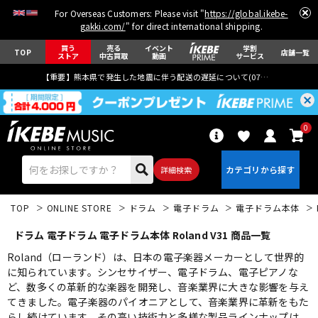
For Overseas Customers: Please visit "
https://global.ikebe-
gakki.com/
" for direct international shipping.
買う
売る
イベント
学割
TOP
店舗一覧
ストア
中古買取
動画
サービス
【重要】熊本県で発生した地震に伴う配送の遅延について(
07月29日
更新)
0
詳細検索
TOP
ONLINE STORE
ドラム
電子ドラム
電子ドラム本体
ドラム 電子ドラム 電子ドラム本体 Roland V31 商品一覧
Roland（ローランド）は、日本の電子楽器メーカーとして世界的
に知られています。シンセサイザー、電子ドラム、電子ピアノな
ど、数多くの革新的な楽器を開発し、音楽業界に大きな影響を与え
エレキギター
アコギ/エレアコ
てきました。電子楽器のパイオニアとして、音楽業界に革新をもた
らし続けています。その高い技術力と多様な製品ラインナップは、