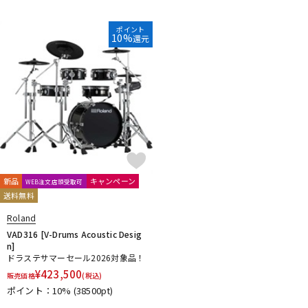
ポイント
10%
還元
新品
キャンペーン
WEB注文店頭受取可
送料無料
Roland
VAD316 [V-Drums Acoustic Desig
n]
ドラステサマーセール2026対象品！
¥
423,500
販売価格
(税込)
ポイント：10%
(38500pt)