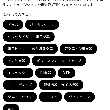
多くのミュージシャンや音楽愛好家から支持されています。
ベース
ウクレレ
Rolandのカテゴリ
ドラム
パーカッション
ドラム
パーカッション
シンセサイザー・電子楽器
キーボード
電子ピアノ
電子ピアノ・その他鍵盤楽器
管楽器・吹奏楽器
その他楽器
管楽器
ギターアンプ・ベースアンプ
その他楽器
エフェクター
DJ機器
DTM
アンプ
エフェクター
レコーディング
配信機器・ライブ機器
DJ機器
DTM
楽器アクセサリ
ユーズド
ヴィンテージ
ALL