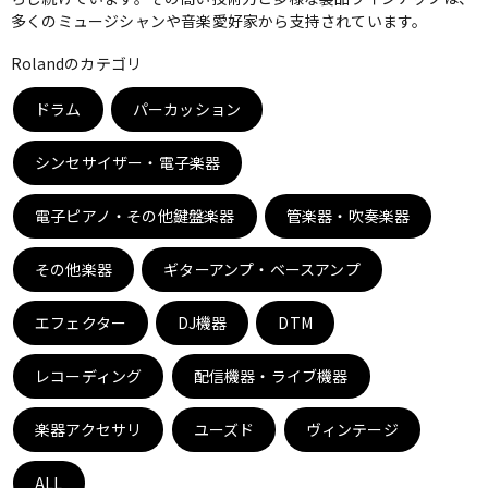
多くのミュージシャンや音楽愛好家から支持されています。
ベース
ウクレレ
Rolandのカテゴリ
ドラム
パーカッション
ドラム
パーカッション
シンセサイザー・電子楽器
キーボード
電子ピアノ
電子ピアノ・その他鍵盤楽器
管楽器・吹奏楽器
その他楽器
管楽器
ギターアンプ・ベースアンプ
その他楽器
エフェクター
DJ機器
DTM
アンプ
エフェクター
レコーディング
配信機器・ライブ機器
DJ機器
DTM
楽器アクセサリ
ユーズド
ヴィンテージ
ALL