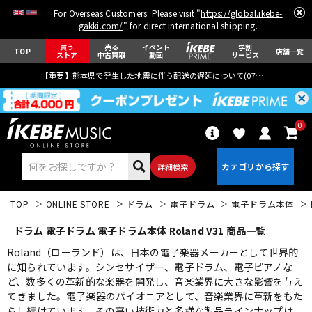
For Overseas Customers: Please visit "
https://global.ikebe-
gakki.com/
" for direct international shipping.
買う
売る
イベント
学割
TOP
店舗一覧
ストア
中古買取
動画
サービス
【重要】熊本県で発生した地震に伴う配送の遅延について(
07月29日
更新)
0
詳細検索
TOP
ONLINE STORE
ドラム
電子ドラム
電子ドラム本体
ドラム 電子ドラム 電子ドラム本体 Roland V31 商品一覧
Roland（ローランド）は、日本の電子楽器メーカーとして世界的
に知られています。シンセサイザー、電子ドラム、電子ピアノな
ど、数多くの革新的な楽器を開発し、音楽業界に大きな影響を与え
エレキギター
アコギ/エレアコ
てきました。電子楽器のパイオニアとして、音楽業界に革新をもた
らし続けています。その高い技術力と多様な製品ラインナップは、