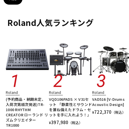
DTM オンライン納品
レコーディング機器
Roland人気ランキング
配信/ライブ機器
楽器アクセサリ
中古
ヴィンテージ
Roland
Roland
Roland
(予約商品・納期未定、
VQD106PADS × V31セ
VAD516 [V-Drums
入荷次第順次発送)TR-
ット 「静粛性とサウンド
Acoustic Design]
1000 RHYTHM
を兼ね備えたドラム・セ
722,370
¥
（税込）
CREATOR ローランド リ
ットを手に入れよう！」
ズムクリエイター
397,980
¥
（税込）
TR1000