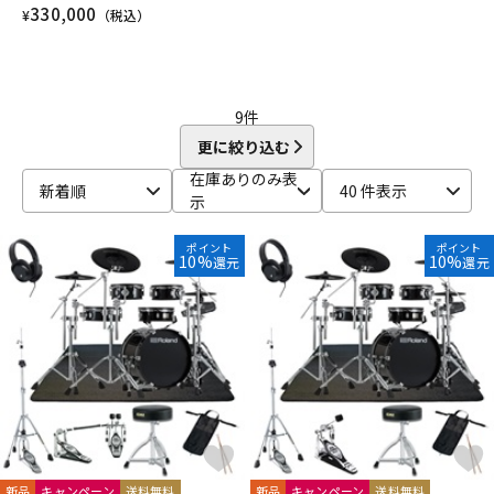
330,000
¥
（税込）
9
件
更に絞り込む
在庫ありのみ表
新着順
40 件表示
示
ポイント
ポイント
10%
10%
還元
還元
新品
キャンペーン
送料無料
新品
キャンペーン
送料無料