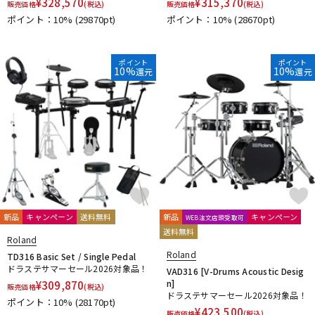
¥
328,570
¥
315,370
販売価格
(税込)
販売価格
(税込)
ポイント：10%
(29870pt)
ポイント：10%
(28670pt)
ポイント
ポイント
10%
10%
還元
還元
新品
キャンペーン
送料無料
新品
キャンペーン
WEB注文店頭受取可
送料無料
Roland
Roland
TD316 Basic Set / Single Pedal
ドラステサマーセール2026対象品！
VAD316 [V-Drums Acoustic Desig
n]
¥
309,870
販売価格
(税込)
ドラステサマーセール2026対象品！
ポイント：10%
(28170pt)
¥
423,500
販売価格
(税込)