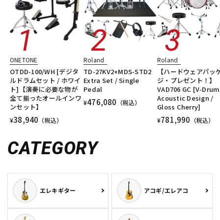
ONETONE
Roland
Roland
OTDD-100/WH [デジタ
TD-27KV2+MDS-STD2
【ハードウェアパッ
ルドラムセット / ホワイ
Extra Set / Single
ジ・プレゼント！】
ト]【演奏に必要な物が
Pedal
VAD706 GC [V-Drum
全て揃ったオールインワ
Acoustic Design /
476,080
¥
（税込）
ンセット】
Gloss Cherry]
38,940
781,990
¥
（税込）
¥
（税込）
CATEGORY
エレキギター
アコギ/エレアコ