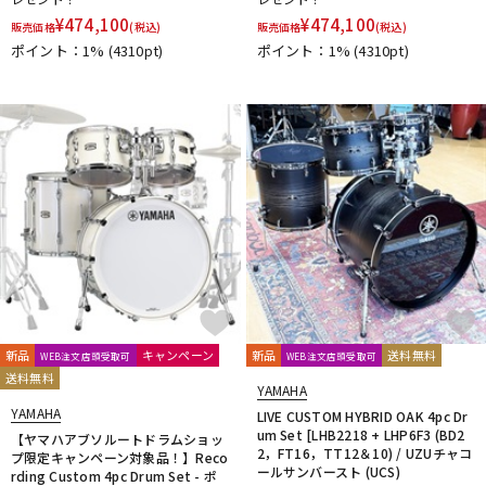
¥
474,100
¥
474,100
販売価格
(税込)
販売価格
(税込)
ポイント：1%
(4310pt)
ポイント：1%
(4310pt)
新品
キャンペーン
新品
送料無料
WEB注文店頭受取可
WEB注文店頭受取可
送料無料
YAMAHA
YAMAHA
LIVE CUSTOM HYBRID OAK 4pc Dr
um Set [LHB2218 + LHP6F3 (BD2
【ヤマハアブソルートドラムショッ
2，FT16，TT12＆10) / UZUチャコ
プ限定キャンペーン対象品！】Reco
ールサンバースト (UCS)
rding Custom 4pc Drum Set - ポ