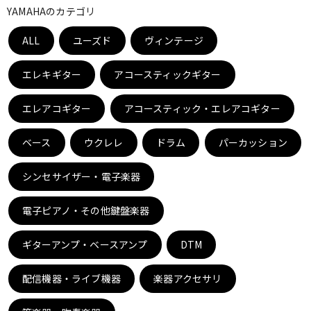
YAMAHAのカテゴリ
ベース
ウクレレ
ALL
ユーズド
ヴィンテージ
ドラム
パーカッション
エレキギター
アコースティックギター
エレアコギター
アコースティック・エレアコギター
キーボード
電子ピアノ
ベース
ウクレレ
ドラム
パーカッション
管楽器
その他楽器
シンセサイザー・電子楽器
電子ピアノ・その他鍵盤楽器
アンプ
エフェクター
ギターアンプ・ベースアンプ
DTM
DJ機器
DTM
配信機器・ライブ機器
楽器アクセサリ