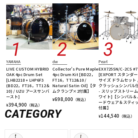
YAMAHA
dw
Pearl
LIVE CUSTOM HYBRID
Collector's Pure Maple
EXX725SN/C-2CS #7
OAK 4pc Drum Set
4pc Drum Kit [BD22，
[EXPORT スタンダ
[LHB2218 + LHP6F3
FT16，TT12&10 /
サイズ ドラムセット /
(BD22，FT16，TT12＆
Natural Satin Oil]【タ
クラッシュシンバル
10) / UZU アースサンバ
ムクランプ×2付属】
- スリップストリー
ースト]
ワイト]【シンバル＆
698,000
¥
（税込）
ードウェア＆スティ
394,900
¥
（税込）
付属】
CATEGORY
144,540
¥
（税込）