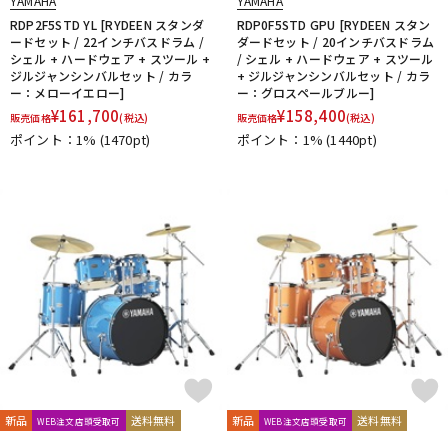
YAMAHA
YAMAHA
RDP2F5STD YL [RYDEEN スタンダ
RDP0F5STD GPU [RYDEEN スタン
ードセット / 22インチバスドラム /
ダードセット / 20インチバスドラム
シェル + ハードウェア + スツール +
/ シェル + ハードウェア + スツール
ジルジャンシンバルセット / カラ
+ ジルジャンシンバルセット / カラ
ー：メローイエロー]
ー：グロスペールブルー]
¥
161,700
¥
158,400
販売価格
(税込)
販売価格
(税込)
ポイント：1%
(1470pt)
ポイント：1%
(1440pt)
新品
送料無料
新品
送料無料
WEB注文店頭受取可
WEB注文店頭受取可