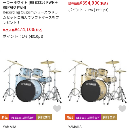
ーラーホワイト [RBB2216 PWH＋
¥
394,900
販売価格
(税込)
RBP6F3 PWH]
ポイント：1%
(3590pt)
Recording Customシリーズのドラ
ムセットご購入でソフトケースをプ
レゼント！
¥
474,100
販売価格
(税込)
ポイント：1%
(4310pt)
新品
送料無料
新品
送料無料
WEB注文店頭受取可
WEB注文店頭受取可
YAMAHA
YAMAHA