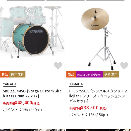
新品
送料無料
新品
送料無料
WEB注文店頭受取可
YAMAHA
YAMAHA
SBB2217MSG [Stage Custom Birc
DFCS755I18 [シンバルスタンド + Z
h Bass Drum 22 x 17]
ildjian I シリーズ・クラッシュシン
バルセット]
¥
48,400
販売価格
(税込)
¥
38,500
販売価格
(税込)
ポイント：1%
(440pt)
ポイント：1%
(350pt)