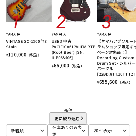
YAMAHA
YAMAHA
YAMAHA
VINTAGE SC-1200 '78
USED 中古
【ヤマハアブソルー
Stain
PACIFICA612VIIFM RTB
ラムショップ限定キ
(Root Beer) [SN.
ペーン対象品！】
110,000
¥
（税込）
IHP063406]
Recording Custom 
Drum Set - シルバ
66,000
¥
（税込）
パークル
[22BD.8TT.10TT.12T
655,600
¥
（税込）
96
件
更に絞り込む
在庫ありのみ表
新着順
20 件表示
示