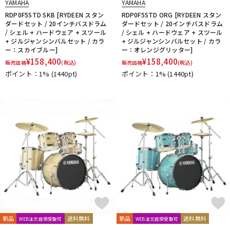
YAMAHA
YAMAHA
RDP0F5STD SKB [RYDEEN スタン
RDP0F5STD ORG [RYDEEN スタン
ダードセット / 20インチバスドラム
ダードセット / 20インチバスドラム
/ シェル + ハードウェア + スツール
/ シェル + ハードウェア + スツール
+ ジルジャンシンバルセット / カラ
+ ジルジャンシンバルセット / カラ
ー：スカイブルー]
ー：オレンジグリッター]
¥
158,400
¥
158,400
販売価格
(税込)
販売価格
(税込)
ポイント：1%
(1440pt)
ポイント：1%
(1440pt)
新品
送料無料
新品
送料無料
WEB注文店頭受取可
WEB注文店頭受取可