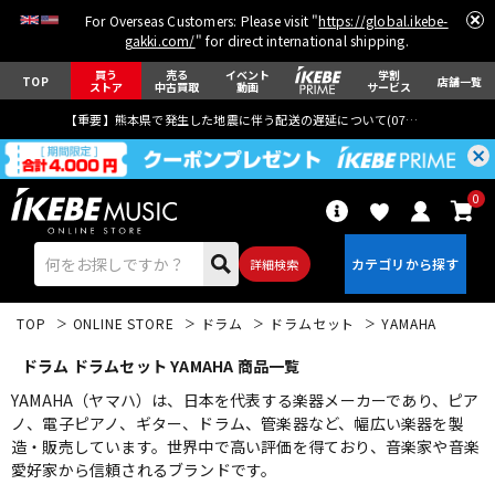
For Overseas Customers: Please visit "
https://global.ikebe-
gakki.com/
" for direct international shipping.
買う
売る
イベント
学割
TOP
店舗一覧
ストア
中古買取
動画
サービス
【重要】熊本県で発生した地震に伴う配送の遅延について(
07月29日
更新)
0
詳細検索
TOP
ONLINE STORE
ドラム
ドラムセット
YAMAHA
ドラム ドラムセット YAMAHA 商品一覧
YAMAHA（ヤマハ）は、日本を代表する楽器メーカーであり、ピア
ノ、電子ピアノ、ギター、ドラム、管楽器など、幅広い楽器を製
造・販売しています。世界中で高い評価を得ており、音楽家や音楽
エレキギター
アコギ/エレアコ
愛好家から信頼されるブランドです。