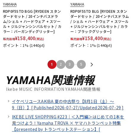
YAMAHA
YAMAHA
RDP0F5STD BGG [RYDEEN スタン
RDP0F5STD BLG [RYDEEN スタン
ダードセット / 20インチバスドラ
ダードセット / 20インチバスドラム
ム/シェル + ハードウェア + スツー
/ シェル + ハードウェア + スツール
ル + ジルジャンシンバルセット / カ
+ ジルジャンシンバルセット / カラ
ラー：バーガンディグリッター]
ー：ブラックグリッター]
¥
158,400
¥
158,400
販売価格
(税込)
販売価格
(税込)
ポイント：1%
(1440pt)
ポイント：1%
(1440pt)
...
1
2
3
5
YAMAHA関連情報
Ikebe MUSIC INFORMATION YAMAHA関連情報
イケベリユースAKIBA 夏の中古祭り【8月1日（土）～
9（日）】[
Published:2026-07-27/
Updated:2026-07-29
]
IKEBE LIVE SHOPPING #223｜＜入門編＞はじめての1本を
見つけよう！Yamaha TROVA × ヤマハトランペット特集
【presented by トランペットステーション】[