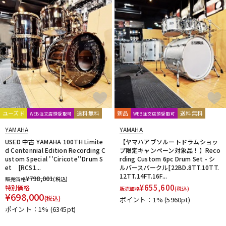
ユーズド
送料無料
新品
送料無料
WEB注文店頭受取可
WEB注文店頭受取可
YAMAHA
YAMAHA
USED 中古 YAMAHA 100TH Limite
【ヤマハアブソルートドラムショッ
d Centennial Edition Recording C
プ限定キャンペーン対象品！】Reco
ustom Special ''Ciricote''Drum S
rding Custom 6pc Drum Set - シ
et [RCS1...
ルバースパークル[22BD.8TT.10TT.
12TT.14FT.16F...
¥
798,001
販売価格
(税込)
¥
655,600
特別価格
販売価格
(税込)
¥
698,000
(税込)
ポイント：1%
(5960pt)
ポイント：1%
(6345pt)