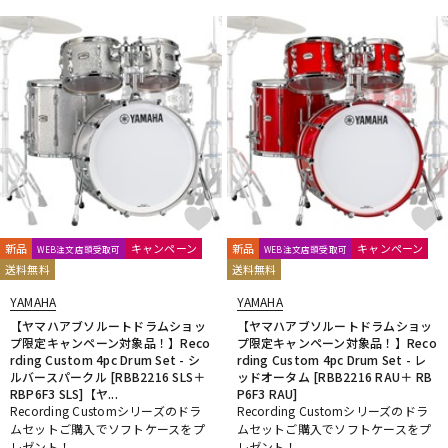
新品
キャンペーン
新品
キャンペーン
WEB注文店頭受取可
WEB注文店頭受取可
送料無料
送料無料
YAMAHA
YAMAHA
【ヤマハアブソルートドラムショッ
【ヤマハアブソルートドラムショッ
プ限定キャンペーン対象品！】Reco
プ限定キャンペーン対象品！】Reco
rding Custom 4pc Drum Set - シ
rding Custom 4pc Drum Set - レ
ルバースパークル [RBB2216 SLS＋
ッドオータム [RBB2216 RAU＋ RB
RBP6F3 SLS]【ヤ...
P6F3 RAU]
Recording Customシリーズのドラ
Recording Customシリーズのドラ
ムセットご購入でソフトケースをプ
ムセットご購入でソフトケースをプ
レゼント！
レゼント！