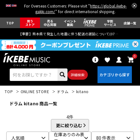
For Overseas Customers: Please visit "
https://global.ikebe-
gakki.com/
" for direct international shipping.
買う
売る
イベント
学割
TOP
店舗一覧
ストア
中古買取
動画
サービス
【重要】熊本県で発生した地震に伴う配送の遅延について(
07月29日
更新)
0
詳細検索
TOP
ONLINE STORE
ドラム
kitano
ドラム kitano 商品一覧
4
件
更に絞り込む
エレキギター
アコギ/エレアコ
在庫ありのみ表
人気順
80 件表示