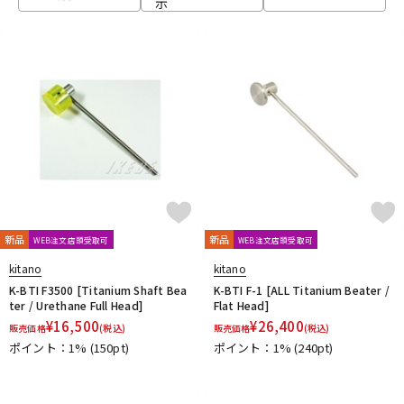
示
ベース
ウクレレ
ドラム
パーカッション
キーボード
電子ピアノ
管楽器
その他楽器
新品
新品
WEB注文店頭受取可
WEB注文店頭受取可
kitano
kitano
アンプ
エフェクター
K-BTI F3500 [Titanium Shaft Bea
K-BTI F-1 [ALL Titanium Beater /
ter / Urethane Full Head]
Flat Head]
¥
16,500
¥
26,400
販売価格
(税込)
販売価格
(税込)
ポイント：1%
(150pt)
ポイント：1%
(240pt)
DJ機器
DTM