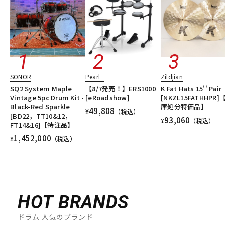
SONOR
Pearl
Zildjian
SQ2 System Maple
【8/7発売！】ERS1000
K Fat Hats 15'' Pair
Vintage 5pc Drum Kit -
[eRoadshow]
[NKZL15FATHHPR]
Black-Red Sparkle
庫処分特価品】
49,808
¥
（税込）
[BD22，TT10&12，
93,060
¥
（税込）
FT14&16]【特注品】
1,452,000
¥
（税込）
HOT BRANDS
ドラム 人気のブランド