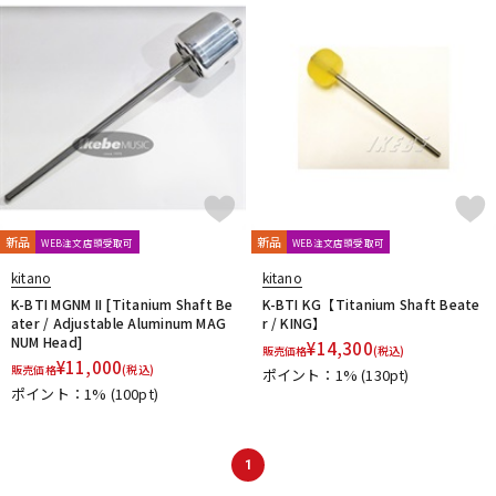
DTM オンライン納品
レコーディング機器
配信/ライブ機器
楽器アクセサリ
中古
ヴィンテージ
新品
新品
WEB注文店頭受取可
WEB注文店頭受取可
kitano
kitano
K-BTI MGNM II [Titanium Shaft Be
K-BTI KG【Titanium Shaft Beate
ater / Adjustable Aluminum MAG
r / KING】
NUM Head]
¥
14,300
販売価格
(税込)
¥
11,000
販売価格
(税込)
ポイント：1%
(130pt)
ポイント：1%
(100pt)
1