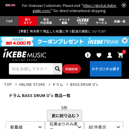
For Overseas Customers: Please visit "
https://global.ikebe-
gakki.com/
" for direct international shipping.
買う
売る
イベント
学割
TOP
店舗一覧
ストア
中古買取
動画
サービス
【重要】熊本県で発生した地震に伴う配送の遅延について(
07月29日
更新)
0
詳細検索
TOP
ONLINE STORE
ドラム
BASS DRUM O's
ドラム BASS DRUM O's 商品一覧
5
件
更に絞り込む
エレキギター
アコギ/エレアコ
在庫ありのみ表
新着順
80 件表示