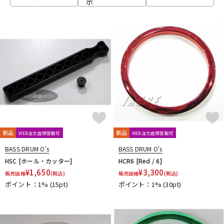
示
ベース
ウクレレ
ドラム
パーカッション
キーボード
電子ピアノ
管楽器
その他楽器
新品
新品
WEB注文店頭受取可
WEB注文店頭受取可
BASS DRUM O's
BASS DRUM O's
アンプ
エフェクター
HSC [ホール・カッター]
HCR6 [Red / 6]
¥
1,650
¥
3,300
販売価格
(税込)
販売価格
(税込)
ポイント：1%
(15pt)
ポイント：1%
(30pt)
DJ機器
DTM