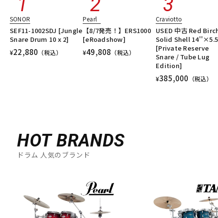
SONOR
Pearl
Craviotto
SEF11-1002SDJ [Jungle
【8/7発売！】ERS1000
USED 中古 Red Birc
Snare Drum 10 x 2]
[eRoadshow]
Solid Shell 14''×5.5
[Private Reserve
22,880
49,808
¥
（税込）
¥
（税込）
Snare / Tube Lug
Edition]
385,000
¥
（税込）
HOT BRANDS
ドラム 人気のブランド