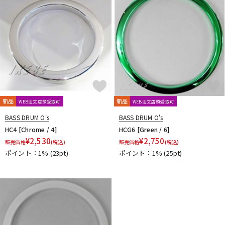
DTM オンライン納品
レコーディング機器
配信/ライブ機器
楽器アクセサリ
中古
ヴィンテージ
新品
新品
WEB注文店頭受取可
WEB注文店頭受取可
BASS DRUM O's
BASS DRUM O's
HC4 [Chrome / 4]
HCG6 [Green / 6]
¥
2,530
¥
2,750
販売価格
(税込)
販売価格
(税込)
ポイント：1%
(23pt)
ポイント：1%
(25pt)