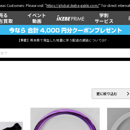
eas Customers: Please visit "
https://global.ikebe-gakki.com/
" for direct intern
売る
イベント
学割
古買取
動画
サービス
【重要】熊本県で発生した地震に伴う配送の遅延について(
07月29日
更新)
ベース
ウクレレ
更に絞り込む
管楽器
その他楽器