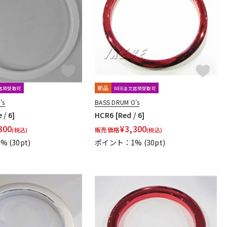
配信/ライブ
楽器アクセサ
機器
リ
新品
文店頭受取可
WEB注文店頭受取可
's
BASS DRUM O's
 / 6]
HCR6 [Red / 6]
300
¥
3,300
販売価格
(税込)
(税込)
1%
(30pt)
ポイント：1%
(30pt)