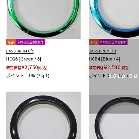
新品
新品
WEB注文店頭受取可
WEB注文店頭受取可
BASS DRUM O's
BASS DRUM O's
HCG6 [Green / 6]
HCB4 [Blue / 4]
¥
2,750
¥
2,530
販売価格
販売価格
(税込)
(税込)
ポイント：1%
(25pt)
ポイント：1%
(23pt)
SOLD OU