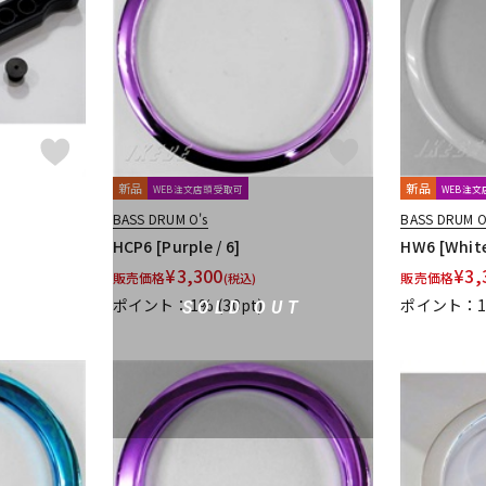
DTM オンラ
レコーディン
イン納品
グ機器
ジ
新品
新品
WEB注文店頭受取可
WEB注
BASS DRUM O's
BASS DRUM O
HCP6 [Purple / 6]
HW6 [White
¥
3,300
¥
3,
販売価格
販売価格
(税込)
ポイント：1%
(30pt)
ポイント：
SOLD OUT