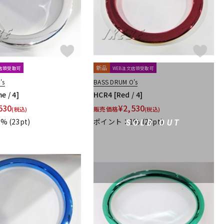
新品
文店頭受取可
WEB注文店頭受取可
's
BASS DRUM O's
e / 4]
HCR4 [Red / 4]
530
¥
2,530
販売価格
(税込)
(税込)
1%
(23pt)
ポイント：1%
(23pt)
SOLD OUT