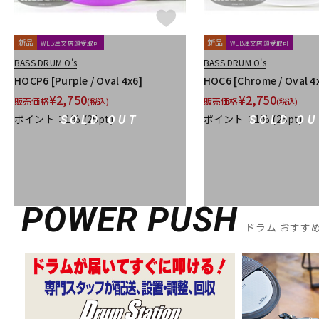
新品
新品
WEB注文店頭受取可
WEB注文店頭受取可
BASS DRUM O's
BASS DRUM O's
HOCP6 [Purple / Oval 4x6]
HOC6 [Chrome / Oval 4
¥
2,750
¥
2,750
販売価格
販売価格
(税込)
(税込)
ポイント：1%
(25pt)
ポイント：1%
(25pt)
SOLD OUT
SOLD OU
POWER PUSH
ドラム おすす