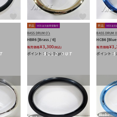
新品
新品
WEB注文店頭受取可
WEB注
BASS DRUM O's
BASS DRUM O
HBR6 [Brass / 6]
HCB6 [Blue 
¥
3,300
¥
3,
販売価格
販売価格
(税込)
ポイント：1%
(30pt)
ポイント：
T
SOLD OUT