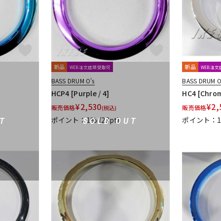
新品
新品
WEB注文店頭受取可
WEB注
BASS DRUM O's
BASS DRUM O
HCP4 [Purple / 4]
HC4 [Chrom
¥
2,530
¥
2,
販売価格
販売価格
(税込)
ポイント：1%
(23pt)
ポイント：
T
SOLD OUT