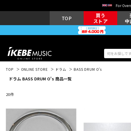
For Overs
買う
TOP
ストア
中
TOP
ONLINE STORE
ドラム
BASS DRUM O's
ドラム BASS DRUM O's 商品一覧
アコギ/エレ
エレキギター
アコ
20
件
キーボード
電子ピアノ