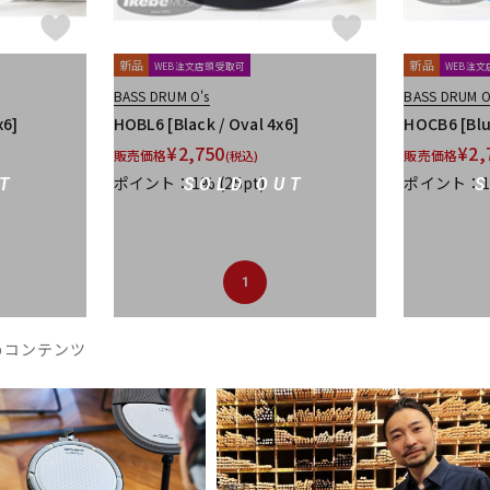
新品
新品
WEB注文店頭受取可
WEB注
BASS DRUM O's
BASS DRUM O
x6]
HOBL6 [Black / Oval 4x6]
HOCB6 [Blu
¥
2,750
¥
2,
販売価格
販売価格
(税込)
ポイント：1%
(25pt)
ポイント：
T
SOLD OUT
1
めコンテンツ