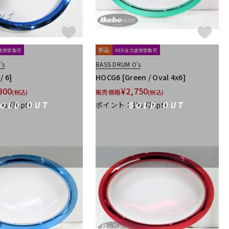
新品
文店頭受取可
WEB注文店頭受取可
's
BASS DRUM O's
/ 6]
HOCG6 [Green / Oval 4x6]
300
¥
2,750
販売価格
(税込)
(税込)
1%
(30pt)
ポイント：1%
(25pt)
SOLD OUT
SOLD OUT