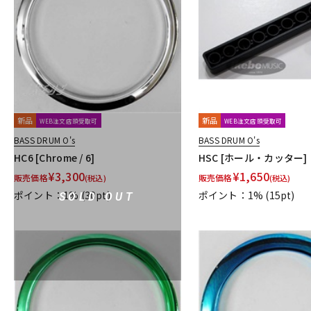
DJ機器
DTM
中古
ヴィンテー
新品
新品
WEB注文店頭受取可
WEB注文店頭受取可
BASS DRUM O's
BASS DRUM O's
HC6 [Chrome / 6]
HSC [ホール・カッター]
¥
3,300
¥
1,650
販売価格
販売価格
(税込)
(税込)
ポイント：1%
(30pt)
ポイント：1%
(15pt)
SOLD OUT