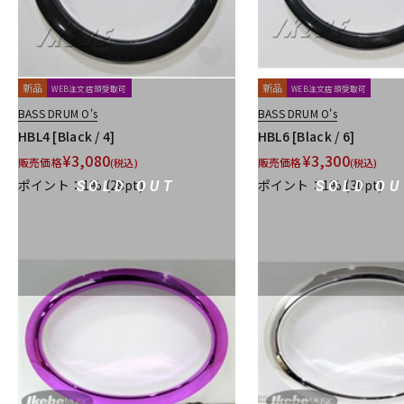
新品
新品
WEB注文店頭受取可
WEB注文店頭受取可
BASS DRUM O's
BASS DRUM O's
HBL4 [Black / 4]
HBL6 [Black / 6]
¥
3,080
¥
3,300
販売価格
販売価格
(税込)
(税込)
ポイント：1%
(28pt)
ポイント：1%
(30pt)
SOLD OUT
SOLD OU