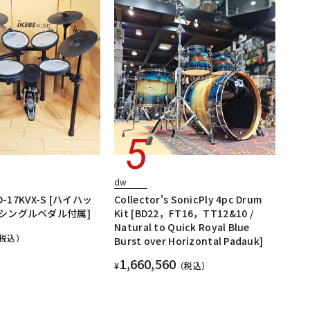
dw
D-17KVX-S [ハイハッ
Collector's SonicPly 4pc Drum
シングルペダル付属]
Kit [BD22，FT16，TT12&10 /
Natural to Quick Royal Blue
税込）
Burst over Horizontal Padauk]
1,660,560
¥
（税込）