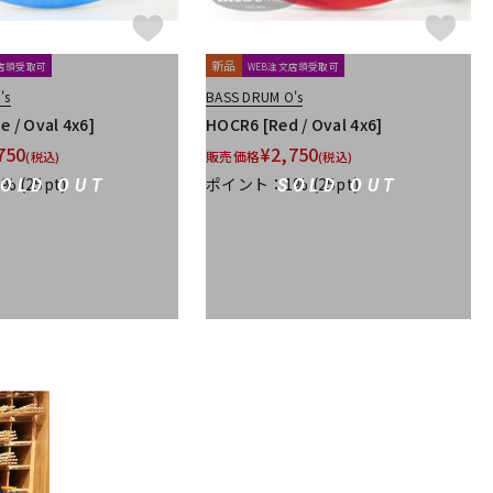
新品
文店頭受取可
WEB注文店頭受取可
's
BASS DRUM O's
e / Oval 4x6]
HOCR6 [Red / Oval 4x6]
750
¥
2,750
販売価格
(税込)
(税込)
1%
(25pt)
ポイント：1%
(25pt)
SOLD OUT
SOLD OUT