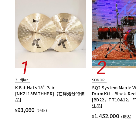
Zildjian
SONOR
K Fat Hats 15'' Pair
SQ2 System Maple V
[NKZL15FATHHPR]【在庫処分特価
Drum Kit - Black-Red
品】
[BD22，TT10&12，F
注品】
93,060
¥
（税込）
1,452,000
¥
（税込）