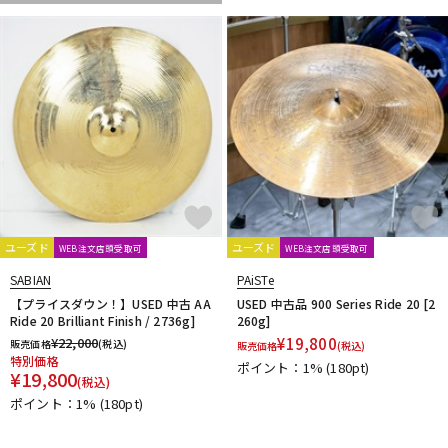
ユーズド
ユーズド
WEB注文店頭受取可
WEB注文店頭受取可
SABIAN
PAiSTe
【プライスダウン！】USED 中古 AA
USED 中古品 900 Series Ride 20 [2
Ride 20 Brilliant Finish / 2736g]
260g]
¥
22,000
¥
19,800
販売価格
(税込)
販売価格
(税込)
特別価格
ポイント：1%
(180pt)
¥
19,800
(税込)
ポイント：1%
(180pt)