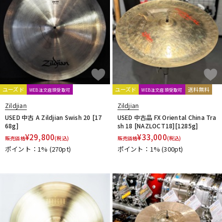
ユーズド
ユーズド
送料無料
WEB注文店頭受取可
WEB注文店頭受取可
Zildjian
Zildjian
USED 中古 A Zildjian Swish 20 [17
USED 中古品 FX Oriental China Tra
68g]
sh 18 [NAZLOCT18][1285g]
¥
29,800
¥
33,000
販売価格
(税込)
販売価格
(税込)
ポイント：1%
(270pt)
ポイント：1%
(300pt)