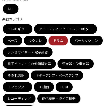
ベース
ウクレレ
ALL
楽器カテゴリ
ドラム
パーカッション
エレキギター
アコースティック・エレアコギター
ベース
ウクレレ
ドラム
パーカッション
キーボード
電子ピアノ
シンセサイザー・電子楽器
管楽器
その他楽器
電子ピアノ・その他鍵盤楽器
管楽器・吹奏楽器
その他楽器
ギターアンプ・ベースアンプ
アンプ
エフェクター
エフェクター
DJ機器
DTM
DJ機器
DTM
レコーディング
配信機器・ライブ機器