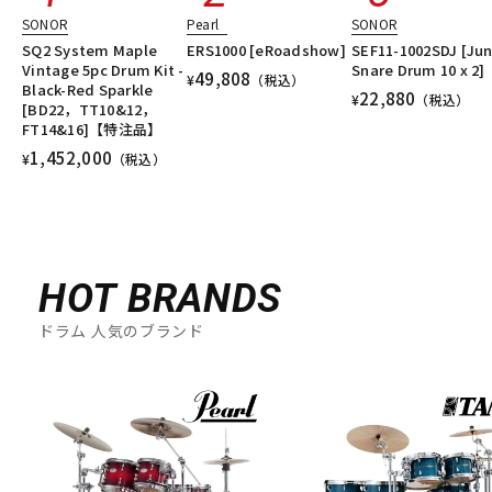
SONOR
Pearl
SONOR
SQ2 System Maple
ERS1000 [eRoadshow]
SEF11-1002SDJ [Ju
Vintage 5pc Drum Kit -
Snare Drum 10 x 2]
49,808
¥
（税込）
Black-Red Sparkle
22,880
¥
（税込）
[BD22，TT10&12，
FT14&16]【特注品】
1,452,000
¥
（税込）
HOT BRANDS
ドラム 人気のブランド