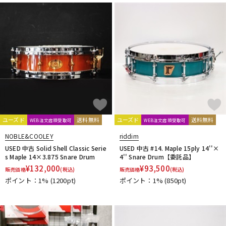
ユーズド
送料無料
ユーズド
送料無料
WEB注文店頭受取可
WEB注文店頭受取可
NOBLE&COOLEY
riddim
USED 中古 Solid Shell Classic Serie
USED 中古 #14. Maple 15ply 14''×
s Maple 14×3.875 Snare Drum
4'' Snare Drum【委託品】
¥
132,000
¥
93,500
販売価格
(税込)
販売価格
(税込)
ポイント：1%
(1200pt)
ポイント：1%
(850pt)