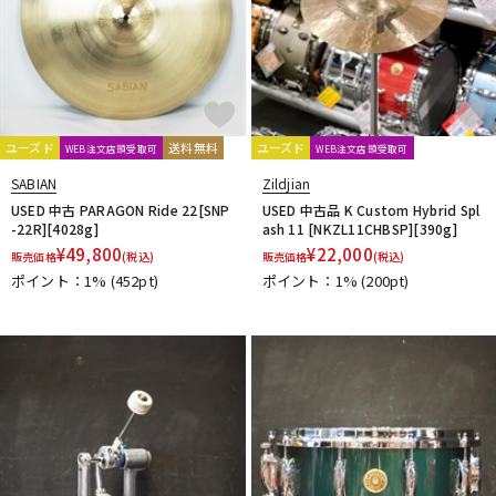
ユーズド
送料無料
ユーズド
WEB注文店頭受取可
WEB注文店頭受取可
SABIAN
Zildjian
USED 中古 PARAGON Ride 22[SNP
USED 中古品 K Custom Hybrid Spl
-22R][4028g]
ash 11 [NKZL11CHBSP][390g]
¥
49,800
¥
22,000
販売価格
(税込)
販売価格
(税込)
ポイント：1%
(452pt)
ポイント：1%
(200pt)