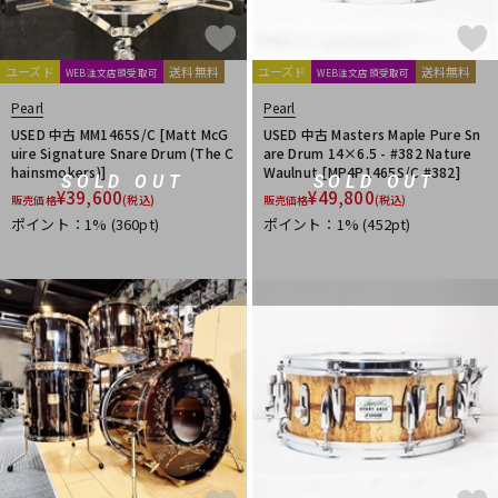
ユーズド
送料無料
ユーズド
送料無料
WEB注文店頭受取可
WEB注文店頭受取可
Pearl
Pearl
USED 中古 MM1465S/C [Matt McG
USED 中古 Masters Maple Pure Sn
uire Signature Snare Drum (The C
are Drum 14×6.5 - #382 Nature
hainsmokers)]
Waulnut [MP4P1465S/C #382]
SOLD OUT
SOLD OUT
¥
39,600
¥
49,800
販売価格
(税込)
販売価格
(税込)
ポイント：1%
(360pt)
ポイント：1%
(452pt)