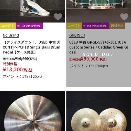
ユーズド
ユーズド
送料無料
WEB注文店頭受取可
WEB注文店頭受取可
No Brand
GRETSCH
【プライスダウン！】USED 中古 DI
USED 中古 GRGL-5514S-1CL [USA
XON PP-PCP1D Single Bass Drum
Custom Series / Cadillac Green Gl
Pedal【ケース付属】
oss]
SOLD OUT
¥
16,500
¥
99,000
販売価格
(税込)
販売価格
(税込)
特別価格
ポイント：1%
(900pt)
¥
13,200
(税込)
ポイント：1%
(120pt)