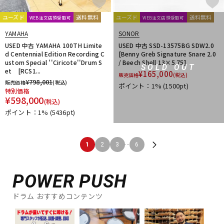
ユーズド
送料無料
ユーズド
送料無料
WEB注文店頭受取可
WEB注文店頭受取可
YAMAHA
SONOR
USED 中古 YAMAHA 100TH Limite
USED 中古 SSD-13575BG SDW2.0
d Centennial Edition Recording C
[Benny Greb Signature Snare 2.0
ustom Special ''Ciricote''Drum S
/ Beech Shell 13×5.75]
SOLD OUT
et [RCS1...
¥
165,000
販売価格
(税込)
¥
798,001
販売価格
(税込)
ポイント：1%
(1500pt)
特別価格
¥
598,000
(税込)
ポイント：1%
(5436pt)
...
1
2
3
6
POWER PUSH
ドラム おすすめコンテンツ