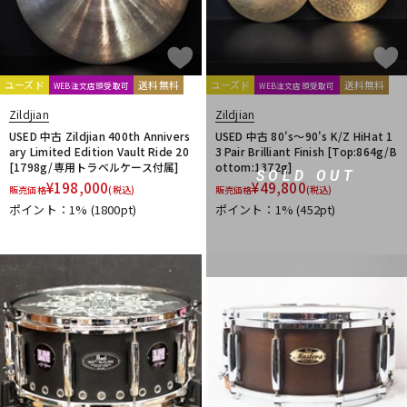
ユーズド
送料無料
ユーズド
送料無料
WEB注文店頭受取可
WEB注文店頭受取可
Zildjian
Zildjian
USED 中古 Zildjian 400th Annivers
USED 中古 80's～90's K/Z HiHat 1
ary Limited Edition Vault Ride 20
3 Pair Brilliant Finish [Top:864g/B
[1798g/専用トラベルケース付属]
ottom:1372g]
SOLD OUT
¥
198,000
¥
49,800
販売価格
(税込)
販売価格
(税込)
ポイント：1%
(1800pt)
ポイント：1%
(452pt)