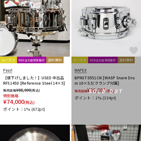
ユーズド
送料無料
ユーズド
送料無料
WEB注文店頭受取可
WEB注文店頭受取可
Pearl
MAPEX
【値下げしました！】USED 中古品
BPNST0551CN [WASP Snare Dru
RFS1450 [Reference Steel 14×5]
m 10×5.5/クランプ付属]
¥
88,000
¥
36,801
販売価格
(税込)
SOLD OUT
販売価格
(税込)
特別価格
ポイント：1%
(334pt)
¥
74,000
(税込)
ポイント：1%
(672pt)