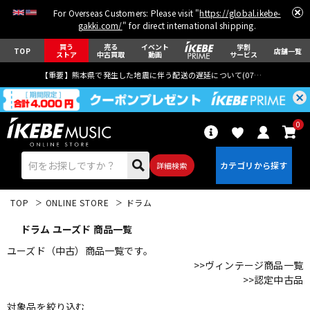
For Overseas Customers: Please visit "
https://global.ikebe-
gakki.com/
" for direct international shipping.
買う
売る
イベント
学割
TOP
店舗一覧
ストア
中古買取
動画
サービス
【重要】熊本県で発生した地震に伴う配送の遅延について(
07月29日
更新)
0
詳細検索
TOP
ONLINE STORE
ドラム
ドラム ユーズド 商品一覧
ユーズド（中古）商品一覧です。
>>ヴィンテージ商品一覧
>>認定中古品
エレキギター
アコギ/エレアコ
対象品を絞り込む