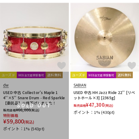
ユーズド
送料無料
ユーズド
送料無料
WEB注文店頭受取可
WEB注文店頭受取可
dw
SABIAN
USED 中古 Collector's Maple 1
USED 中古 HH Jazz Ride 22'' [リベ
4''×5'' Snare Drum - Red Sparkle
ットホール×3] [2365g]
【委託品】※値下げしました！
¥
47,300
SOLD OUT
販売価格
(税込)
¥
66,000
販売価格
(税込)
ポイント：1%
(430pt)
特別価格
¥
59,800
(税込)
ポイント：1%
(543pt)