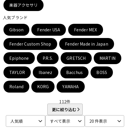
DTM オンライン納品
レコーディング機器
楽器アクセサリ
人気ブランド
配信/ライブ機器
楽器アクセサリ
Gibson
Fender USA
Fender MEX
Fender Custom Shop
Fender Made in Japan
中古
ヴィンテージ
Epiphone
P.R.S.
GRETSCH
MARTIN
TAYLOR
Ibanez
Bacchus
BOSS
Roland
KORG
YAMAHA
112
件
更に絞り込む
人気順
すべて表示
20 件表示