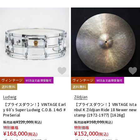
ヴィンテージ
ヴィンテージ
WEB注文店頭受取可
WEB注文店頭受取可
送料無料
送料無料
Ludwig
Zildjian
【プライスダウン！】VINTAGE Earl
【プライスダウン！】VINTAGE Ista
y 60's Super Ludwig C.O.B. 14x5 #
nbul K Zildjian Ride 18 Newer new
PreSerial
stamp (1972-1977) [1626g]
¥
220,000
¥
168,000
販売価格
(税込)
販売価格
(税込)
特別価格
特別価格
¥
168,000
¥
152,000
(税込)
(税込)