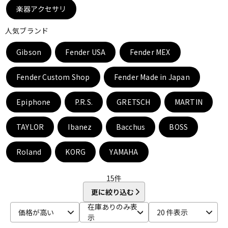
DTM オンライン納品
レコーディング機器
楽器アクセサリ
人気ブランド
配信/ライブ機器
楽器アクセサリ
Gibson
Fender USA
Fender MEX
Fender Custom Shop
Fender Made in Japan
中古
ヴィンテージ
Epiphone
P.R.S.
GRETSCH
MARTIN
TAYLOR
Ibanez
Bacchus
BOSS
Roland
KORG
YAMAHA
15
件
更に絞り込む
在庫ありのみ表
価格が高い
20 件表示
示