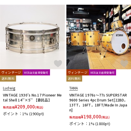
ヴィンテージ
ヴィンテージ
WEB注文店頭受取可
WEB注文店頭受取可
送料無料
送料無料
Ludwig
TAMA
VINTAGE 1930's No.17 Pioneer Me
VINTAGE 1976s～77s SUPERSTAR
tal Shell 14''×5'' 【委託品】
9600 Series 4pc Drum Set[22BD，
13TT，16FT，18FT/Made In Japa
¥
209,000
販売価格
(税込)
n]
ポイント：1%
(1900pt)
¥
198,000
販売価格
(税込)
ポイント：1%
(1800pt)