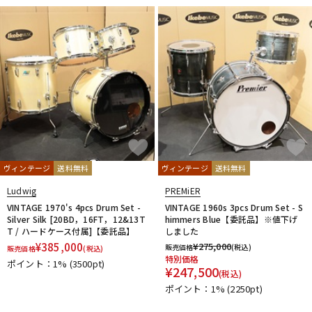
ヴィンテージ
送料無料
ヴィンテージ
送料無料
Ludwig
PREMiER
VINTAGE 1970's 4pcs Drum Set -
VINTAGE 1960s 3pcs Drum Set - S
Silver Silk [20BD，16FT，12&13T
himmers Blue【委託品】※値下げ
T / ハードケース付属]【委託品】
しました
¥
385,000
¥
275,000
販売価格
(税込)
販売価格
(税込)
特別価格
ポイント：1%
(3500pt)
¥
247,500
(税込)
ポイント：1%
(2250pt)