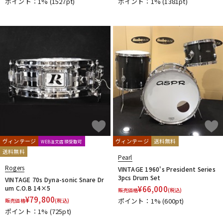
ポイント：1%
(1527pt)
ポイント：1%
(1381pt)
ヴィンテージ
ヴィンテージ
送料無料
WEB注文店頭受取可
送料無料
Pearl
Rogers
VINTAGE 1960's President Series
3pcs Drum Set
VINTAGE 70s Dyna-sonic Snare Dr
um C.O.B 14×5
¥
66,000
販売価格
(税込)
¥
79,800
ポイント：1%
(600pt)
販売価格
(税込)
ポイント：1%
(725pt)