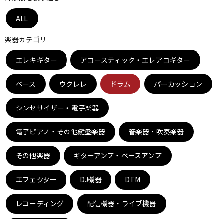
ベース
ウクレレ
ALL
楽器カテゴリ
ドラム
パーカッション
エレキギター
アコースティック・エレアコギター
ベース
ウクレレ
ドラム
パーカッション
キーボード
電子ピアノ
シンセサイザー・電子楽器
管楽器
その他楽器
電子ピアノ・その他鍵盤楽器
管楽器・吹奏楽器
その他楽器
ギターアンプ・ベースアンプ
アンプ
エフェクター
エフェクター
DJ機器
DTM
DJ機器
DTM
レコーディング
配信機器・ライブ機器