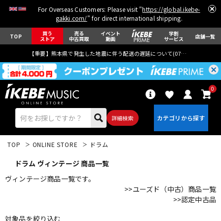
For Overseas Customers: Please visit "
https://global.ikebe-
gakki.com/
" for direct international shipping.
買う
売る
イベント
学割
TOP
店舗一覧
ストア
中古買取
動画
サービス
【重要】熊本県で発生した地震に伴う配送の遅延について(
07月29日
更新)
0
詳細検索
TOP
ONLINE STORE
ドラム
ドラム ヴィンテージ 商品一覧
ヴィンテージ商品一覧です。
>>ユーズド（中古）商品一覧
>>認定中古品
エレキギター
アコギ/エレアコ
対象品を絞り込む