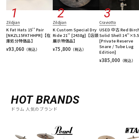
Zildjian
Zildjian
Craviotto
K Fat Hats 15'' Pair
K Custom Special Dry
USED 中古 Red Birc
[NKZL15FATHHPR]【在
Ride 21'' [2438g]【店頭
Solid Shell 14''×5.5
庫処分特価品】
展示特価品】
[Private Reserve
Snare / Tube Lug
93,060
75,800
¥
（税込）
¥
（税込）
Edition]
385,000
¥
（税込）
HOT BRANDS
ドラム 人気のブランド