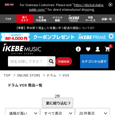
For Overseas Customers: Please visit "
https://global.ikebe-
gakki.com/
" for direct international shipping.
買う
売る
イベント
学割
TOP
店舗一覧
ストア
中古買取
動画
サービス
【重要】熊本県で発生した地震に伴う配送の遅延について(
07月29日
更新)
0
詳細検索
TOP
ONLINE STORE
ドラム
VOX
ドラム VOX 商品一覧
2
件
更に絞り込む
エレキギター
アコギ/エレアコ
価格が高い
すべて表示
20 件表示