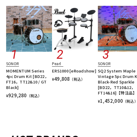
SONOR
Pearl
SONOR
MOMENTUM Series
ERS1000 [eRoadshow]
SQ2 System Maple
4pc Drum Kit [BD22，
Vintage 5pc Drum Ki
49,808
¥
（税込）
FT16，TT12&10 / GT
Black-Red Sparkle
Black]
[BD22，TT10&12，
FT14&16]【特注品】
929,280
¥
（税込）
1,452,000
¥
（税込