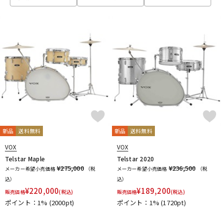
ベース
ウクレレ
ドラム
パーカッション
キーボード
電子ピアノ
管楽器
その他楽器
新品
送料無料
新品
送料無料
VOX
VOX
アンプ
エフェクター
Telstar Maple
Telstar 2020
¥275,000
¥236,500
メーカー希望小売価格
（税
メーカー希望小売価格
（税
込）
込）
¥
220,000
¥
189,200
販売価格
(税込)
販売価格
(税込)
DJ機器
DTM
ポイント：1%
(2000pt)
ポイント：1%
(1720pt)