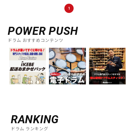
DTM オンライン納品
レコーディング機器
1
配信/ライブ機器
楽器アクセサリ
POWER PUSH
ドラム おすすめコンテンツ
中古
ヴィンテージ
RANKING
ドラム ランキング