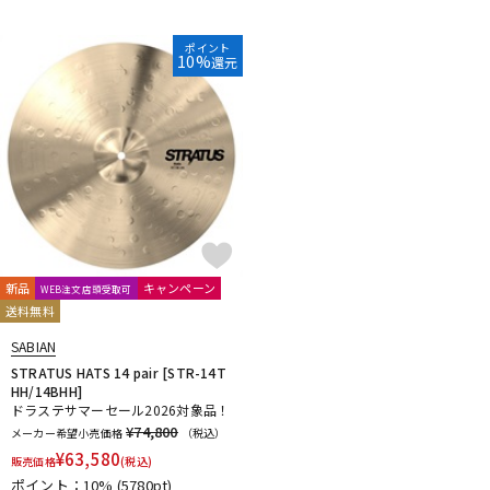
ポイント
10%
還元
新品
キャンペーン
WEB注文店頭受取可
送料無料
SABIAN
STRATUS HATS 14 pair [STR-14T
HH/14BHH]
ドラステサマーセール2026対象品！
¥74,800
メーカー希望小売価格
（税込）
¥
63,580
販売価格
(税込)
ポイント：10%
(5780pt)