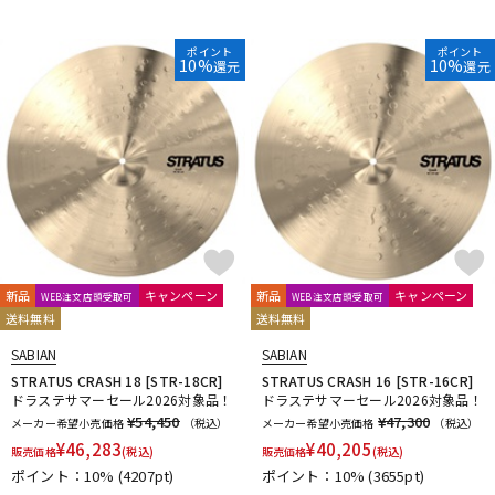
ポイント
ポイント
10%
10%
還元
還元
新品
キャンペーン
新品
キャンペーン
WEB注文店頭受取可
WEB注文店頭受取可
送料無料
送料無料
SABIAN
SABIAN
STRATUS CRASH 18 [STR-18CR]
STRATUS CRASH 16 [STR-16CR]
ドラステサマーセール2026対象品！
ドラステサマーセール2026対象品！
¥54,450
¥47,300
メーカー希望小売価格
（税込）
メーカー希望小売価格
（税込）
¥
46,283
¥
40,205
販売価格
(税込)
販売価格
(税込)
ポイント：10%
(4207pt)
ポイント：10%
(3655pt)