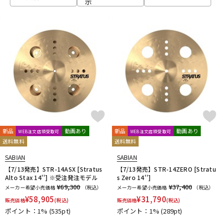
示
ベース
ウクレレ
ドラム
パーカッション
キーボード
電子ピアノ
管楽器
その他楽器
新品
動画あり
新品
動画あり
WEB注文店頭受取可
WEB注文店頭受取可
送料無料
送料無料
アンプ
エフェクター
SABIAN
SABIAN
【7/13発売】STR-14ASX [Stratus
【7/13発売】STR-14ZERO [Stratu
Alto Stax 14''] ※受注発注モデル
s Zero 14'']
¥69,300
¥37,400
メーカー希望小売価格
（税込）
メーカー希望小売価格
（税込）
DJ機器
DTM
¥
58,905
¥
31,790
販売価格
(税込)
販売価格
(税込)
ポイント：1%
(535pt)
ポイント：1%
(289pt)