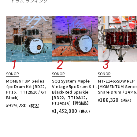
ドラム ランキング
SONOR
SONOR
SONOR
MOMENTUM Series
SQ2 System Maple
MT-E1465SDW REP
4pc Drum Kit [BD22，
Vintage 5pc Drum Kit -
[MOMENTUM Serie
FT16，TT12&10 / GT
Black-Red Sparkle
Snare Drum / 14×6.
Black]
[BD22，TT10&12，
188,320
¥
（税込）
FT14&16]【特注品】
929,280
¥
（税込）
1,452,000
¥
（税込）