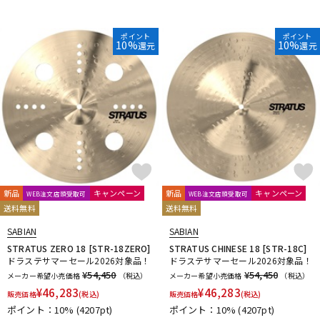
ポイント
ポイント
10%
10%
還元
還元
新品
キャンペーン
新品
キャンペーン
WEB注文店頭受取可
WEB注文店頭受取可
送料無料
送料無料
SABIAN
SABIAN
STRATUS ZERO 18 [STR-18ZERO]
STRATUS CHINESE 18 [STR-18C]
ドラステサマーセール2026対象品！
ドラステサマーセール2026対象品！
¥54,450
¥54,450
メーカー希望小売価格
（税込）
メーカー希望小売価格
（税込）
¥
46,283
¥
46,283
販売価格
(税込)
販売価格
(税込)
ポイント：10%
(4207pt)
ポイント：10%
(4207pt)