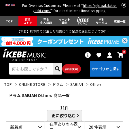
For Overseas Customers: Please visit "
https://global.ikebe-
gakki.com/
" for direct international shipping.
買う
売る
イベント
学割
TOP
店舗一覧
ストア
中古買取
動画
サービス
【重要】熊本県で発生した地震に伴う配送の遅延について(
07月29日
更新)
0
詳細検索
TOP
ONLINE STORE
ドラム
SABIAN
Others
ドラム SABIAN Others 商品一覧
11
件
更に絞り込む
エレキギター
アコギ/エレアコ
在庫ありのみ表
新着順
20 件表示