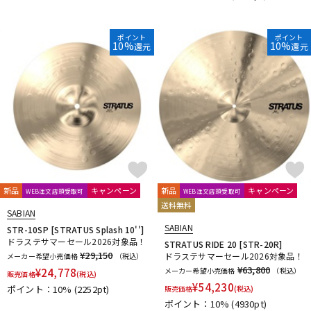
ポイント
ポイント
10%
10%
還元
還元
新品
キャンペーン
新品
キャンペーン
WEB注文店頭受取可
WEB注文店頭受取可
送料無料
SABIAN
SABIAN
STR-10SP [STRATUS Splash 10'']
ドラステサマーセール2026対象品！
STRATUS RIDE 20 [STR-20R]
¥29,150
ドラステサマーセール2026対象品！
メーカー希望小売価格
（税込）
¥63,800
¥
24,778
メーカー希望小売価格
（税込）
販売価格
(税込)
¥
54,230
ポイント：10%
(2252pt)
販売価格
(税込)
ポイント：10%
(4930pt)