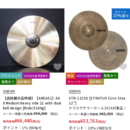
DTM オンライン納品
レコーディング機器
ポイント
10%
還元
配信/ライブ機器
楽器アクセサリ
中古
ヴィンテージ
アウトレット
新品
動画あり
WEB注文店頭受取可
WEB注文店頭受取可
動画あり
送料無料
キャンペーン
送料無料
SABIAN
SABIAN
【店頭展示品特価】【AREA51】AA
STR-12CSX [STRATUS Cirro Stax
X Medium heavy ride 21 with dual
12'']
bell design [Ride/3164g]
ドラステサマーセール2026対象品！
¥90,200
¥63,250
メーカー希望小売価格
（税込）
メーカー希望小売価格
（税込）
¥
66,440
¥
53,763
販売価格
(税込)
販売価格
(税込)
ポイント：1%
(604pt)
ポイント：10%
(4887pt)