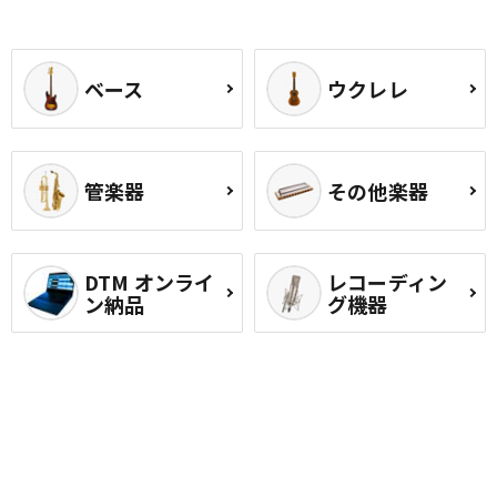
ベース
ウクレレ
管楽器
その他楽器
DTM オンライ
レコーディン
ン納品
グ機器