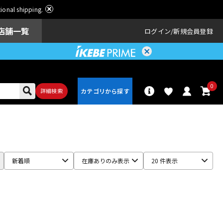
ational shipping.
店舗一覧
ログイン
新規会員登録
0
詳細検索
パーカッショ
ドラム
ン
新着順
在庫ありのみ表示
20 件表示
アンプ
エフェクター