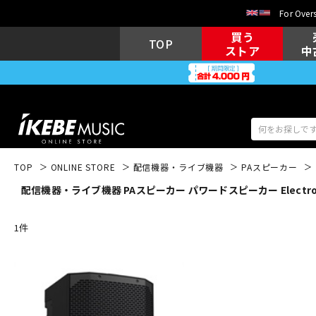
For Overs
買う
TOP
ストア
中
TOP
ONLINE STORE
配信機器・ライブ機器
PAスピーカー
配信機器・ライブ機器 PAスピーカー パワードスピーカー Electro 
アコギ/エレ
エレキギター
アコ
1
件
キーボード
電子ピアノ