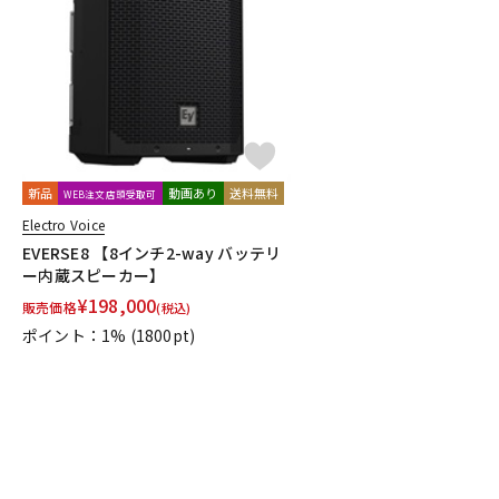
DJ機器
DTM
中古
ヴィンテー
新品
動画あり
送料無料
WEB注文店頭受取可
Electro Voice
EVERSE8 【8インチ2-way バッテリ
ー内蔵スピーカー】
¥
198,000
販売価格
(税込)
ポイント：1%
(1800pt)