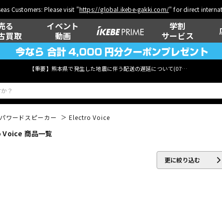
eas Customers: Please visit "
https://global.ikebe-gakki.com/
" for direct intern
売る
イベント
学割
古買取
動画
サービス
【重要】熊本県で発生した地震に伴う配送の遅延について(
07月29日
更新)
パワードスピーカー
Electro Voice
Voice 商品一覧
ベース
ウクレレ
更に絞り込む
管楽器
その他楽器