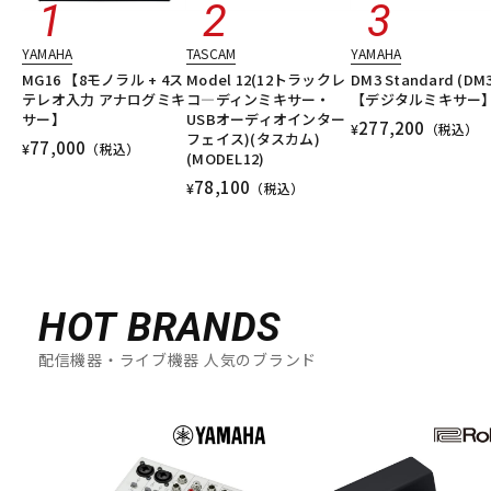
DTM オンライン納品
レコーディング機器
YAMAHA
TASCAM
YAMAHA
MG16 【8モノラル + 4ス
Model 12(12トラックレ
DM3 Standard (DM
配信/ライブ機器
楽器アクセサリ
テレオ入力 アナログミキ
コ―ディンミキサー・
【デジタルミキサー
サー】
USBオーディオインター
277,200
¥
（税込）
フェイス)(タスカム)
77,000
¥
（税込）
(MODEL12)
中古
ヴィンテージ
78,100
¥
（税込）
HOT BRANDS
配信機器・ライブ機器 人気のブランド