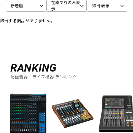
在庫ありのみ表
新着順
80 件表示
示
ベース
ウクレレ
該当する商品がありません。
ドラム
パーカッション
キーボード
電子ピアノ
RANKING
管楽器
その他楽器
配信機器・ライブ機器 ランキング
アンプ
エフェクター
DJ機器
DTM