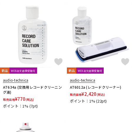
DTM オンライン納品
レコーディング機器
配信/ライブ機器
楽器アクセサリ
中古
ヴィンテージ
新品
新品
WEB注文店頭受取可
WEB注文店頭受取可
audio-technica
audio-technica
AT634a (交換用レコードクリーニン
AT6012a (レコードクリーナー)
グ液)
¥
2,420
販売価格
(税込)
¥
770
販売価格
(税込)
ポイント：1%
(22pt)
ポイント：1%
(7pt)