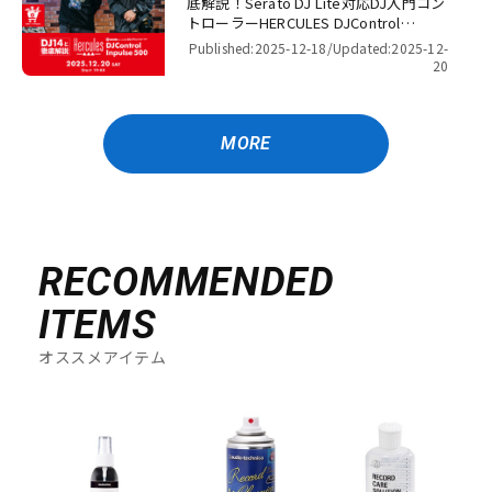
底解説！Serato DJ Lite対応DJ入門コン
トローラーHERCULES DJControl
Inpulse 500！【presented by パワー
Published:2025-12-18/
Updated:2025-12-
DJ’s 渋谷】
20
MORE
RECOMMENDED
ITEMS
オススメアイテム