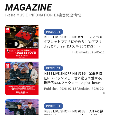
MAGAZINE
Ikebe MUSIC INFOMATION DJ機器関連情報
PRODUCT
IKEBE LIVE SHOPPING #213｜スマホや
タブレットですぐに始める！DJアプリ
djayとPioneer DJ DJM-S5でDVS！
【presented by パワーDJ’s 渋谷】
Published:2026-05-11
PRODUCT
IKEBE LIVE SHOPPING #196｜楽曲を自
在にリミックスし、音と動きで魅せる。
新世代DJエフェクター「AlphaTheta
RMX-IGNITE」！【presented by パワー
Published:2026-02-15/
Updated:2026-02-
DJ’s 渋谷】
18
PRODUCT
IKEBE LIVE SHOPPING #183｜DJ14と徹