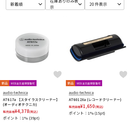
在庫ありのみ表
新着順
20 件表示
示
ベース
ウクレレ
ドラム
パーカッション
キーボード
電子ピアノ
管楽器
その他楽器
新品
新品
WEB注文店頭受取可
WEB注文店頭受取可
アンプ
エフェクター
audio-technica
audio-technica
AT617a 【スタイラスクリーナー】
AT6012Xa (レコードクリーナー)
(オーディオテクニカ)
¥
1,650
販売価格
(税込)
¥
4,378
販売価格
(税込)
ポイント：1%
(15pt)
DJ機器
DTM
ポイント：1%
(39pt)