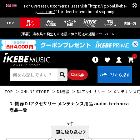
For Overseas Customers: Please visit "
https://global.ikebe-
gakki.com/
" for direct international shipping.
買う
売る
イベント
学割
TOP
店舗一覧
ストア
中古買取
動画
サービス
【重要】熊本県で発生した地震に伴う配送の遅延について(
07月29日
更新)
0
詳細検索
TOP
ONLINE STORE
DJ機器
DJアクセサリー
メンテナンス
DJ機器 DJアクセサリー メンテナンス用品 audio-technica
商品一覧
5
件
エレキギター
アコギ/エレアコ
更に絞り込む