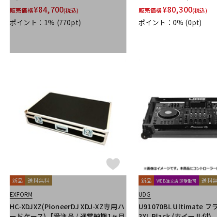
¥
84,700
¥
80,300
販売価格
販売価格
(税込)
(税込)
ポイント：1%
(770pt)
ポイント：0%
(0pt)
新品
送料無料
新品
送料
WEB注文店頭受取可
EXFORM
UDG
HC-XDJXZ(PioneerDJ XDJ-XZ専用ハ
U91070BL Ultimate
ードケース)【受注品 / 通常納期1ヶ月
3XL Black (ホイール付) 