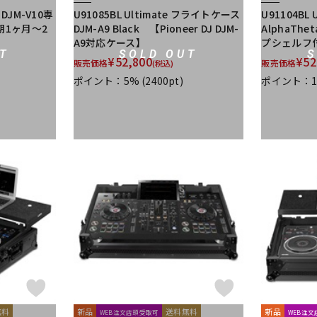
J DJM-V10専
U91085BL Ultimate フライトケース
U91104BL
期1ヶ月～2
DJM-A9 Black 【Pioneer DJ DJM-
AlphaThe
A9対応ケース】
プシェルフ付
T
SOLD OUT
¥
52,800
¥
52
販売価格
販売価格
(税込)
ポイント：5%
(2400pt)
ポイント：
無料
新品
送料無料
新品
WEB注文店頭受取可
WEB注