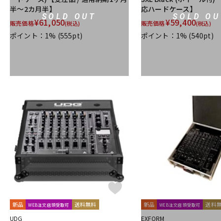
半～2カ月半】
応ハードケース】
SOLD OUT
SOLD OU
¥
61,050
¥
59,400
販売価格
販売価格
(税込)
(税込)
ポイント：1%
(555pt)
ポイント：1%
(540pt)
新品
送料無料
新品
送料
WEB注文店頭受取可
WEB注文店頭受取可
UDG
EXFORM