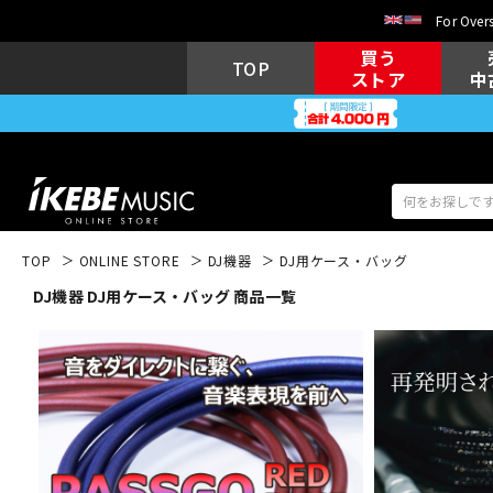
For Overs
買う
TOP
ストア
中
TOP
ONLINE STORE
DJ機器
DJ用ケース・バッグ
DJ機器 DJ用ケース・バッグ 商品一覧
アコギ/エレ
エレキギター
アコ
キーボード
電子ピアノ