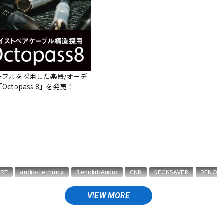
DTM オンラ
レコーディン
イン納品
グ機器
ジ
ーブルを採用した楽器/オーデ
ctopass 8」を発売！
ART
audio-technica
BenidubAudio
CNB
DECKSAVER
DENO
VIEW MORE
A
MAGMA
MUSIC NOMAD
NAGAOKA
Native Instruments
N