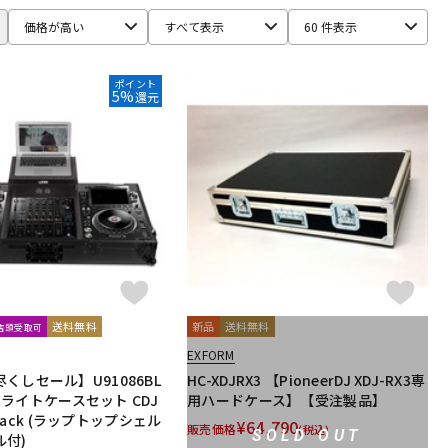
価格が高い
すべて表示
60 件表示
-MODA
YAXI
ポイント
5%
還元
送料無料
新品
送料無料
文店頭受取可
EXFORM
くしセール】U91086BL
HC-XDJRX3 【PioneerDJ XDJ-RX3専
e フライトケースセット CDJ
用ハードケース】【受注製品】
 Black (ラップトップシェル
¥
64,790
販売価格
(税込)
SOLD OUT
ル付)