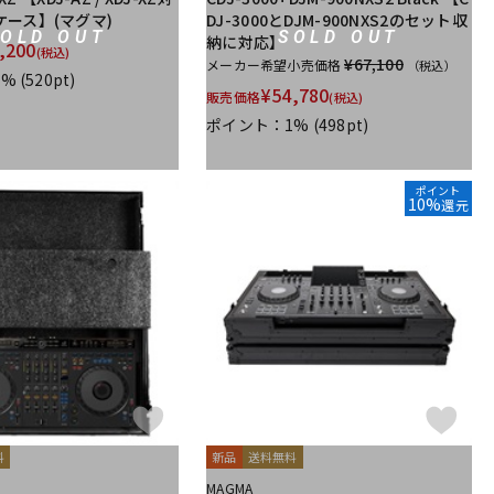
ース】(マグマ)
DJ-3000とDJM-900NXS2のセット収
SOLD OUT
SOLD OUT
納に対応】
,200
(税込)
¥67,100
メーカー希望小売価格
（税込）
1%
(520pt)
¥
54,780
販売価格
(税込)
ポイント：1%
(498pt)
ポイント
10%
還元
料
新品
送料無料
MAGMA