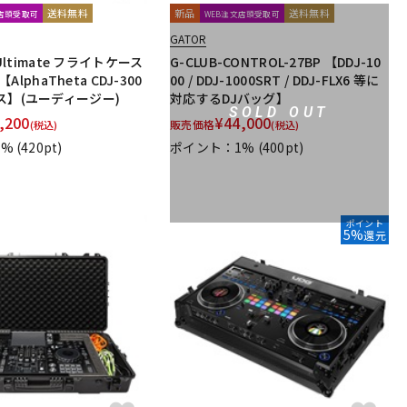
送料無料
新品
送料無料
文店頭受取可
WEB注文店頭受取可
GATOR
 Ultimate フライトケース
G-CLUB-CONTROL-27BP 【DDJ-10
 【AlphaTheta CDJ-300
00 / DDJ-1000SRT / DDJ-FLX6 等に
ス】(ユーディージー)
対応するDJバッグ】
SOLD OUT
,200
¥
44,000
販売価格
(税込)
(税込)
1%
(420pt)
ポイント：1%
(400pt)
ポイント
5%
還元