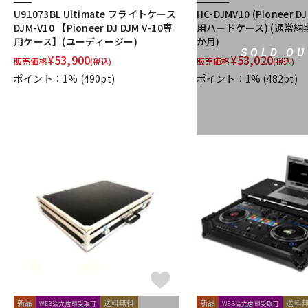
U91073BL Ultimate フライトケース
HC-DJMV10 (Pioneer D
DJM-V10 【Pioneer DJ DJM V-10専
用ハードケース) (通常納
用ケース】(ユーディージー)
か月)
SOLD OU
¥
53,900
¥
53,020
販売価格
販売価格
(税込)
(税込)
ポイント：1%
(490pt)
ポイント：1%
(482pt)
新品
送料無料
新品
送料
WEB注文店頭受取可
WEB注文店頭受取可