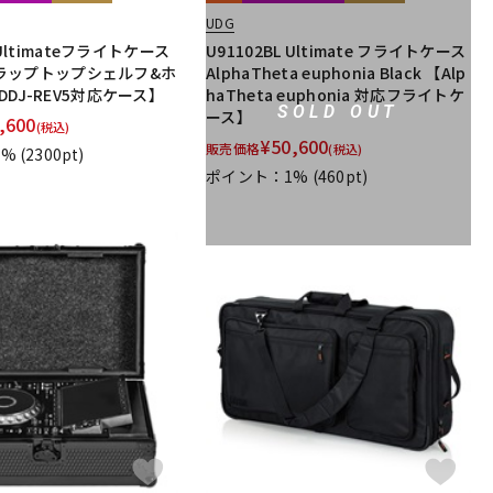
UDG
 Ultimateフライトケース
U91102BL Ultimate フライトケース
V5(ラップトップシェルフ&ホ
AlphaTheta euphonia Black 【Alp
DDJ-REV5対応ケース】
haTheta euphonia 対応フライトケ
SOLD OUT
ース】
,600
(税込)
¥
50,600
販売価格
(税込)
5%
(2300pt)
ポイント：1%
(460pt)