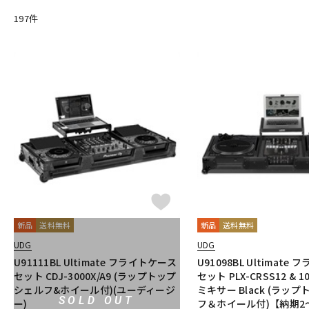
Pioneer DJ
Playdifferently
PRO-STAND
QUIK LOK
QU
197
件
S-Y
SANWA SUPPLY
SENNHEISER
SEQUENZ
serato
stoky
他
100SOUNDS
HEADLINER
Thunderplugs
AlphaTheta
DJ
新品
送料無料
新品
送料無料
UDG
UDG
U91111BL Ultimate フライトケース
U91098BL Ultimate
セット CDJ-3000X/A9 (ラップトップ
セット PLX-CRSS12 & 
シェルフ&ホイール付)(ユーディージ
ミキサー Black (ラッ
SOLD OUT
ー)
フ＆ホイール付)【納期2