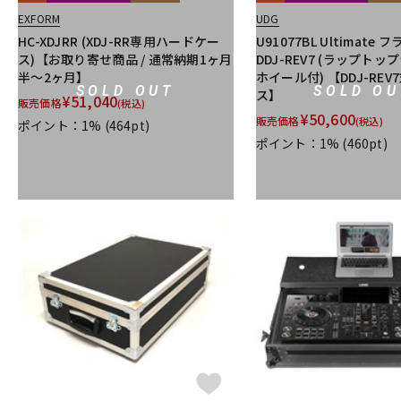
EXFORM
UDG
HC-XDJRR (XDJ-RR専用ハードケー
U91077BL Ultimate
ス)【お取り寄せ商品 / 通常納期1ヶ月
DDJ-REV7 (ラップト
半～2ヶ月】
ホイール付) 【DDJ-RE
SOLD OUT
SOLD OU
ス】
¥
51,040
販売価格
(税込)
¥
50,600
販売価格
(税込)
ポイント：1%
(464pt)
ポイント：1%
(460pt)