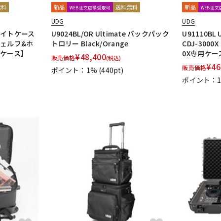
無料
新品
送料無料
新品
WEB注文店頭受取可
WEB注
UDG
UDG
eフライトケース
U9024BL/OR Ultimate バックパック
U91110BL
シェルフ&ホ
トロリー Black/Orange
CDJ-3000X
応ケース】
0X専用ケー
¥
48,400
販売価格
(税込)
¥
46
販売価格
ポイント：1%
(440pt)
ポイント：