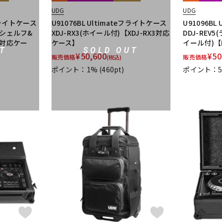
UDG
UDG
 フライトケース
U91076BL Ultimateフライトケース
U91096BL
ップシェルフ&
XDJ-RX3(ホイール付)【XDJ-RX3対応
DDJ-RE
V7対応ケー
ケース】
イール付)【
T
SOLD OUT
¥
50,600
¥
50
販売価格
販売価格
(税込)
ポイント：1%
(460pt)
ポイント：