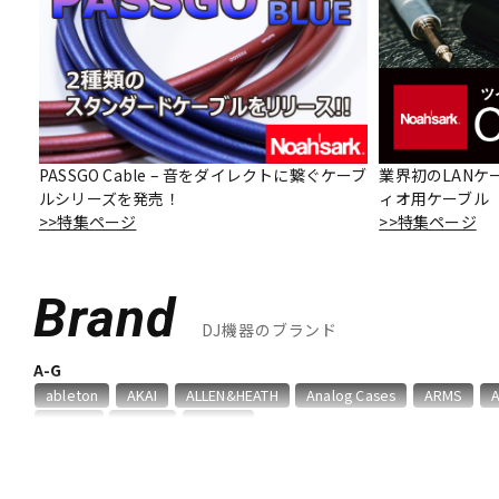
DJ機器
DTM
中古
ヴィンテー
PASSGO Cable – 音をダイレクトに繋ぐケーブ
業界初のLANケ
ルシリーズを発売！
ィオ用ケーブル「O
>>特集ページ
>>特集ページ
Brand
DJ機器のブランド
A-G
ableton
AKAI
ALLEN&HEATH
Analog Cases
ARMS
GATOR
gemini
Gravity
H-R
HERCULES
IKO
ION
JICO
Kikutani
KORG
KRYN