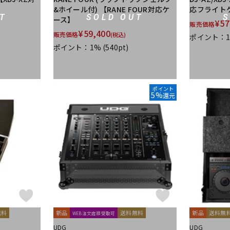
&ホイール付) 【RANE FOUR対応ケ
応フライトケ
T
SOLD OUT
ース】
¥
57
販売価格
¥
59,400
販売価格
(税込)
ポイント：
ポイント：1%
(540pt)
ポイント
5%
還元
無料
新品
送料無料
新品
送料無
WEB注文店頭受取可
UDG
UDG