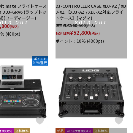
 Ultimate フライトケース
DJ-CONTROLLER CASE XDJ-AZ / XD
ta DDJ-GRV6 (ラップトッ
J-XZ 【XDJ-AZ / XDJ-XZ対応フライ
)(ユーディージー)
トケース】(マグマ)
SOLD OUT
SOLD OUT
,800
¥
60,500
販売価格
(税込)
(税込)
¥
52,800
特別価格
(税込)
1%
(480pt)
ポイント：10%
(4800pt)
ポイント
5%
還元
送料無料
新品
送料無料
文店頭受取可
WEB注文店頭受取可