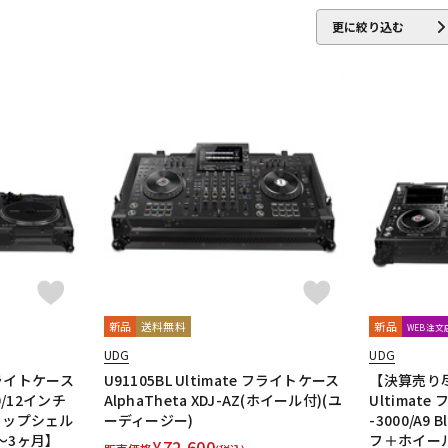
INTET
RANE
reloop
Roland
更に絞り込む
o
Tech
Technics
UDG
unknown
Vermona
Vestax
V
.Studio
Hasegawa
新品
送料無料
新品
WEB注
UDG
UDG
 フライトケース
U91105BL Ultimate フライトケース
【決算売り尽
10/12インチ
AlphaTheta XDJ-AZ(ホイール付)(ユ
Ultimat
プトップシェル
ーディージー)
-3000/A9
～3ヶ月】
フ＋ホイー
¥
72,600