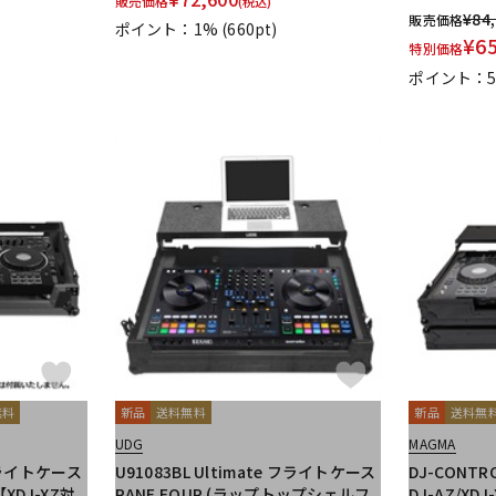
販売価格
(税込)
¥
84
販売価格
ポイント：1%
(660pt)
¥
6
特別価格
ポイント：
無料
新品
送料無料
新品
送料無
UDG
MAGMA
 フライトケース
U91083BL Ultimate フライトケース
DJ-CONTR
【XDJ-XZ対
RANE FOUR (ラップトップシェルフ
DJ-AZ/XDJ-