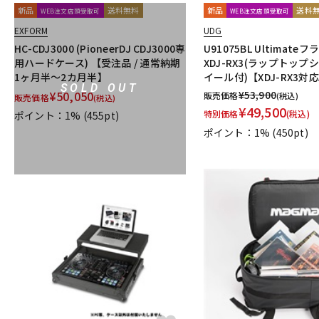
新品
送料無料
新品
送料
WEB注文店頭受取可
WEB注文店頭受取可
EXFORM
UDG
HC-CDJ3000 (PioneerDJ CDJ3000専
U91075BL Ultimat
用ハードケース) 【受注品 / 通常納期
XDJ-RX3(ラップトップ
1ヶ月半～2カ月半】
イール付)【XDJ-RX3対
SOLD OUT
¥
50,050
¥
53,900
販売価格
(税込)
販売価格
(税込)
¥
49,500
特別価格
(税込)
ポイント：1%
(455pt)
ポイント：1%
(450pt)