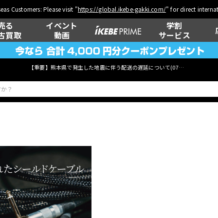
eas Customers: Please visit "
https://global.ikebe-gakki.com/
" for direct intern
売る
イベント
学割
古買取
動画
サービス
【重要】熊本県で発生した地震に伴う配送の遅延について(
07月29日
更新)
ベース
ウクレレ
管楽器
その他楽器