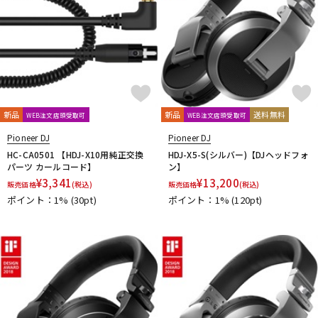
新品
新品
送料無料
WEB注文店頭受取可
WEB注文店頭受取可
Pioneer DJ
Pioneer DJ
HC-CA0501 【HDJ-X10用純正交換
HDJ-X5-S(シルバー)【DJヘッドフォ
パーツ カールコード】
ン】
¥
3,341
¥
13,200
販売価格
(税込)
販売価格
(税込)
ポイント：1%
(30pt)
ポイント：1%
(120pt)