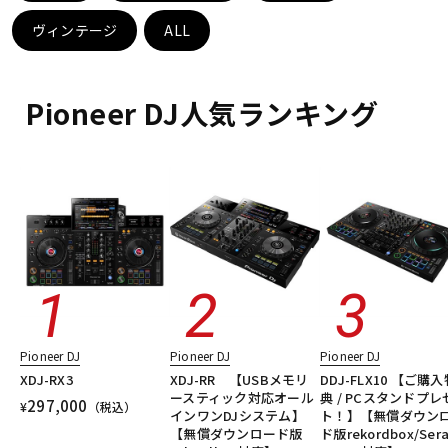
ヴィンテージ
ALL
ドラム
パーカッション
Pioneer DJ人気ランキング
キーボード
電子ピアノ
管楽器
その他楽器
アンプ
エフェクター
DJ機器
DTM
Pioneer DJ
Pioneer DJ
Pioneer DJ
XDJ-RX3
XDJ-RR 【USBメモリ
DDJ-FLX10 【ご購入
ースティック対応オール
典 / PCスタンドプレ
297,000
DTM オンライン納品
レコーディング機器
¥
（税込）
インワンDJシステム】
ト！】【無償ダウン
【無償ダウンロード版
ド版rekordbox/Sera