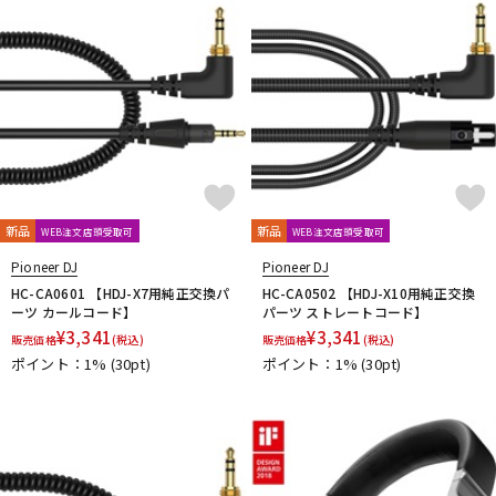
新品
新品
WEB注文店頭受取可
WEB注文店頭受取可
Pioneer DJ
Pioneer DJ
HC-CA0601 【HDJ-X7用純正交換パ
HC-CA0502 【HDJ-X10用純正交換
ーツ カールコード】
パーツ ストレートコード】
¥
3,341
¥
3,341
販売価格
(税込)
販売価格
(税込)
ポイント：1%
(30pt)
ポイント：1%
(30pt)