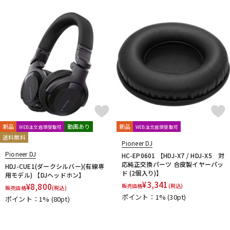
新品
動画あり
新品
WEB注文店頭受取可
WEB注文店頭受取可
送料無料
Pioneer DJ
Pioneer DJ
HC-EP0601 【HDJ-X7 / HDJ-X5 対
応純正交換パーツ 合皮製イヤーパッ
HDJ-CUE1(ダークシルバー)(有線専
ド (2個入り)】
用モデル) 【DJヘッドホン】
¥
3,341
¥
8,800
販売価格
(税込)
販売価格
(税込)
ポイント：1%
(30pt)
ポイント：1%
(80pt)