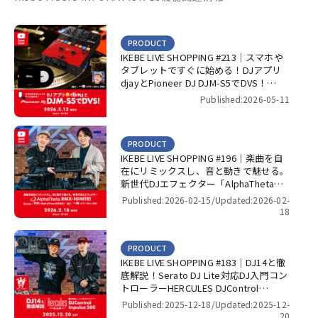
PRODUCT
IKEBE LIVE SHOPPING #213｜スマホや
タブレットですぐに始める！DJアプリ
djayとPioneer DJ DJM-S5でDVS！
【presented by パワーDJ’s 渋谷】
Published:2026-05-11
PRODUCT
IKEBE LIVE SHOPPING #196｜楽曲を自
在にリミックスし、音と動きで魅せる。
新世代DJエフェクター「AlphaTheta
RMX-IGNITE」！【presented by パワー
Published:2026-02-15/
Updated:2026-02-
DJ’s 渋谷】
18
PRODUCT
IKEBE LIVE SHOPPING #183｜DJ14と徹
底解説！Serato DJ Lite対応DJ入門コン
トローラーHERCULES DJControl
Inpulse 500！【presented by パワー
Published:2025-12-18/
Updated:2025-12-
DJ’s 渋谷】
20