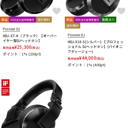
新品
送料無料
新品
動画あり
WEB注文店頭受取可
WEB注文店頭受取可
送料無料
Pioneer DJ
Pioneer DJ
HDJ-X7-K（ブラック）【オーバー
イヤー型DJヘッドホン】
HDJ-X10-S(シルバー) 【プロフェッ
¥
25,300
ショナル DJヘッドホン】(パイオニ
販売価格
(税込)
アディージェー)
ポイント：1%
(230pt)
¥
44,000
販売価格
(税込)
ポイント：1%
(400pt)