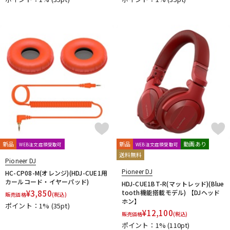
新品
新品
動画あり
WEB注文店頭受取可
WEB注文店頭受取可
送料無料
Pioneer DJ
Pioneer DJ
HC-CP08-M(オレンジ)(HDJ-CUE1用
カールコード・イヤーパッド)
HDJ-CUE1BT-R(マットレッド)(Blue
¥
3,850
tooth機能搭載モデル) 【DJヘッド
販売価格
(税込)
ホン】
ポイント：1%
(35pt)
¥
12,100
販売価格
(税込)
ポイント：1%
(110pt)