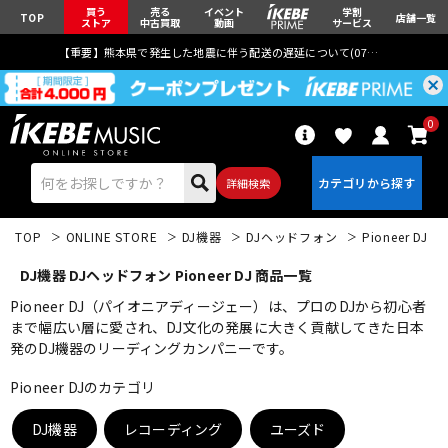
買う
売る
イベント
学割
TOP
店舗一覧
ストア
中古買取
動画
サービス
【重要】熊本県で発生した地震に伴う配送の遅延について(
07月29日
更新)
0
詳細検索
TOP
ONLINE STORE
DJ機器
DJヘッドフォン
Pioneer DJ
DJ機器 DJヘッドフォン Pioneer DJ 商品一覧
Pioneer DJ（パイオニアディージェー）は、プロのDJから初心者
まで幅広い層に愛され、DJ文化の発展に大きく貢献してきた日本
発のDJ機器のリーディングカンパニーです。
エレキギター
アコギ/エレアコ
Pioneer DJのカテゴリ
ベース
ウクレレ
DJ機器
レコーディング
ユーズド