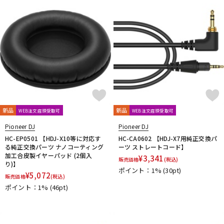
新品
新品
WEB注文店頭受取可
WEB注文店頭受取可
Pioneer DJ
Pioneer DJ
HC-EP0501 【HDJ-X10等に対応す
HC-CA0602 【HDJ-X7用純正交換パ
る純正交換パーツ ナノコーティング
ーツ ストレートコード】
加工合皮製イヤーパッド (2個入
¥
3,341
販売価格
(税込)
り)】
ポイント：1%
(30pt)
¥
5,072
販売価格
(税込)
ポイント：1%
(46pt)