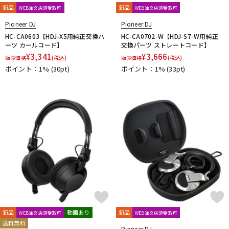
新品
新品
WEB注文店頭受取可
WEB注文店頭受取可
Pioneer DJ
Pioneer DJ
HC-CA0603【HDJ-X5用純正交換パ
HC-CA0702-W【HDJ-S7-W用純正
ーツ カールコード】
交換パーツ ストレートコード】
¥
3,341
¥
3,666
販売価格
(税込)
販売価格
(税込)
ポイント：1%
(30pt)
ポイント：1%
(33pt)
新品
動画あり
新品
WEB注文店頭受取可
WEB注文店頭受取可
送料無料
Pioneer DJ