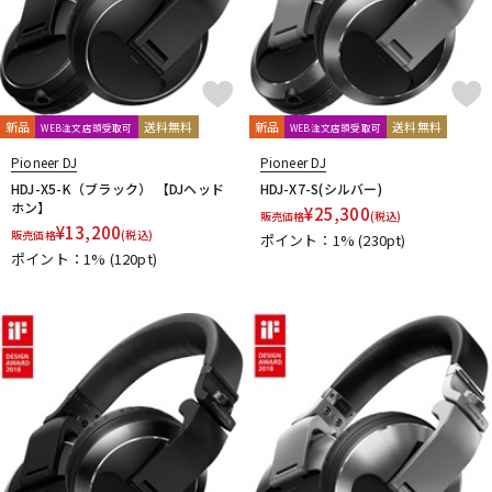
新品
送料無料
新品
送料無料
WEB注文店頭受取可
WEB注文店頭受取可
Pioneer DJ
Pioneer DJ
HDJ-X5-K（ブラック） 【DJヘッド
HDJ-X7-S(シルバー)
ホン】
¥
25,300
販売価格
(税込)
¥
13,200
販売価格
(税込)
ポイント：1%
(230pt)
ポイント：1%
(120pt)