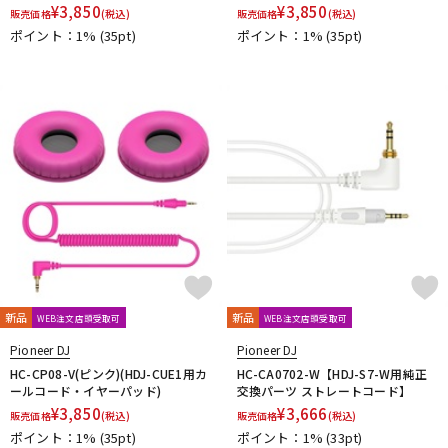
¥
3,850
¥
3,850
販売価格
(税込)
販売価格
(税込)
ポイント：1%
(35pt)
ポイント：1%
(35pt)
新品
新品
WEB注文店頭受取可
WEB注文店頭受取可
Pioneer DJ
Pioneer DJ
HC-CP08-V(ピンク)(HDJ-CUE1用カ
HC-CA0702-W【HDJ-S7-W用純正
ールコード・イヤーパッド)
交換パーツ ストレートコード】
¥
3,850
¥
3,666
販売価格
(税込)
販売価格
(税込)
ポイント：1%
(35pt)
ポイント：1%
(33pt)