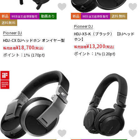
新品
動画あり
新品
送料無料
WEB注文店頭受取可
WEB注文店頭受取可
送料無料
Pioneer DJ
Pioneer DJ
HDJ-X5-K（ブラック） 【DJヘッド
ホン】
HDJ-CX DJヘッドホン オンイヤー型
¥
13,200
¥
18,700
販売価格
(税込)
販売価格
(税込)
ポイント：1%
(120pt)
ポイント：1%
(170pt)