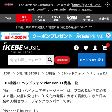
For Overseas Customers: Please visit "
https://global.ikebe-
gakki.com/
" for direct international shipping.
買う
売る
イベント
学割
TOP
店舗一覧
ストア
中古買取
動画
サービス
【重要】熊本県で発生した地震に伴う配送の遅延について(
07月29日
更新)
0
詳細検索
TOP
ONLINE STORE
DJ機器
DJヘッドフォン
Pioneer DJ
DJ機器 DJヘッドフォン Pioneer DJ 商品一覧
Pioneer DJ（パイオニアディージェー）は、プロのDJから初心者
まで幅広い層に愛され、DJ文化の発展に大きく貢献してきた日本
発のDJ機器のリーディングカンパニーです。
エレキギター
アコギ/エレアコ
Pioneer DJのカテゴリ