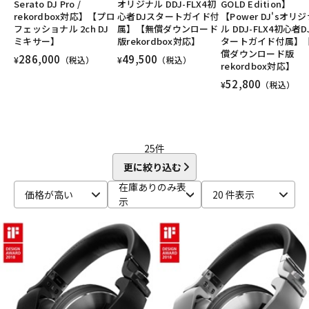
Serato DJ Pro /
オリジナル DDJ-FLX4初
GOLD Edition】
DTM オンライン納品
レコーディング機器
rekordbox対応】【プロ
心者DJスタートガイド付
【Power DJ'sオリ
フェッショナル 2ch DJ
属】【無償ダウンロード
ル DDJ-FLX4初心者D
ミキサー】
版rekordbox対応】
タートガイド付属】
償ダウンロード版
286,000
49,500
配信/ライブ機器
楽器アクセサリ
¥
（税込）
¥
（税込）
rekordbox対応】
52,800
¥
（税込）
中古
ヴィンテージ
25
件
更に絞り込む
在庫ありのみ表
価格が高い
20 件表示
示