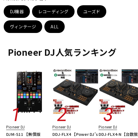
ベース
ウクレレ
DJ機器
レコーディング
ユーズド
ヴィンテージ
ALL
ドラム
パーカッション
Pioneer DJ人気ランキング
キーボード
電子ピアノ
管楽器
その他楽器
アンプ
エフェクター
DJ機器
DTM
Pioneer DJ
Pioneer DJ
Pioneer DJ
DJM-S11 【無償版
DDJ-FLX4 【Power DJ's
DDJ-FLX4-N【台数