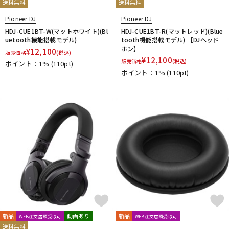
送料無料
送料無料
Pioneer DJ
Pioneer DJ
HDJ-CUE1BT-W(マットホワイト)(Bl
HDJ-CUE1BT-R(マットレッド)(Blue
uetooth機能搭載モデル)
tooth機能搭載モデル) 【DJヘッド
ホン】
¥
12,100
販売価格
(税込)
¥
12,100
販売価格
(税込)
ポイント：1%
(110pt)
ポイント：1%
(110pt)
新品
動画あり
新品
WEB注文店頭受取可
WEB注文店頭受取可
送料無料