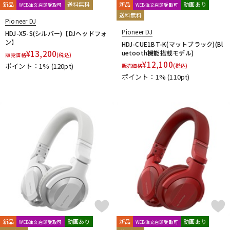
新品
送料無料
新品
動画あり
WEB注文店頭受取可
WEB注文店頭受取可
送料無料
Pioneer DJ
Pioneer DJ
HDJ-X5-S(シルバー)【DJヘッドフォ
ン】
HDJ-CUE1BT-K(マットブラック)(Bl
¥
13,200
uetooth機能搭載モデル)
販売価格
(税込)
¥
12,100
ポイント：1%
(120pt)
販売価格
(税込)
ポイント：1%
(110pt)
新品
動画あり
新品
動画あり
WEB注文店頭受取可
WEB注文店頭受取可