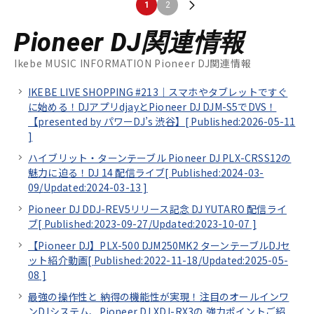
1
2
Pioneer DJ関連情報
Ikebe MUSIC INFORMATION Pioneer DJ関連情報
IKEBE LIVE SHOPPING #213｜スマホやタブレットですぐ
に始める！DJアプリdjayとPioneer DJ DJM-S5でDVS！
【presented by パワーDJ’s 渋谷】[
Published:2026-05-11
]
ハイブリット・ターンテーブル Pioneer DJ PLX-CRSS12の
魅力に迫る！DJ 14 配信ライブ[
Published:2024-03-
09/
Updated:2024-03-13
]
Pioneer DJ DDJ-REV5リリース記念 DJ YUTARO 配信ライ
ブ[
Published:2023-09-27/
Updated:2023-10-07
]
【Pioneer DJ】PLX-500 DJM250MK2 ターンテーブルDJセ
ット紹介動画[
Published:2022-11-18/
Updated:2025-05-
08
]
最強の操作性と 納得の機能性が実現！注目のオールインワ
ンDJシステム、Pioneer DJ XDJ-RX3の 強力ポイントご紹