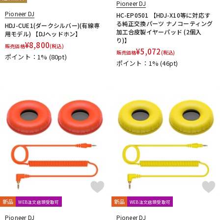
Pioneer DJ
Pioneer DJ
HC-EP0501 【HDJ-X10等に対応す
る純正交換パーツ ナノコーティング
HDJ-CUE1(ダークシルバー)(有線専
加工合皮製イヤーパッド (2個入
用モデル) 【DJヘッドホン】
り)】
¥
8,800
販売価格
(税込)
¥
5,072
販売価格
(税込)
ポイント：1%
(80pt)
ポイント：1%
(46pt)
新品
新品
WEB注文店頭受取可
WEB注文店頭受取可
Pioneer DJ
Pioneer DJ