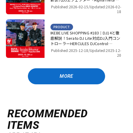
RMX-IGNITE」！【presented by パワー
Published:2026-02-15/
Updated:2026-02-
DJ’s 渋谷】
18
PRODUCT
IKEBE LIVE SHOPPING #183｜DJ14と徹
底解説！Serato DJ Lite対応DJ入門コン
トローラーHERCULES DJControl
Inpulse 500！【presented by パワー
Published:2025-12-18/
Updated:2025-12-
DJ’s 渋谷】
20
MORE
RECOMMENDED
ITEMS