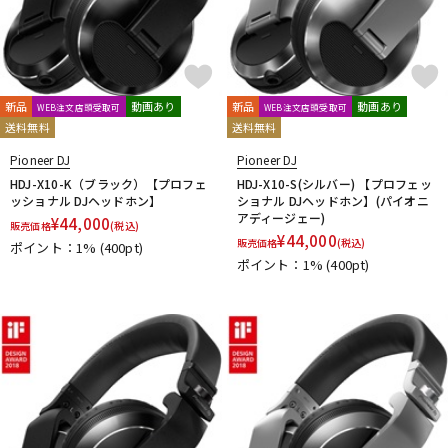
新品
動画あり
新品
動画あり
WEB注文店頭受取可
WEB注文店頭受取可
送料無料
送料無料
Pioneer DJ
Pioneer DJ
HDJ-X10-K（ブラック）【プロフェ
HDJ-X10-S(シルバー) 【プロフェッ
ッショナル DJヘッドホン】
ショナル DJヘッドホン】(パイオニ
アディージェー)
¥
44,000
販売価格
(税込)
¥
44,000
販売価格
(税込)
ポイント：1%
(400pt)
ポイント：1%
(400pt)