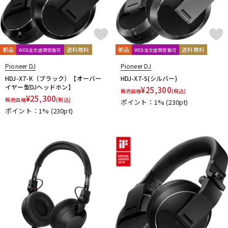
新品
送料無料
新品
送料無料
WEB注文店頭受取可
WEB注文店頭受取可
Pioneer DJ
Pioneer DJ
HDJ-X7-K（ブラック）【オーバー
HDJ-X7-S(シルバー)
イヤー型DJヘッドホン】
¥
25,300
販売価格
(税込)
¥
25,300
販売価格
(税込)
ポイント：1%
(230pt)
ポイント：1%
(230pt)