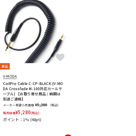
DTM オンライン納品
レコーディング機器
配信/ライブ機器
楽器アクセサリ
中古
ヴィンテージ
新品
V-MODA
CoilPro Cable C-CP-BLACK (V-MO
DA Crossfade M-100対応カールケ
ーブル) 【お取り寄せ商品 / 納期は
別途ご連絡】
¥5,280
メーカー希望小売価格
（税込）
¥
5,280
販売価格
(税込)
ポイント：1%
(48pt)