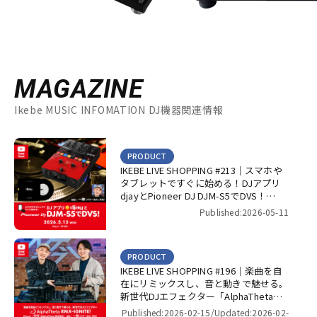
MAGAZINE
Ikebe MUSIC INFOMATION DJ機器関連情報
PRODUCT
IKEBE LIVE SHOPPING #213｜スマホや
タブレットですぐに始める！DJアプリ
djayとPioneer DJ DJM-S5でDVS！
【presented by パワーDJ’s 渋谷】
Published:2026-05-11
PRODUCT
IKEBE LIVE SHOPPING #196｜楽曲を自
在にリミックスし、音と動きで魅せる。
新世代DJエフェクター「AlphaTheta
RMX-IGNITE」！【presented by パワー
Published:2026-02-15/
Updated:2026-02-