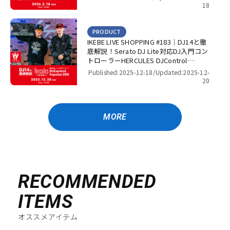
DJ’s 渋谷】
18
PRODUCT
IKEBE LIVE SHOPPING #183｜DJ14と徹
底解説！Serato DJ Lite対応DJ入門コン
トローラーHERCULES DJControl
Inpulse 500！【presented by パワー
Published:2025-12-18/
Updated:2025-12-
DJ’s 渋谷】
20
MORE
RECOMMENDED
ITEMS
オススメアイテム