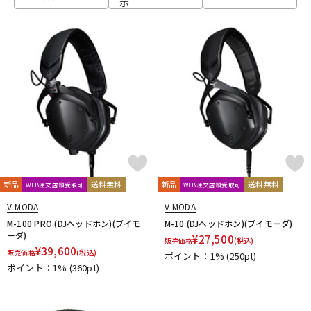
示
ベース
ウクレレ
ドラム
パーカッション
キーボード
電子ピアノ
管楽器
その他楽器
新品
送料無料
新品
送料無料
WEB注文店頭受取可
WEB注文店頭受取可
V-MODA
V-MODA
アンプ
エフェクター
M-100 PRO (DJヘッドホン)(ブイモ
M-10 (DJヘッドホン)(ブイモーダ)
ーダ)
¥
27,500
販売価格
(税込)
¥
39,600
販売価格
(税込)
ポイント：1%
(250pt)
ポイント：1%
(360pt)
DJ機器
DTM