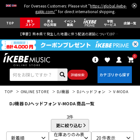
For Overseas Customers: Please visit "
https://global.ikebe-
gakki.com/
" for direct international shipping.
買う
売る
イベント
学割
TOP
店舗一覧
ストア
中古買取
動画
サービス
【重要】熊本県で発生した地震に伴う配送の遅延について(
07月29日
更新)
0
詳細検索
TOP
ONLINE STORE
DJ機器
DJヘッドフォン
V-MODA
DJ機器 DJヘッドフォン V-MODA 商品一覧
3
件
更に絞り込む
エレキギター
アコギ/エレアコ
在庫ありのみ表
新着順
20 件表示