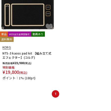
新品
動画あり
WEB注文店頭受取可
送料無料
KORG
NTS-3 kaoss pad kit 【組み立て式
エフェクター】(コルグ)
¥
23,980
販売価格
(税込)
特別価格
¥
19,800
(税込)
ポイント：1%
(180pt)
1