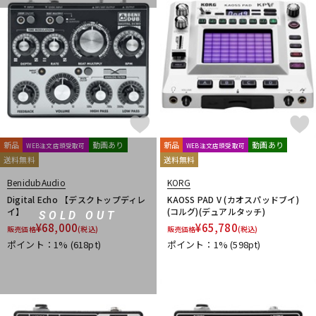
新品
動画あり
新品
動画あり
WEB注文店頭受取可
WEB注文店頭受取可
送料無料
送料無料
BenidubAudio
KORG
Digital Echo 【デスクトップディレ
KAOSS PAD V (カオスパッドブイ)
イ】
(コルグ)(デュアルタッチ)
SOLD OUT
¥
68,000
¥
65,780
販売価格
(税込)
販売価格
(税込)
ポイント：1%
(618pt)
ポイント：1%
(598pt)