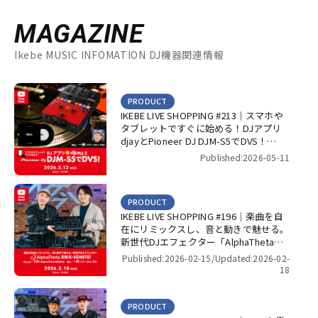
MAGAZINE
Ikebe MUSIC INFOMATION DJ機器関連情報
PRODUCT
IKEBE LIVE SHOPPING #213｜スマホや
タブレットですぐに始める！DJアプリ
djayとPioneer DJ DJM-S5でDVS！
【presented by パワーDJ’s 渋谷】
Published:2026-05-11
PRODUCT
IKEBE LIVE SHOPPING #196｜楽曲を自
在にリミックスし、音と動きで魅せる。
新世代DJエフェクター「AlphaTheta
RMX-IGNITE」！【presented by パワー
Published:2026-02-15/
Updated:2026-02-
DJ’s 渋谷】
18
PRODUCT