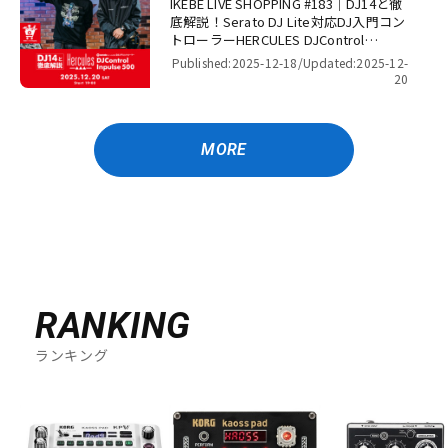
IKEBE LIVE SHOPPING #183｜DJ14と徹
底解説！Serato DJ Lite対応DJ入門コン
トローラーHERCULES DJControl
Inpulse 500！【presented by パワー
Published:2025-12-18/
Updated:2025-12-
DJ’s 渋谷】
20
MORE
RANKING
ランキング