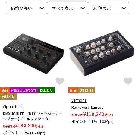
KRYNA
MAGMA
MUSIC NOMAD
NAGAOKA
DTM オンライン納品
レコーディング機器
価格が高い
すべて表示
20 件表示
Native Instruments
NOVATION
Numark
Ortofon
Oyaide
PHONON
Pioneer DJ
Playdifferently
PRO-STAND
QUIK LOK
QUINTET
RANE
reloop
配信/ライブ機器
楽器アクセサリ
Roland
S-Y
SANWA SUPPLY
SENNHEISER
SEQUENZ
serato
中古
ヴィンテージ
stokyo
Tech
Technics
UDG
unknown
Vermona
Vestax
V-MODA
YAXI
他
100SOUNDS
HEADLINER
Thunderplugs
AlphaTheta
DJ.Studio
Hasegawa
新品
動画あり
新品
送料無料
WEB注文店頭受取可
送料無料
Vermona
AlphaTheta
Retroverb Lancet
RMX-IGNITE 【DJエフェクター / サ
¥
119,240
販売価格
(税込)
ンプラー】(アルファシータ)
ポイント：1%
(1084pt)
¥
184,800
販売価格
(税込)
ポイント：1%
(1680pt)