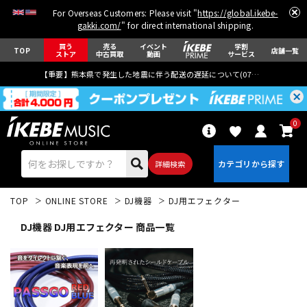
For Overseas Customers: Please visit "
https://global.ikebe-
gakki.com/
" for direct international shipping.
買う
売る
イベント
学割
TOP
店舗一覧
ストア
中古買取
動画
サービス
【重要】熊本県で発生した地震に伴う配送の遅延について(
07月29日
更新)
0
詳細検索
TOP
ONLINE STORE
DJ機器
DJ用エフェクター
DJ機器 DJ用エフェクター 商品一覧
エレキギター
アコギ/エレアコ