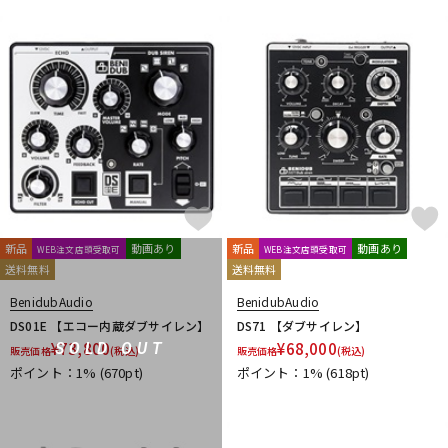
新品
動画あり
新品
動画あり
WEB注文店頭受取可
WEB注文店頭受取可
送料無料
送料無料
BenidubAudio
BenidubAudio
DS01E 【エコー内蔵ダブサイレン】
DS71 【ダブサイレン】
¥
73,800
¥
68,000
SOLD OUT
販売価格
(税込)
販売価格
(税込)
ポイント：1%
(670pt)
ポイント：1%
(618pt)