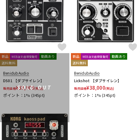
新品
動画あり
新品
動画あり
WEB注文店頭受取可
WEB注文店頭受取可
送料無料
送料無料
BenidubAudio
BenidubAudio
DS01 【ダブサイレン】
Lickshot 【ダブサイレン】
¥
38,000
¥
38,000
SOLD OUT
販売価格
(税込)
販売価格
(税込)
ポイント：1%
(345pt)
ポイント：1%
(345pt)