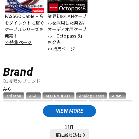
ベース
ウクレレ
PASSGO Cable – 音
業界初のLANケーブ
をダイレクトに繋ぐ
ルを採用した楽器/
ケーブルシリーズを
オーディオ用ケーブ
ドラム
パーカッション
発売！
ル「Octopass 8」
>>特集ページ
を発売！
>>特集ページ
キーボード
電子ピアノ
Brand
管楽器
その他楽器
DJ機器のブランド
A-G
ableton
AKAI
ALLEN&HEATH
Analog Cases
ARMS
アンプ
エフェクター
ART
audio-technica
BenidubAudio
CNB
DECKSAVER
DENON
DMSD
E&S
elektron
Erica synths
EXFORM
VIEW MORE
GATOR
gemini
Gravity
DJ機器
DTM
H-R
11
件
HERCULES
IKO
ION
JICO
Kikutani
KORG
更に絞り込む