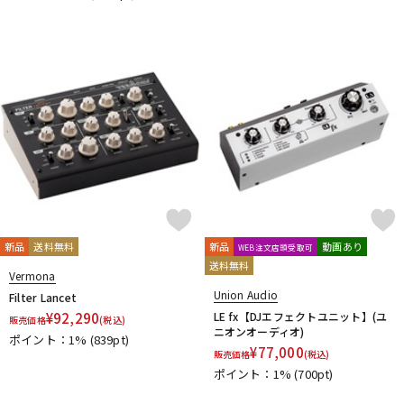
新品
送料無料
新品
動画あり
WEB注文店頭受取可
送料無料
Vermona
Union Audio
Filter Lancet
¥
92,290
LE fx【DJエフェクトユニット】(ユ
販売価格
(税込)
ニオンオーディオ)
ポイント：1%
(839pt)
¥
77,000
販売価格
(税込)
ポイント：1%
(700pt)