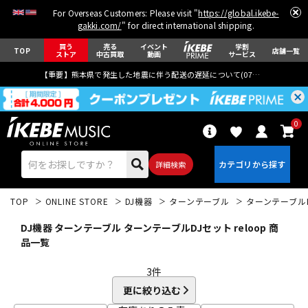
For Overseas Customers: Please visit "
https://global.ikebe-
gakki.com/
" for direct international shipping.
買う
売る
イベント
学割
TOP
店舗一覧
ストア
中古買取
動画
サービス
【重要】熊本県で発生した地震に伴う配送の遅延について(
07月29日
更新)
0
詳細検索
TOP
ONLINE STORE
DJ機器
ターンテーブル
ターンテーブル
DJ機器 ターンテーブル ターンテーブルDJセット reloop 商
品一覧
3
件
エレキギター
アコギ/エレアコ
更に絞り込む