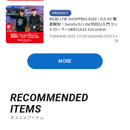
PRODUCT
IKEBE LIVE SHOPPING #183｜DJ14と徹
底解説！Serato DJ Lite対応DJ入門コン
トローラーHERCULES DJControl
Inpulse 500！【presented by パワー
Published:2025-12-18/
Updated:2025-12-
DJ’s 渋谷】
20
MORE
RECOMMENDED
ITEMS
オススメアイテム