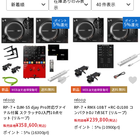
在庫ありのみ表
新着順
40 件表示
示
ベース
ウクレレ
ポイント
ポイント
5%
5%
還元
還元
ドラム
パーカッション
キーボード
電子ピアノ
管楽器
その他楽器
新品
送料無料
新品
送料無料
WEB注文店頭受取可
WEB注文店頭受取可
アンプ
エフェクター
reloop
reloop
RP-7 + DJM-S5 djay Pro対応ヴァイ
RP-7 + RMX-10BT +RC-DJ100 コ
ナル付属 スクラッチDJ入門10点セ
ンパクトDJ 7点SET (リループ)
ット (リループ)
¥
239,800
販売価格
(税込)
DJ機器
DTM
¥
358,600
販売価格
(税込)
ポイント：5%
(10900pt)
ポイント：5%
(16300pt)