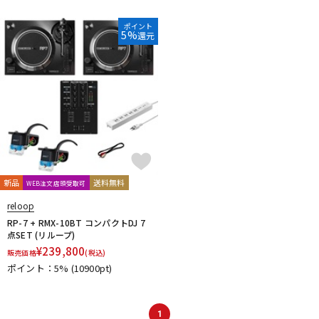
DTM オンライン納品
レコーディング機器
ポイント
5%
還元
配信/ライブ機器
楽器アクセサリ
中古
ヴィンテージ
新品
送料無料
WEB注文店頭受取可
reloop
RP-7 + RMX-10BT コンパクトDJ 7
点SET (リループ)
¥
239,800
販売価格
(税込)
ポイント：5%
(10900pt)
1