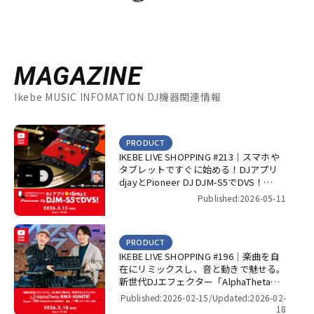
MAGAZINE
Ikebe MUSIC INFOMATION DJ機器関連情報
PRODUCT
IKEBE LIVE SHOPPING #213｜スマホや
タブレットですぐに始める！DJアプリ
djayとPioneer DJ DJM-S5でDVS！
【presented by パワーDJ’s 渋谷】
Published:2026-05-11
PRODUCT
IKEBE LIVE SHOPPING #196｜楽曲を自
在にリミックスし、音と動きで魅せる。
新世代DJエフェクター「AlphaTheta
RMX-IGNITE」！【presented by パワー
Published:2026-02-15/
Updated:2026-02-
DJ’s 渋谷】
18