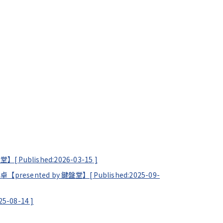
盤堂】[
Published:2026-03-15
]
 卓【presented by 鍵盤堂】[
Published:2025-09-
25-08-14
]