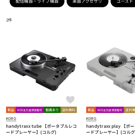
配信機器・ライブ機器
楽器アクセサリ
ユーズド
DJ機器
DTM
2
件
中古
ヴィンテー
新品
動画あり
送料無料
新品
送料
WEB注文店頭受取可
WEB注文店頭受取可
KORG
KORG
handytraxx tube 【ポータブルレコ
handytraxx play 
ードプレーヤー】(コルグ)
ードプレーヤー】(コルグ