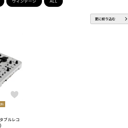
ヴィンテージ
ALL
DTM オンラ
レコーディン
イン納品
グ機器
更に絞り込む
ジ
無料
【ポータブルレコ
)