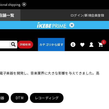
ational shipping.
店舗一覧
ログイン
新規会員登録
0
詳細検索
パーカッショ
ドラム
ン
い電子楽器を開発し、音楽業界に大きな影響を与えてきました。高
アンプ
エフェクター
機器
DTM
レコーディング