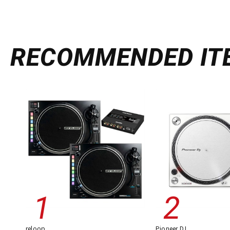
RECOMMENDED
IT
reloop
Pioneer DJ