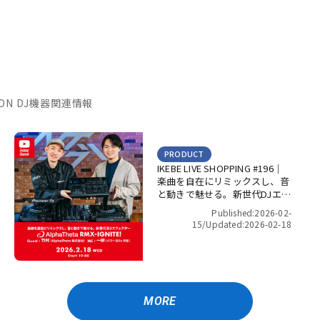
ATION DJ機器関連情報
PRODUCT
IKEBE LIVE SHOPPING #196｜
楽曲を自在にリミックスし、音
と動きで魅せる。新世代DJエフ
ェクター「AlphaTheta RMX-
Published:2026-02-
IGNITE」！【presented by パ
15/
Updated:2026-02-18
ワーDJ’s 渋谷】
MORE