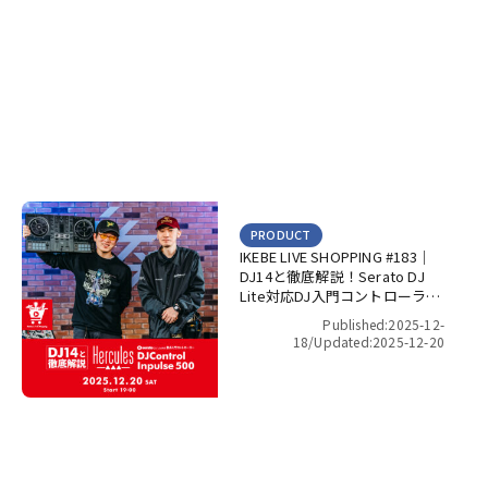
PRODUCT
IKEBE LIVE SHOPPING #183｜
DJ14と徹底解説！Serato DJ
Lite対応DJ入門コントローラー
HERCULES DJControl Inpulse
Published:2025-12-
500！【presented by パワー
18/
Updated:2025-12-20
DJ’s 渋谷】