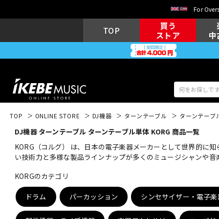
For Overs
買う
TOP
ストア
中
TOP
ONLINE STORE
DJ機器
ターンテーブル
ターンテーブ
DJ機器 ターンテーブル ターンテーブル単体 KORG 商品一覧
アコギ/エレ
エレキギター
アコ
KORG（コルグ） は、日本の電子楽器メーカーとして世界的に
い技術力と多様な製品ラインナップが多くのミュージシャンや音
KORGのカテゴリ
キーボード
電子ピアノ
ドラム
パーカッション
シンセサイザー・電子楽