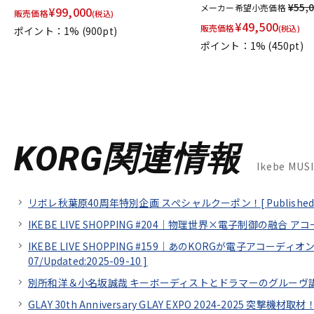
¥55,
メーカー希望小売価格
¥
99,000
販売価格
(税込)
¥
49,500
販売価格
(税込)
ポイント：1%
(900pt)
ポイント：1%
(450pt)
KORG関連情報
Ikebe MU
リボレ秋葉原40周年特別企画 スぺシャルクーポン！[
Published
IKEBE LIVE SHOPPING #204｜物理世界×電子制御の融合 ア
IKEBE LIVE SHOPPING #159｜あのKORGが電子アコーディオンを開
07/
Updated:2025-09-10
]
別所和洋＆小名坂誠哉 キーボーディストとドラマーのグルーヴ講座 supp
GLAY 30th Anniversary GLAY EXPO 2024-2025 突撃機材取材