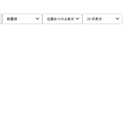
配信/ライブ
楽器アクセサ
機器
リ
新着順
在庫ありのみ表示
20 件表示