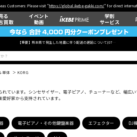
eas Customers: Please visit "
https://global.ikebe-gakki.com/
" for direct intern
売る
イベント
学割
古買取
動画
サービス
【重要】熊本県で発生した地震に伴う配送の遅延について(
07月29日
更新)
ル単体
KORG
ベース
ウクレレ
知られています。シンセサイザー、電子ピアノ、チューナーなど、幅広
楽愛好家から支持されています。
管楽器
その他楽器
器
電子ピアノ・その他鍵盤楽器
エフェクター
DJ